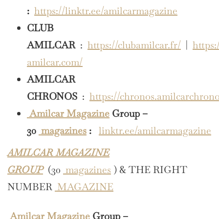
:
https://linktr.ee/amilcarmagazine
CLUB
AMILCAR
:
https://clubamilcar.fr/
|
https:
amilcar.com/
AMILCAR
CHRONOS
:
https://chronos.amilcarchron
Amilcar Magazine
Group –
30
magazines
:
linktr.ee/amilcarmagazine
AMILCAR MAGAZINE
GROUP
(30
magazines
) & THE RIGHT
NUMBER
MAGAZINE
Amilcar Magazine
Group –