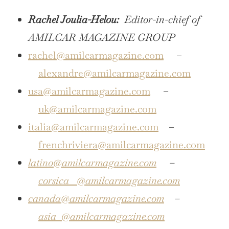
Rachel Joulia-Helou:
Editor-in-chief of
AMILCAR MAGAZINE GROUP
rachel@amilcarmagazine.com
–
alexandre@amilcarmagazine.com
usa@amilcarmagazine.com
–
uk@amilcarmagazine.com
italia@amilcarmagazine.com
–
frenchriviera@amilcarmagazine.com
latino@amilcarmagazine.com
–
corsica
@amilcarmagazine.com
canada@amilcarmagazine.com
–
asia
@amilcarmagazine.com