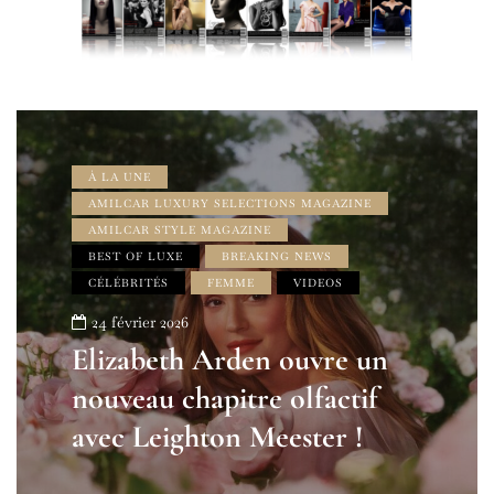
À LA UNE
AMILCAR LUXURY SELECTIONS MAGAZINE
AMILCAR STYLE MAGAZINE
BEST OF LUXE
BREAKING NEWS
CÉLÉBRITÉS
FEMME
VIDEOS
24 février 2026
Elizabeth Arden ouvre un
nouveau chapitre olfactif
avec Leighton Meester !