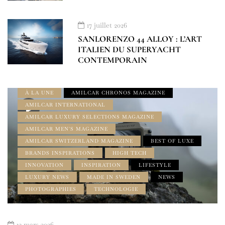
17 juillet 2026
SANLORENZO 44 ALLOY : L’ART
ITALIEN DU SUPERYACHT
CONTEMPORAIN
À LA UNE
AMILCAR CHRONOS MAGAZINE
AMILCAR INTERNATIONAL
AMILCAR LUXURY SELECTIONS MAGAZINE
AMILCAR MEN'S MAGAZINE
AMILCAR SWITZERLAND MAGAZINE
BEST OF LUXE
BRANDS INSPIRATIONS
HIGH TECH
INNOVATION
INSPIRATION
LIFESTYLE
LUXURY NEWS
MADE IN SWEDEN
NEWS
PHOTOGRAPHIES
TECHNOLOGIE
13 mars 2026