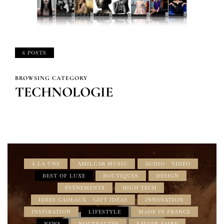
6 POSTS
BROWSING CATEGORY
TECHNOLOGIE
À LA UNE
AMILCAR MUSIC
AUDIO - VIDÉO
BEST OF LUXE
BOUTIQUES
DESIGN
ÉVÉNEMENTS
HIGH TECH
IDÉES CADEAUX - GIFT IDEAS
INNOVATION
INSPIRATION
LIFESTYLE
MADE IN FRANCE
NEWS
NOUVEAUTÉS
SAVOIR-FAIRE