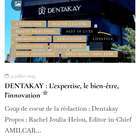
À DÉCOUVRIR
BEAUTÉ À LA UNE
BEAUTY SELECTIONS
BEST OF LUXE
BREAKING NEWS
INNOVATION
LIFESTYLE
TECHNOLOGIE
TRAVEL GUIDE
TRAVEL SELECTIONS
WELL-BEING | BIEN-ÊTRE
31 juillet 2025
DENTAKAY : L'expertise, le bien-être,
l'innovation
Coup de coeur de la rédaction : Dentakay
Propos : Rachel Joulia-Helou, Editor-in-Chief
AMILCAR…