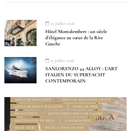
22 juillet 2026
Hôtel Montalembert : un siècle
d'élégance au cœur de la Rive
Gauche
17 juillet 2026
SANLORENZO 44 ALLOY : L’ART
ITALIEN DU SUPERYACHT
CONTEMPORAIN
À DÉCOUVRIR
ADDRESS BOOK - LE GUIDE AMILCAR
AMILCAR LUXURY SELECTIONS MAGAZINE
AMILCAR MAGAZINE
AMILCAR MAGAZINE GROUP
AMILCAR MEN'S MAGAZINE
BORD DE MER
DÉCOUVERTE
DENTISTERIE HAUT DE GAMME
DESTINATION DE RÊVE
GASTRONOMIE
HIGH TECH
HÔTELS BORD DE MER