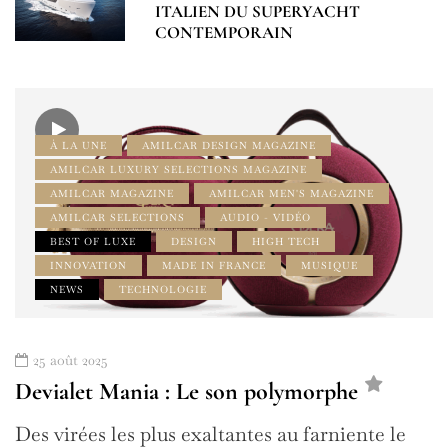
ITALIEN DU SUPERYACHT
CONTEMPORAIN
À LA UNE
AMILCAR DESIGN MAGAZINE
AMILCAR LUXURY SELECTIONS MAGAZINE
AMILCAR MAGAZINE
AMILCAR MEN'S MAGAZINE
AMILCAR SELECTIONS
AUDIO - VIDÉO
BEST OF LUXE
DESIGN
HIGH TECH
INNOVATION
MADE IN FRANCE
MUSIQUE
NEWS
TECHNOLOGIE
25 août 2025
Devialet Mania : Le son polymorphe
Des virées les plus exaltantes au farniente le