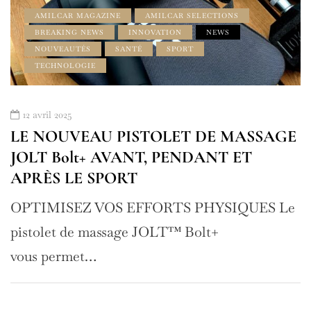
AMILCAR MAGAZINE
AMILCAR SELECTIONS
BREAKING NEWS
INNOVATION
NEWS
NOUVEAUTÉS
SANTÉ
SPORT
TECHNOLOGIE
12 avril 2025
LE NOUVEAU PISTOLET DE MASSAGE
JOLT Bolt+ AVANT, PENDANT ET
APRÈS LE SPORT
OPTIMISEZ VOS EFFORTS PHYSIQUES Le
pistolet de massage JOLT™ Bolt+
vous permet…