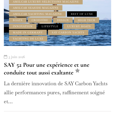
AMILCAR LUXURY SELECTIONS MAGAZINE
AMILCAR SEASIDE MAGAZINE
AMILCAR YACHTING MAGAZINE
BEST OF LUXE
BOATS
CROISIÈRE
DESIGN
HIGH TECH
INNOVATION
LIFESTYLE
LUXURY BOATS
MADE IN GERMANY
SAY CARBON YACHTS
YACHTING DE LUXE
3 juin 2026
SAY 52 Pour une expérience et une
conduite tout aussi exaltante
La dernière innovation de SAY Carbon Yachts
allie performances pures, raffinement soigné
et…