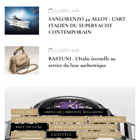
17 juillet 2026
SANLORENZO 44 ALLOY : L’ART
ITALIEN DU SUPERYACHT
CONTEMPORAIN
17 juillet 2026
BASTUNI - L'Italie éternelle au
service du luxe authentique
À LA UNE
AMILCAR CHRONOS MAGAZINE
AMILCAR SWITZERLAND MAGAZINE
ARMIN STROM
BEST OF LUXE
HORLOGERIE & MONTRES LUXE
INSPIRATION
LIFESTYLE
LUXURY WATCHES