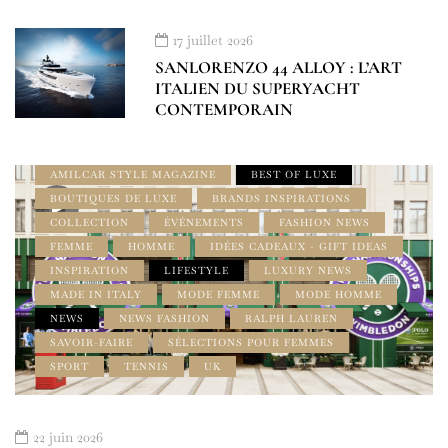
17 juillet 2026
SANLORENZO 44 ALLOY : L’ART
À LA UNE
AMILCAR INTERNATIONAL
ITALIEN DU SUPERYACHT
AMILCAR ITALIA MAGAZINE
AMILCAR MAGAZINE
CONTEMPORAIN
AMILCAR MAGAZINE GROUP
AMILCAR MEN'S MAGAZINE
AMILCAR STYLE MAGAZINE
BEST OF LUXE
BOUTIQUES DE LUXE
BRANDS INSPIRATIONS
COLLECTION
ÉVÉNEMENTS
FASHION NEWS
FEMME
HOMME
IDÉES CADEAUX - GIFT IDEAS
INSPIRATION
LIFESTYLE
LUXURY NEWS
MADE IN ITALY
MODE FEMME
MODE HOMME
NEWS
NEWS FASHION
RALPH LAUREN
SAVOIR-FAIRE
SÉLECTIONS POUR FEMMES
SPORT
TENNIS
UK
22 juin 2026