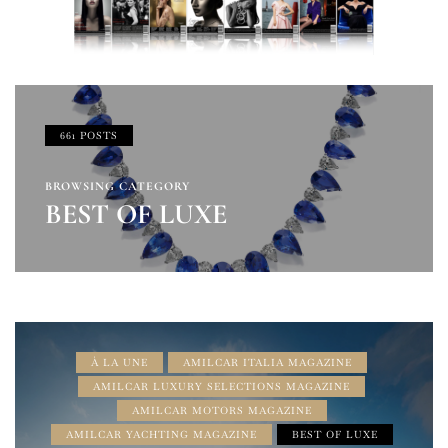
661 POSTS
BROWSING CATEGORY
BEST OF LUXE
À LA UNE
AMILCAR ITALIA MAGAZINE
AMILCAR LUXURY SELECTIONS MAGAZINE
AMILCAR MOTORS MAGAZINE
AMILCAR YACHTING MAGAZINE
BEST OF LUXE