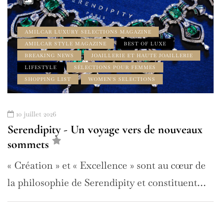
AMILCAR LUXURY SELECTIONS MAGAZINE
AMILCAR STYLE MAGAZINE
BEST OF LUXE
BREAKING NEWS
JOAILLERIE ET HAUTE JOAILLERIE
LIFESTYLE
SÉLECTIONS POUR FEMMES
SHOPPING LIST
WOMEN'S SELECTIONS
10 juillet 2026
Serendipity - Un voyage vers de nouveaux
sommets
« Création » et « Excellence » sont au cœur de
la philosophie de Serendipity et constituent…