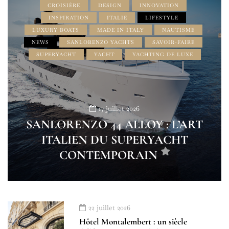
CROISIÈRE
DESIGN
INNOVATION
INSPIRATION
ITALIE
LIFESTYLE
LUXURY BOATS
MADE IN ITALY
NAUTISME
NEWS
SANLORENZO YACHTS
SAVOIR-FAIRE
SUPERYACHT
YACHT
YACHTING DE LUXE
17 juillet 2026
SANLORENZO 44 ALLOY : L’ART
ITALIEN DU SUPERYACHT
CONTEMPORAIN
22 juillet 2026
Hôtel Montalembert : un siècle