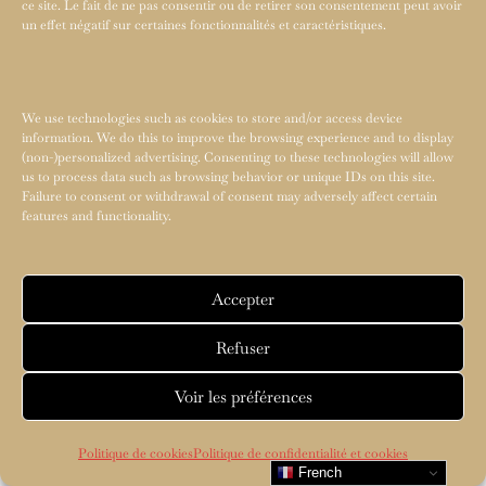
ce site. Le fait de ne pas consentir ou de retirer son consentement peut avoir
un effet négatif sur certaines fonctionnalités et caractéristiques.
We use technologies such as cookies to store and/or access device
information. We do this to improve the browsing experience and to display
(non-)personalized advertising. Consenting to these technologies will allow
us to process data such as browsing behavior or unique IDs on this site.
Failure to consent or withdrawal of consent may adversely affect certain
features and functionality.
Accepter
Refuser
Voir les préférences
Politique de cookies
Politique de confidentialité et cookies
French