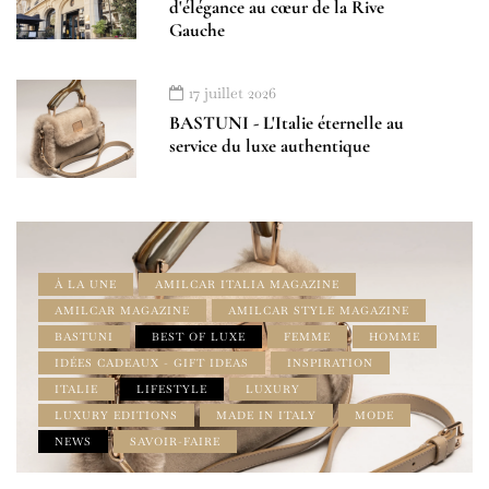
d'élégance au cœur de la Rive
Gauche
17 juillet 2026
BASTUNI - L'Italie éternelle au
service du luxe authentique
À LA UNE
AMILCAR ITALIA MAGAZINE
AMILCAR MAGAZINE
AMILCAR STYLE MAGAZINE
BASTUNI
BEST OF LUXE
FEMME
HOMME
IDÉES CADEAUX - GIFT IDEAS
INSPIRATION
ITALIE
LIFESTYLE
LUXURY
LUXURY EDITIONS
MADE IN ITALY
MODE
NEWS
SAVOIR-FAIRE