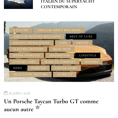
ITALIEN DU SUPERYACHT
CONTEMPORAIN
À LA UNE
AMILCAR MEN'S MAGAZINE
AMILCAR MOTORS MAGAZINE
BEST OF LUXE
BRANDS INSPIRATIONS
CARS
DESIGN
ELECTRIC MOTORS
HIGH TECH
HYPER SPORTIVE
INSPIRATION
LIFESTYLE
LUXURY CARS
MADE IN GERMANY
MOTORS
NEWS
PORSCHE
SAVOIR-FAIRE
SÉLECTIONS MOTORS
SUPER GT
16 juillet 2026
Un Porsche Taycan Turbo GT comme
aucun autre