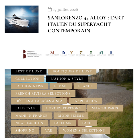
17 juillet 2026
SANLORENZO 44 ALLOY : L’ART
ITALIEN DU SUPERYACHT
CONTEMPORAIN
À LA UNE
ACCESSOIRES
AMILCAR MAGAZINE
BEST OF LUXE
BOUTIQUES DE LUXE
COLLECTION
FASHION & STYLE
FASHION NEWS
FEMME
FRANCE
FRENCH RIVIERA SELECTIONS
HÔTELS & PALACES & SPA
INSPIRATION
LIFESTYLE
LUXURY EDITIONS
MAATHI PARIS
MADE IN FRANCE
MODE FEMME
NEWS FASHION
PARFUMS
PARIS
SHOPPING
VAR
WOMEN'S SELECTIONS