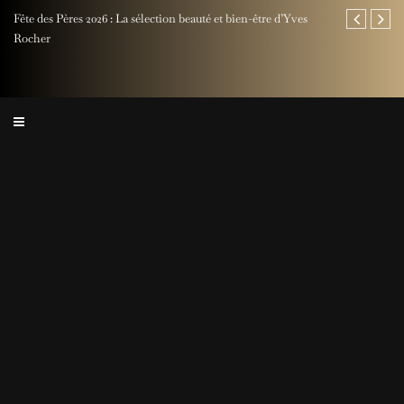
Fête des Pères 2026 : La sélection beauté et bien-être d’Yves
Jaeger-LeCoul
Rocher
Perpetual Ti