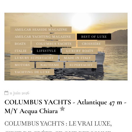
AMILCAR SEASIDE MAGAZINE
AMILCAR YACHTING MAGAZINE
BEST OF LUXE
BOATS
COLUMBUS YACHTS
CROISIÈRE
ITALIE
LIFESTYLE
LUXURY BOATS
LUXURY SUPERYACHT
MADE IN ITALY
MOTORS
NAUTISME
SUPERYACHT
YACHTING DE LUXE
11 juin 2026
COLUMBUS YACHTS - Atlantique 47 m -
M/Y Acqua Chiara
COLUMBUS YACHTS : LE VRAI LUXE,