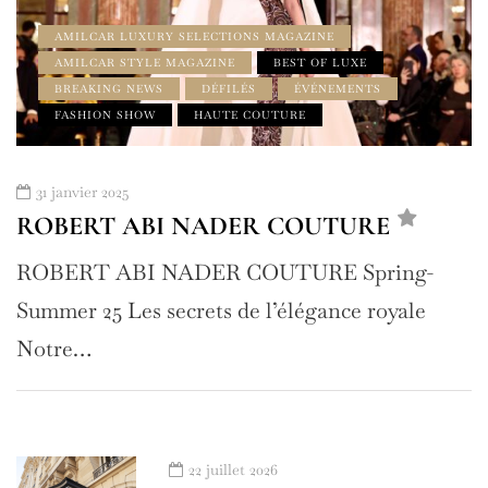
AMILCAR LUXURY SELECTIONS MAGAZINE
AMILCAR STYLE MAGAZINE
BEST OF LUXE
BREAKING NEWS
DÉFILÉS
ÉVÉNEMENTS
FASHION SHOW
HAUTE COUTURE
31 janvier 2025
ROBERT ABI NADER COUTURE
ROBERT ABI NADER COUTURE Spring-
Summer 25 Les secrets de l’élégance royale
Notre…
22 juillet 2026