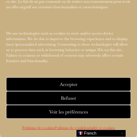
ce site. Le fait de ne pas consentir ou de retirer son consentement peut avoir
un effet négatif sur certaines fonctionnalités et caractéristiques.
We use technologies such as cookies to store and/or access device
information. We do this to improve the browsing experience and to display
(non-)personalized advertising. Consenting to these technologies will allow
us to process data such as browsing behavior or unique IDs on this site.
Failure to consent or withdrawal of consent may adversely affect certain
features and functionality.
Accepter
Refuser
Voir les préférences
Politique de cookies
Politique de confidentialité et cookies
French