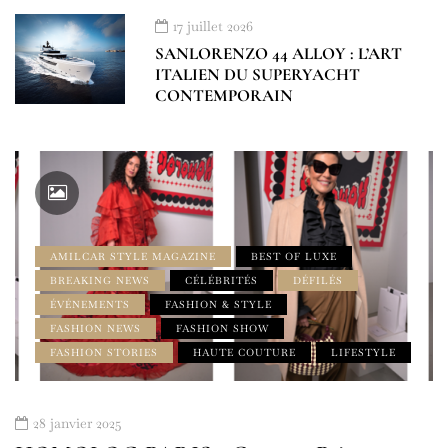
17 juillet 2026
SANLORENZO 44 ALLOY : L’ART
ITALIEN DU SUPERYACHT
CONTEMPORAIN
AMILCAR STYLE MAGAZINE
BEST OF LUXE
BREAKING NEWS
CÉLÉBRITÉS
DÉFILÉS
ÉVÉNEMENTS
FASHION & STYLE
FASHION NEWS
FASHION SHOW
FASHION STORIES
HAUTE COUTURE
LIFESTYLE
28 janvier 2025