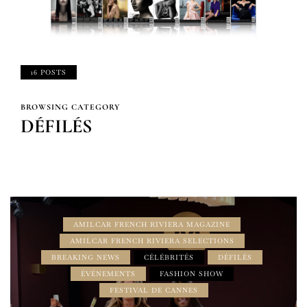
16 POSTS
BROWSING CATEGORY
DÉFILÉS
AMILCAR FRENCH RIVIERA MAGAZINE
AMILCAR FRENCH RIVIERA SELECTIONS
BREAKING NEWS
CÉLÉBRITÉS
DÉFILÉS
ÉVÉNEMENTS
FASHION SHOW
FESTIVAL DE CANNES