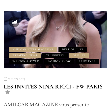
AMILCAR STYLE MAGAZINE
BEST OF LUXE
BREAKING NEWS
CÉLÉBRITÉS
DÉFILÉS
FASHION & STYLE
FASHION SHOW
LIFESTYLE
7 mars 2025
LES INVITÉS NINA RICCI - FW PARIS
AMILCAR MAGAZINE vous présente