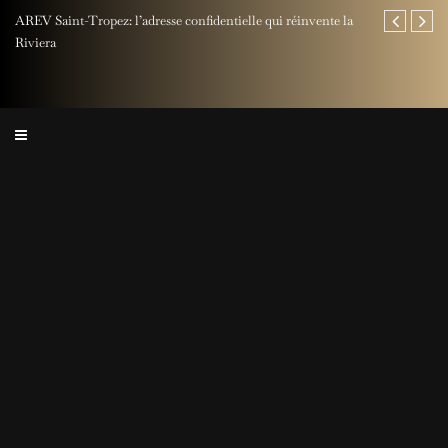
AREV Saint-Tropez: l’adresse confidentielle qui réinvente la
Fête des Pères
Riviera
Rocher