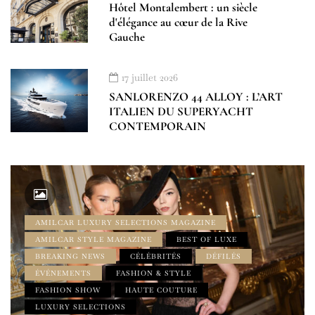
Hôtel Montalembert : un siècle
d'élégance au cœur de la Rive
Gauche
17 juillet 2026
SANLORENZO 44 ALLOY : L’ART
ITALIEN DU SUPERYACHT
CONTEMPORAIN
AMILCAR LUXURY SELECTIONS MAGAZINE
AMILCAR STYLE MAGAZINE
BEST OF LUXE
BREAKING NEWS
CÉLÉBRITÉS
DÉFILÉS
ÉVÉNEMENTS
FASHION & STYLE
FASHION SHOW
HAUTE COUTURE
LUXURY SELECTIONS