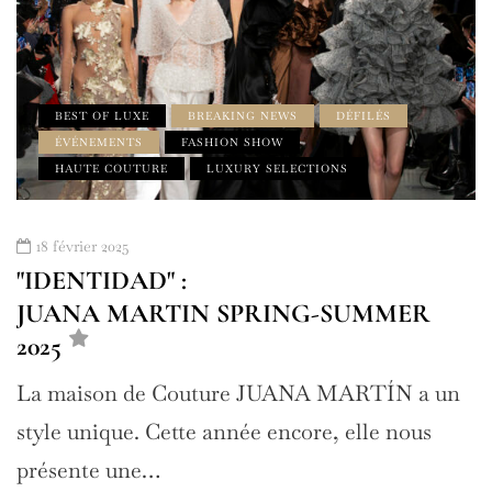
BEST OF LUXE
BREAKING NEWS
DÉFILÉS
ÉVÉNEMENTS
FASHION SHOW
HAUTE COUTURE
LUXURY SELECTIONS
18 février 2025
"IDENTIDAD" :
JUANA MARTIN SPRING-SUMMER
2025
La maison de Couture JUANA MARTÍN a un
style unique. Cette année encore, elle nous
présente une…