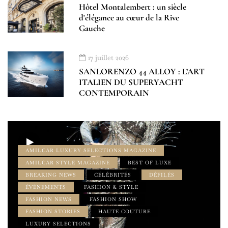
Hôtel Montalembert : un siècle
d'élégance au cœur de la Rive
Gauche
17 juillet 2026
SANLORENZO 44 ALLOY : L’ART
ITALIEN DU SUPERYACHT
CONTEMPORAIN
AMILCAR LUXURY SELECTIONS MAGAZINE
AMILCAR STYLE MAGAZINE
BEST OF LUXE
BREAKING NEWS
CÉLÉBRITÉS
DÉFILÉS
ÉVÉNEMENTS
FASHION & STYLE
FASHION NEWS
FASHION SHOW
FASHION STORIES
HAUTE COUTURE
LUXURY SELECTIONS