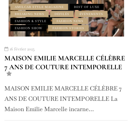
AMILCAR STYLE MAGAZINE
BEST OF LUXE
BREAKING NEWS
DÉFILÉS
ÉVÉNEMENTS
FASHION & STYLE
FASHION NEWS
FASHION SHOW
FASHION STORIES
16 février 2025
MAISON EMILIE MARCELLE CÉLÈBRE
7 ANS DE COUTURE INTEMPORELLE
MAISON EMILIE MARCELLE CÉLÈBRE 7
ANS DE COUTURE INTEMPORELLE La
Maison Emilie Marcelle incarne…