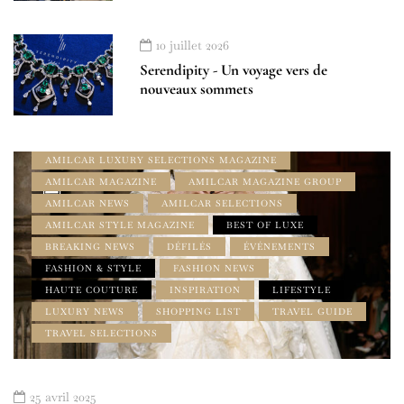
10 juillet 2026
Serendipity - Un voyage vers de
nouveaux sommets
À DÉCOUVRIR
À LA UNE
ADDRESS BOOK - LE GUIDE AMILCAR
AMILCAR LUXURY SELECTIONS MAGAZINE
AMILCAR MAGAZINE
AMILCAR MAGAZINE GROUP
AMILCAR NEWS
AMILCAR SELECTIONS
AMILCAR STYLE MAGAZINE
BEST OF LUXE
BREAKING NEWS
DÉFILÉS
ÉVÉNEMENTS
FASHION & STYLE
FASHION NEWS
HAUTE COUTURE
INSPIRATION
LIFESTYLE
LUXURY NEWS
SHOPPING LIST
TRAVEL GUIDE
TRAVEL SELECTIONS
25 avril 2025