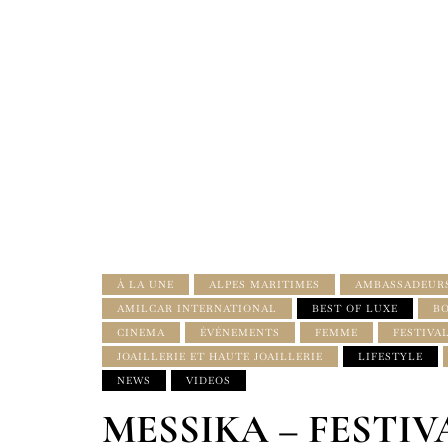
À LA UNE
ALPES MARITIMES
AMBASSADEUR
AMILCAR INTERNATIONAL
BEST OF LUXE
BO
CINEMA
ÉVÉNEMENTS
FEMME
FESTIVA
JOAILLERIE ET HAUTE JOAILLERIE
LIFESTYLE
NEWS
VIDEOS
MESSIKA – FESTIV