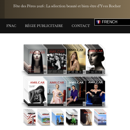
S
Fête des Pères 2026 : La sélection beauté et bien-être d’Yves Rocher
FRENCH
FNAC
RÉGIE PUBLICITAIRE
CONTACT