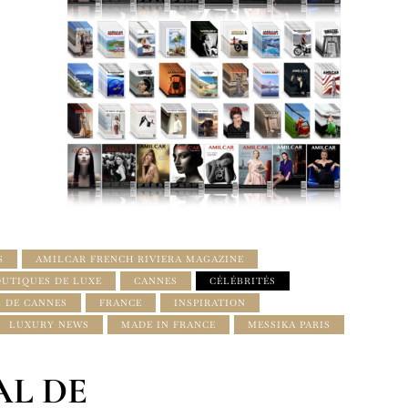
S
AMILCAR FRENCH RIVIERA MAGAZINE
UTIQUES DE LUXE
CANNES
CÉLÉBRITÉS
L DE CANNES
FRANCE
INSPIRATION
LUXURY NEWS
MADE IN FRANCE
MESSIKA PARIS
AL DE