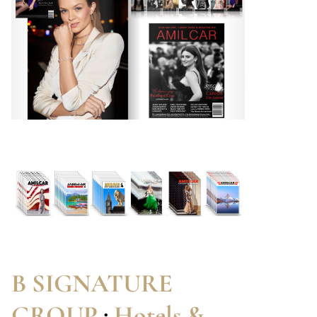
B SIGNATURE
GROUP
:
Hotels &