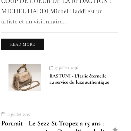
COUP DE COEUR DE LA REDACTION :
MICHEL HADDI Michel Haddi est un
artiste et un visionnaire…
READ MORE
17 juillet 2026
BASTUNI - L'Italie éternelle
au service du luxe authentique
16 juillet 2025
Portrait - Le Sezz St-Tropez a 15 ans :