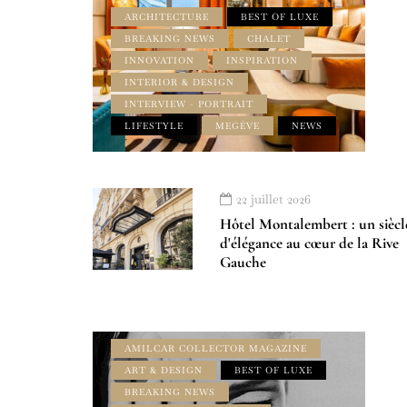
ARCHITECTURE
BEST OF LUXE
BREAKING NEWS
CHALET
INNOVATION
INSPIRATION
INTERIOR & DESIGN
INTERVIEW - PORTRAIT
LIFESTYLE
MEGÈVE
NEWS
22 juillet 2026
Hôtel Montalembert : un siècl
d'élégance au cœur de la Rive
Gauche
AMILCAR COLLECTOR MAGAZINE
ART & DESIGN
BEST OF LUXE
BREAKING NEWS