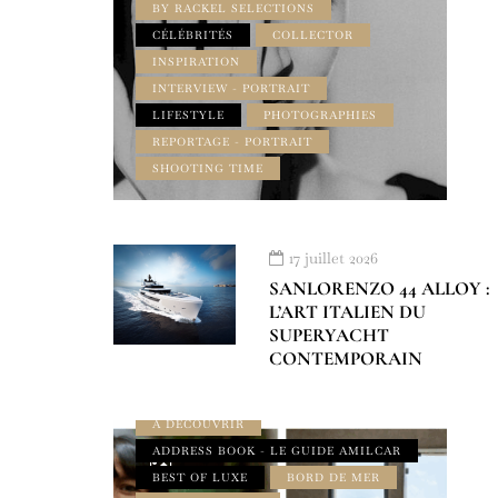
BY RACKEL SELECTIONS
CÉLÉBRITÉS
COLLECTOR
INSPIRATION
INTERVIEW - PORTRAIT
LIFESTYLE
PHOTOGRAPHIES
REPORTAGE - PORTRAIT
SHOOTING TIME
17 juillet 2026
SANLORENZO 44 ALLOY :
L’ART ITALIEN DU
SUPERYACHT
CONTEMPORAIN
À DÉCOUVRIR
ADDRESS BOOK - LE GUIDE AMILCAR
BEST OF LUXE
BORD DE MER