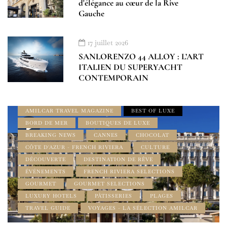
d'élégance au cœur de la Rive
Gauche
17 juillet 2026
SANLORENZO 44 ALLOY : L’ART
ITALIEN DU SUPERYACHT
ADDRESS BOOK FRENCH RIVIERA
CONTEMPORAIN
ALPES MARITIMES
AMILCAR FRENCH RIVIERA MAGAZINE
AMILCAR TRAVEL MAGAZINE
BEST OF LUXE
BORD DE MER
BOUTIQUES DE LUXE
BREAKING NEWS
CANNES
CHOCOLAT
CÔTE D'AZUR - FRENCH RIVIERA
CULTURE
DÉCOUVERTE
DESTINATION DE RÊVE
ÉVÉNEMENTS
FRENCH RIVIERA SELECTIONS
GOURMET
GOURMET SELECTIONS
LUXURY HOTELS
PÂTISSERIES
PLAGES
TRAVEL GUIDE
VOYAGES - LA SÉLECTION AMILCAR