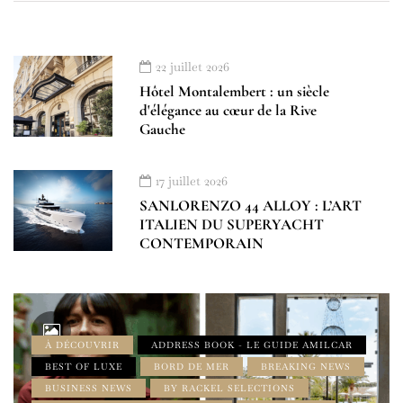
22 juillet 2026
Hôtel Montalembert : un siècle
d'élégance au cœur de la Rive
Gauche
17 juillet 2026
SANLORENZO 44 ALLOY : L’ART
ITALIEN DU SUPERYACHT
CONTEMPORAIN
À DÉCOUVRIR
ADDRESS BOOK - LE GUIDE AMILCAR
BEST OF LUXE
BORD DE MER
BREAKING NEWS
BUSINESS NEWS
BY RACKEL SELECTIONS