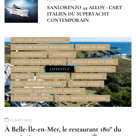
À DÉCOUVRIR
À LA UNE
SANLORENZO 44 ALLOY : L’ART
ADDRESS BOOK - LE GUIDE AMILCAR
ITALIEN DU SUPERYACHT
AMILCAR GOURMET MAGAZINE
CONTEMPORAIN
AMILCAR LUXURY SELECTIONS MAGAZINE
AMILCAR MAGAZINE
AMILCAR MAGAZINE GROUP
AMILCAR MEN'S MAGAZINE
AMILCAR SEASIDE MAGAZINE
BORD DE MER
GASTRONOMIE
GOURMET
HÔTELS & PALACES & SPA
HÔTELS BORD DE MER
INSPIRATION
LIFESTYLE
LUXURY HOTELS
NATURE
RÉSERVATION
RESTAURANTS
SPA – ESPACES BIEN-ÊTRE
TRAVEL GUIDE
VOYAGES - LA SÉLECTION AMILCAR
VOYAGES DE LUXE
WELL-BEING | BIEN-ÊTRE
12 août 2025
À Belle-Île-en-Mer, le restaurant 180° du