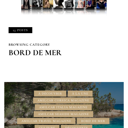
23 POSTS
BROWSING CATEGORY
BORD DE MER
À DÉCOUVRIR
À LA UNE
AMILCAR CORSICA MAGAZINE
AMILCAR ITALIA MAGAZINE
AMILCAR SEASIDE MAGAZINE
AMILCAR TRAVEL MAGAZINE
BORD DE MER
CULTURE
DÉCOUVERTE