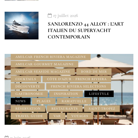
17 juillet 2026
SANLORENZO 44 ALLOY : L’ART
ITALIEN DU SUPERYACHT
CONTEMPORAIN
À DÉCOUVRIR
À LA UNE
ADDRESS BOOK AMILCAR MAGAZINE GROUP
AMILCAR FRENCH RIVIERA MAGAZINE
AMILCAR GOURMET MAGAZINE
AMILCAR SEASIDE MAGAZINE
BORD DE MER
COCKTAILS
CÔTE D'AZUR - FRENCH RIVIERA
DÉCOUVERTE
FRENCH RIVIERA SELECTIONS
GASTRONOMIE
INSPIRATION
LIFESTYLE
NEWS
PLAGES
RAMATUELLE
RÉSERVATION
RESTAURANTS
SAINT-TROPEZ
TRAVEL GUIDE
VAR
VOYAGES
11 juin 2026