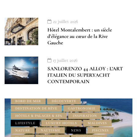
22 juillet 2026
Hôtel Montalembert : un siècle
d'élégance au cœur de la Rive
Gauche
À DÉCOUVRIR
À LA UNE
17 juillet 2026
ADDRESS BOOK AMILCAR MAGAZINE GROUP
SANLORENZO 44 ALLOY : L’ART
AMILCAR INTERNATIONAL
AMILCAR MAGAZINE
ITALIEN DU SUPERYACHT
AMILCAR MAGAZINE GROUP
CONTEMPORAIN
AMILCAR SEASIDE MAGAZINE
AMILCAR TRAVEL MAGAZINE
BEST OF LUXE
BORD DE MER
DÉCOUVERTE
DESTINATION DE RÊVE
GASTRONOMIE
HÔTELS & PALACES & SPA
INSPIRATION
LIFESTYLE
LUXURY HOTELS
MALDIVES
NATURE
NAUTISME
NEWS
PISCINES