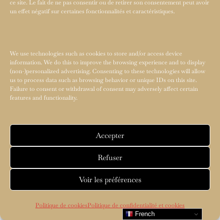
ce site. Le fait de ne pas consentir ou de retirer son consentement peut avoir
un effet négatif sur certaines fonctionnalités et caractéristiques.
We use technologies such as cookies to store and/or access device
information. We do this to improve the browsing experience and to display
(non-)personalized advertising. Consenting to these technologies will allow
us to process data such as browsing behavior or unique IDs on this site.
Failure to consent or withdrawal of consent may adversely affect certain
features and functionality.
Accepter
Refuser
Voir les préférences
Politique de cookies
Politique de confidentialité et cookies
French