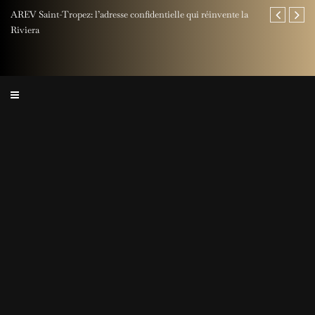
AREV Saint-Tropez: l’adresse confidentielle qui réinvente la
Fête des Pères
Riviera
Rocher