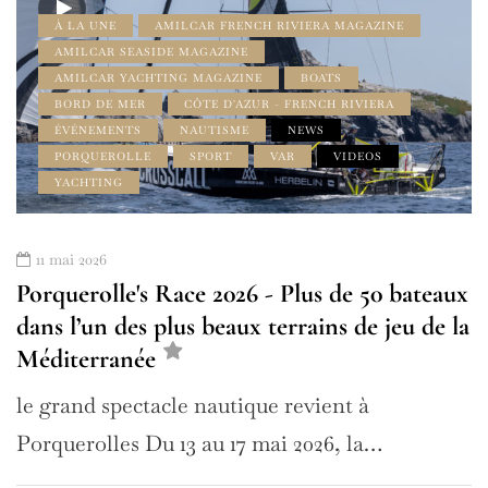
À LA UNE
AMILCAR FRENCH RIVIERA MAGAZINE
AMILCAR SEASIDE MAGAZINE
AMILCAR YACHTING MAGAZINE
BOATS
BORD DE MER
CÔTE D'AZUR - FRENCH RIVIERA
ÉVÉNEMENTS
NAUTISME
NEWS
PORQUEROLLE
SPORT
VAR
VIDEOS
YACHTING
11 mai 2026
Porquerolle's Race 2026 - Plus de 50 bateaux
dans l’un des plus beaux terrains de jeu de la
Méditerranée
le grand spectacle nautique revient à
Porquerolles Du 13 au 17 mai 2026, la…