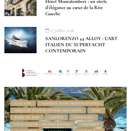
Hôtel Montalembert : un siècle
d'élégance au cœur de la Rive
Gauche
17 juillet 2026
SANLORENZO 44 ALLOY : L’ART
ITALIEN DU SUPERYACHT
CONTEMPORAIN
À LA UNE
ADDRESS BOOK FRENCH RIVIERA
AMILCAR FRENCH RIVIERA MAGAZINE
BARS
BORD DE MER
CANNES
COCKTAILS
CÔTE D'AZUR - FRENCH RIVIERA
GOURMET