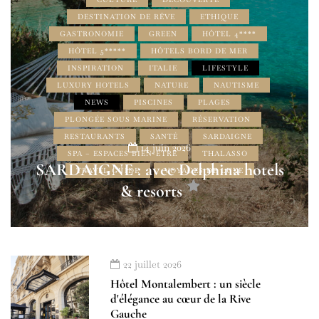
DESTINATION DE RÊVE
ETHIQUE
GASTRONOMIE
GREEN
HÔTEL 4****
HÔTEL 5*****
HÔTELS BORD DE MER
INSPIRATION
ITALIE
LIFESTYLE
LUXURY HOTELS
NATURE
NAUTISME
NEWS
PISCINES
PLAGES
PLONGÉE SOUS MARINE
RÉSERVATION
RESTAURANTS
SANTÉ
SARDAIGNE
14 juin 2026
SPA – ESPACES BIEN-ÊTRE
THALASSO
SARDAIGNE : avec Delphina hotels
TRAVEL GUIDE
VOYAGES DE LUXE
& resorts
22 juillet 2026
Hôtel Montalembert : un siècle
d'élégance au cœur de la Rive
Gauche