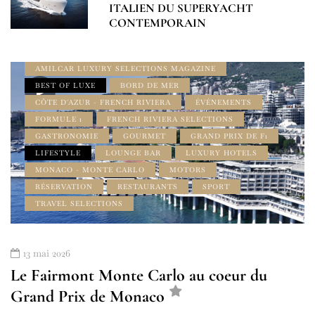
ITALIEN DU SUPERYACHT
À LA UNE
CONTEMPORAIN
ADDRESS BOOK AMILCAR MAGAZINE GROUP
AMILCAR FRENCH RIVIERA MAGAZINE
AMILCAR LUXURY SELECTIONS MAGAZINE
BEST OF LUXE
BORD DE MER
CÔTE D'AZUR - FRENCH RIVIERA
ÉVÉNEMENTS
FORMULE 1
FRENCH RIVIERA SELECTIONS
GASTRONOMIE
GOURMET
GRAND PRIX DE F1
LIFESTYLE
LOUNGE BAR
LUXURY HOTELS
MONACO - MONTE CARLO
MOTORS
RÉSERVATION
RESTAURANTS
SPORT
TRAVEL SELECTIONS
13 mai 2026
Le Fairmont Monte Carlo au coeur du
Grand Prix de Monaco