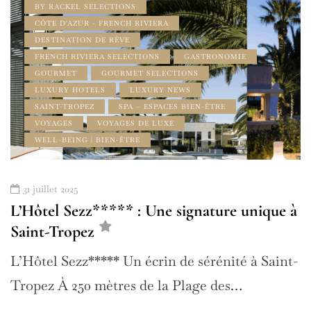
BY RACKEL SELECTIONS
CÔTE D'AZUR - FRENCH RIVIERA
DESTINATION DE RÊVE
FRENCH RIVIERA SELECTIONS
GASTRONOMIE
GOURMET
GOURMET SELECTIONS
LUXURY HOTELS
LUXURY NEWS
SAINT-TROPEZ
SPA – ESPACES BIEN-ÊTRE
VOYAGES
VOYAGES DE LUXE
WELL-BEING | BIEN-ÊTRE
31 juillet 2025
L’Hôtel Sezz***** : Une signature unique à
Saint-Tropez
L’Hôtel Sezz***** Un écrin de sérénité à Saint-
Tropez À 250 mètres de la Plage des…