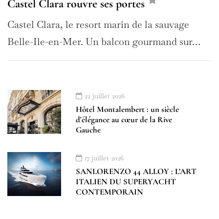
Castel Clara rouvre ses portes
Castel Clara, le resort marin de la sauvage
Belle-Ile-en-Mer. Un balcon gourmand sur…
22 juillet 2026
Hôtel Montalembert : un siècle
d'élégance au cœur de la Rive
Gauche
17 juillet 2026
SANLORENZO 44 ALLOY : L’ART
À DÉCOUVRIR
À LA UNE
ITALIEN DU SUPERYACHT
ADDRESS BOOK - LE GUIDE AMILCAR
CONTEMPORAIN
BEAUTÉ À LA UNE
BEAUTY SELECTIONS
BEST OF LUXE
BORD DE MER
BREAKING NEWS