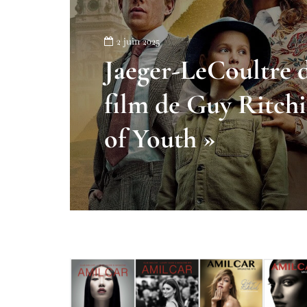
2 juin 2025
Jaeger-LeCoultre d
film de Guy Ritchi
of Youth »