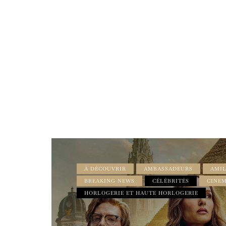
À DÉCOUVRIR
AMBASSADEURS
AMIL
BREAKING NEWS
CÉLÉBRITÉS
CINE
HORLOGERIE ET HAUTE HORLOGERIE