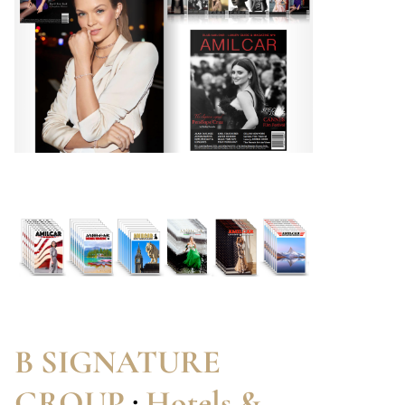
B SIGNATURE
GROUP
:
Hotels &