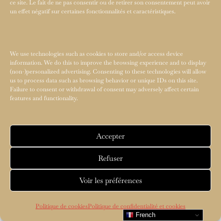
ce site. Le fait de ne pas consentir ou de retirer son consentement peut avoir
un effet négatif sur certaines fonctionnalités et caractéristiques.
We use technologies such as cookies to store and/or access device
information. We do this to improve the browsing experience and to display
(non-)personalized advertising. Consenting to these technologies will allow
us to process data such as browsing behavior or unique IDs on this site.
Failure to consent or withdrawal of consent may adversely affect certain
features and functionality.
Accepter
Refuser
Voir les préférences
Politique de cookies
Politique de confidentialité et cookies
French