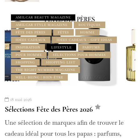
AMILCAR BEAUTY MAGAZINE
AMILCAR STYLE MAGAZINE
BOUTIQUES
FÊTE DES PÈRES
FÊTES
HOMME
IDÉES CADEAUX
IDÉES CADEAUX - GIFT IDEAS
INSPIRATION
LIFESTYLE
PARFUMS
POUR HOMME
SÉLECTIONS POUR HOMMES
SHOPPING
SHOPPING LIST
THE RIGHT NUMBER MAGAZINE
WELL-BEING | BIEN-ÊTRE
18 mai 2026
Sélections Fête des Pères 2026
Une sélection de marques afin de trouver le
cadeau idéal pour tous les papas : parfums,