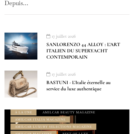
Depuis…
17 juillet 2026
SANLORENZO 44 ALLOY : L’ART
ITALIEN DU SUPERYACHT
CONTEMPORAIN
17 juillet 2026
BASTUNI - L'Italie éternelle au
service du luxe authentique
À LA UNE
AMILCAR BEAUTY MAGAZINE
AMILCAR ITALIA MAGAZINE
AMILCAR LUXURY SELECTIONS MAGAZINE
AMILCAR MAGAZINE
BEST OF LUXE