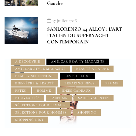
Gauche
17 juillet 2026
SANLORENZO 44 ALLOY : L’ART
ITALIEN DU SUPERYACHT
CONTEMPORAIN
À DÉCOUVRIR
AMILCAR BEAUTY MAGAZINE
AMILCAR STYLE MAGAZINE
BEAUTÉ À LA UNE
BEAUTY SELECTIONS
BEST OF LUXE
BIEN-ÊTRE & BEAUTÉ
BREAKING NEWS
FEMME
FÊTES
HOMME
IDÉES CADEAUX
NOUVEAUTÉS
PARFUMS
SAINT-VALENTIN
SÉLECTIONS POUR FEMMES
SÉLECTIONS POUR HOMMES
SHOPPING
SHOPPING LIST