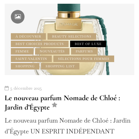
À DÉCOUVRIR
BEAUTY SELECTIONS
BEST CHOICES PRODUCTS
BEST OF LUXE
FEMME
NOUVEAUTÉS
PARFUMS
SAINT-VALENTIN
SÉLECTIONS POUR FEMMES
SHOPPING
SHOPPING LIST
5 décembre 2025
Le nouveau parfum Nomade de Chloé :
Jardin d’Égypte
Le nouveau parfum Nomade de Chloé : Jardin
d’Égypte UN ESPRIT INDÉPENDANT