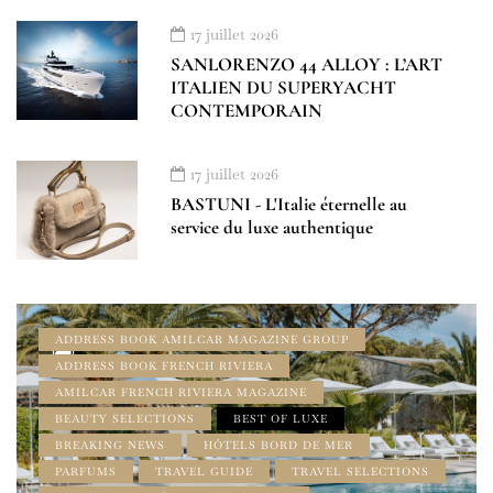
17 juillet 2026
SANLORENZO 44 ALLOY : L’ART
ITALIEN DU SUPERYACHT
CONTEMPORAIN
17 juillet 2026
BASTUNI - L'Italie éternelle au
service du luxe authentique
ADDRESS BOOK AMILCAR MAGAZINE GROUP
ADDRESS BOOK FRENCH RIVIERA
AMILCAR FRENCH RIVIERA MAGAZINE
BEAUTY SELECTIONS
BEST OF LUXE
BREAKING NEWS
HÔTELS BORD DE MER
PARFUMS
TRAVEL GUIDE
TRAVEL SELECTIONS