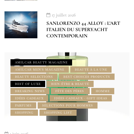
17 juillet 2026
SANLORENZO 44 ALLOY : L’ART
ITALIEN DU SUPERYACHT
CONTEMPORAIN
AMILCAR BEAUTY MAGAZINE
AMILCAR MEN'S MAGAZINE
BEAUTÉ À LA UNE
BEAUTY SELECTIONS
BEST CHOICES PRODUCTS
BEST OF LUXE
BIEN-ÊTRE & BEAUTÉ
BREAKING NEWS
FÊTE DES PÈRES
HOMME
IDÉES CADEAUX
IDÉES CADEAUX - GIFT IDEAS
PARFUMS
SÉLECTIONS POUR HOMMES
SHOPPING
SHOPPING LIST
1 juin 2026