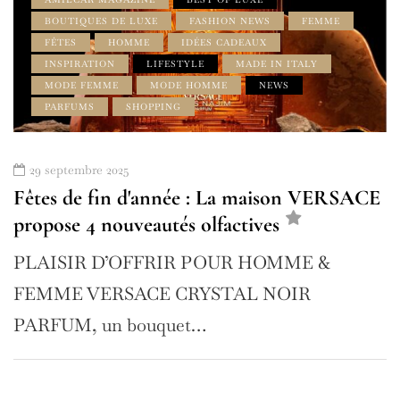
BOUTIQUES DE LUXE
FASHION NEWS
FEMME
FÊTES
HOMME
IDÉES CADEAUX
INSPIRATION
LIFESTYLE
MADE IN ITALY
MODE FEMME
MODE HOMME
NEWS
PARFUMS
SHOPPING
29 septembre 2025
Fêtes de fin d'année : La maison VERSACE
propose 4 nouveautés olfactives
PLAISIR D’OFFRIR POUR HOMME &
FEMME VERSACE CRYSTAL NOIR
PARFUM, un bouquet…