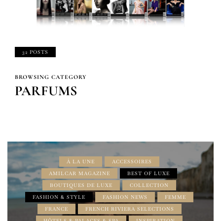
32 POSTS
BROWSING CATEGORY
PARFUMS
À LA UNE
ACCESSOIRES
AMILCAR MAGAZINE
BEST OF LUXE
BOUTIQUES DE LUXE
COLLECTION
FASHION & STYLE
FASHION NEWS
FEMME
FRANCE
FRENCH RIVIERA SELECTIONS
HÔTELS & PALACES & SPA
INSPIRATION