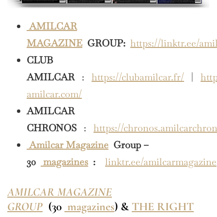
AMILCAR
MAGAZINE
GROUP:
https://linktr.ee/am
CLUB
AMILCAR
:
https://clubamilcar.fr/
|
http
amilcar.com/
AMILCAR
CHRONOS
:
https://chronos.amilcarchro
Amilcar Magazine
Group –
30
magazines
:
linktr.ee/amilcarmagazine
AMILCAR MAGAZINE
GROUP
(30
magazines
) &
THE RIGHT