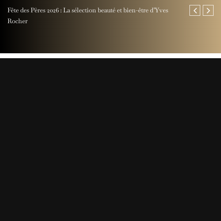
Fête des Pères 2026 : La sélection beauté et bien-être d’Yves
Jaeger-LeCoul
Rocher
Perpetual Ti