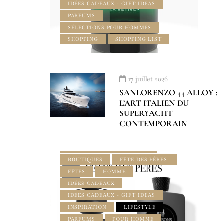
IDÉES CADEAUX - GIFT IDEAS
PARFUMS
SÉLECTIONS POUR HOMMES
SHOPPING
SHOPPING LIST
17 juillet 2026
SANLORENZO 44 ALLOY :
L’ART ITALIEN DU
SUPERYACHT
CONTEMPORAIN
AMILCAR BEAUTY MAGAZINE
AMILCAR STYLE MAGAZINE
BOUTIQUES
FÊTE DES PÈRES
FÊTES
HOMME
IDÉES CADEAUX
IDÉES CADEAUX - GIFT IDEAS
INSPIRATION
LIFESTYLE
PARFUMS
POUR HOMME