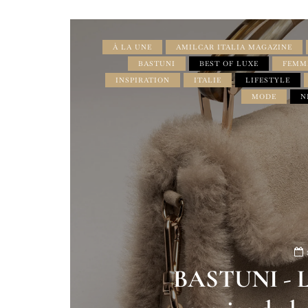
À LA UNE
AMILCAR ITALIA MAGAZINE
BASTUNI
BEST OF LUXE
FEMM
INSPIRATION
ITALIE
LIFESTYLE
MODE
N
BASTUNI - L'I