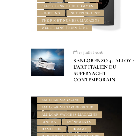
SÉLECTIONS POUR HOMMES
SHOPPING
SHOPPING LIST
THE RIGHT NUMBER MAGAZINE
WELL-BEING | BIEN-ÊTRE
17 juillet 2026
SANLORENZO 44 ALLOY :
L’ART ITALIEN DU
SUPERYACHT
CONTEMPORAIN
À LA UNE
AMILCAR CHRONOS MAGAZINE
AMILCAR MAGAZINE
AMILCAR MAGAZINE GROUP
AMILCAR WATCHES MAGAZINE
CINEMA
ÉVÉNEMENTS
HAMILTON
HOMME