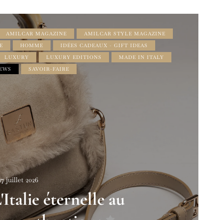
AMILCAR MAGAZINE
AMILCAR STYLE MAGAZINE
E
HOMME
IDÉES CADEAUX - GIFT IDEAS
LUXURY
LUXURY EDITIONS
MADE IN ITALY
EWS
SAVOIR-FAIRE
17 juillet 2026
talie éternelle au