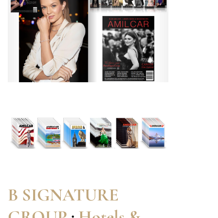
B SIGNATURE
GROUP
:
Hotels &