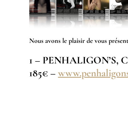
Nous avons le plaisir de vous prése
1 – PENHALIGON’S, Cof
185€ –
www.penhaligon