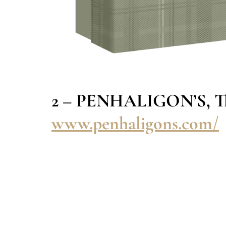
2 – PENHALIGON’S, Th
www.penhaligons.com/