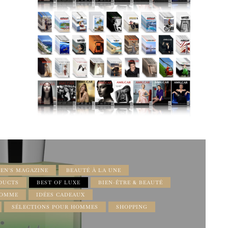
EN'S MAGAZINE
BEAUTÉ À LA UNE
DUCTS
BEST OF LUXE
BIEN-ÊTRE & BEAUTÉ
OMME
IDÉES CADEAUX
SÉLECTIONS POUR HOMMES
SHOPPING