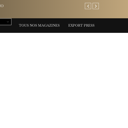
NO
AREV Saint-Tropez: l’adre
TOUS NOS MAGAZINES
EXPORT PRESS