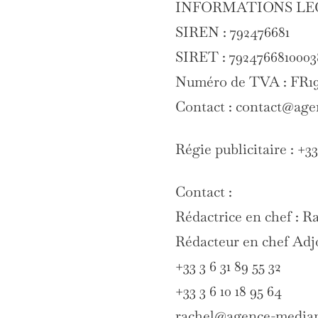
INFORMATIONS LEG
SIREN : 792476681
SIRET : 7924766810003
Numéro de TVA : FR19
Contact : contact@ag
Régie publicitaire : +
Contact :
Rédactrice en chef : R
Rédacteur en chef Adjo
+33 3 6 31 89 55 32
+33 3 6 10 18 95 64
rachel@agence-media