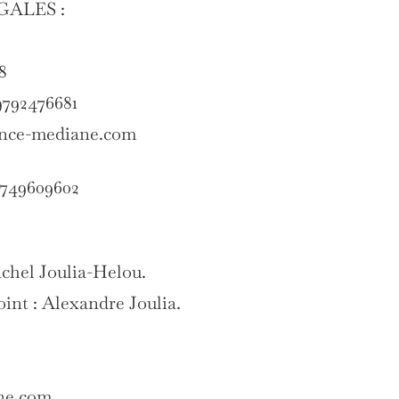
ALES :
8
792476681
ence-mediane.com
33749609602
achel Joulia-Helou.
int : Alexandre Joulia.
ne.com