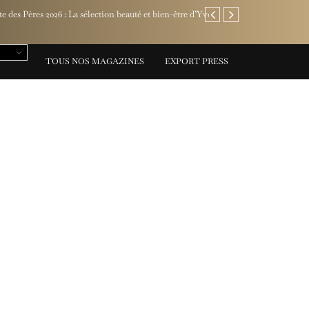
Jaeger-LeCoultre invite l
TOUS NOS MAGAZINES
EXPORT PRESS