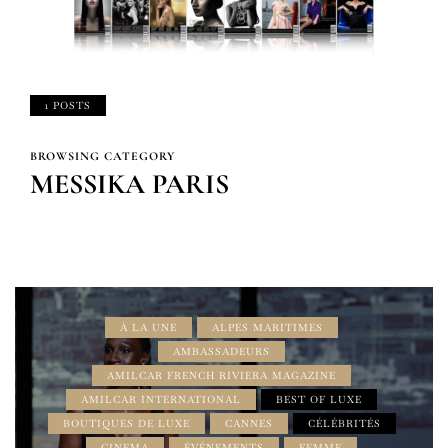
1 POSTS
BROWSING CATEGORY
MESSIKA PARIS
À LA UNE
ALPES MARITIMES
AMBASSADEURS
AMILCAR FRENCH RIVIERA MAGAZINE
AMILCAR INTERNATIONAL
BEST OF LUXE
BOUTIQUES DE LUXE
CANNES
CÉLÉBRITÉS
CINEMA
ÉVÉNEMENTS
FEMME