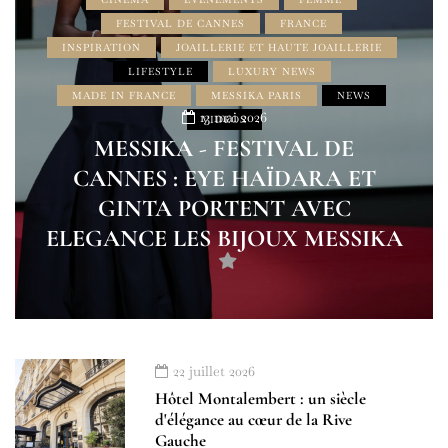
FESTIVAL DE CANNES
FRANCE
INSPIRATION
JOAILLERIE ET HAUTE JOAILLERIE
LIFESTYLE
LUXURY NEWS
MADE IN FRANCE
MESSIKA PARIS
NEWS
13 mai 2026
VIDEOS
MESSIKA - FESTIVAL DE
CANNES : EYE HAÏDARA ET
GINTA PORTENT AVEC
ELEGANCE LES BIJOUX MESSIKA
22 juillet 2026
Hôtel Montalembert : un siècle
d'élégance au cœur de la Rive
Gauche