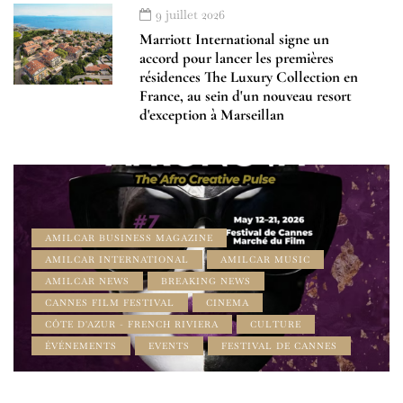
9 juillet 2026
Marriott International signe un
accord pour lancer les premières
résidences The Luxury Collection en
France, au sein d'un nouveau resort
d'exception à Marseillan
AMILCAR BUSINESS MAGAZINE
AMILCAR INTERNATIONAL
AMILCAR MUSIC
AMILCAR NEWS
BREAKING NEWS
CANNES FILM FESTIVAL
CINEMA
CÔTE D'AZUR - FRENCH RIVIERA
CULTURE
ÉVÉNEMENTS
EVENTS
FESTIVAL DE CANNES