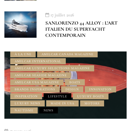
17 juillet 2026
SANLORENZO 44 ALLOY : L’ART
ITALIEN DU SUPERYACHT
CONTEMPORAIN
À LA UNE
AMILCAR CANADA MAGAZINE
AMILCAR INTERNATIONAL
AMILCAR LUXURY SELECTIONS MAGAZINE
AMILCAR SEASIDE MAGAZINE
AMILCAR USA MAGAZINE
BOATS
BRANDS INSPIRATIONS
DESIGN
INNOVATION
INSPIRATION
LIFESTYLE
LUXURY BOATS
LUXURY NEWS
MADE IN USA
MOTORS
NAUTISME
NEWS