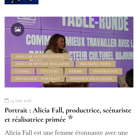
AMILCAR INTERNATIONAL
AMILCAR MOVIES MAGAZINE
BREAKING NEWS
CINEMA
CULTURE
FEMME
INSPIRATION
REPORTAGE - PORTRAIT
WOMEN'S SELECTIONS
14 mai 2026
Portrait : Alicia Fall, productrice, scénariste
et réalisatrice primée
Alicia Fall est une femme étonnante avec une