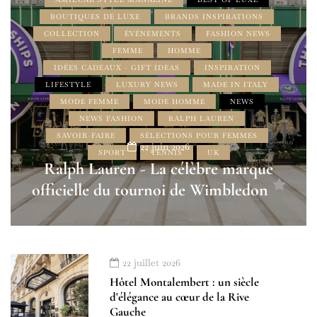
BOUTIQUES DE LUXE
BRANDS INSPIRATIONS
COLLECTION
ÉVÉNEMENTS
FASHION NEWS
FEMME
HOMME
IDÉES CADEAUX - GIFT IDEAS
INSPIRATION
LIFESTYLE
LUXURY NEWS
MADE IN ITALY
MODE FEMME
MODE HOMME
NEWS
NEWS FASHION
RALPH LAUREN
SAVOIR-FAIRE
SÉLECTIONS POUR FEMMES
22 juin 2026
SPORT
TENNIS
UK
Ralph Lauren - La célèbre marque
officielle du tournoi de Wimbledon
22 juillet 2026
Hôtel Montalembert : un siècle
d'élégance au cœur de la Rive
Gauche