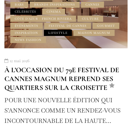
BARS
BRANDS INSPIRATIONS
CANNES
CÉLÉBRITÉS
CINEMA
CÔTE D'AZUR - FRENCH RIVIERA
CULTURE
ÉVÉNEMENTS
FESTIVAL DE CANNES
GOURMET
INSPIRATION
LIFESTYLE
MAISON MAGNUM
NEWS FASHION
12 mai 2026
À L’OCCASION DU 79E FESTIVAL DE
CANNES MAGNUM REPREND SES
QUARTIERS SUR LA CROISETTE
POUR UNE NOUVELLE ÉDITION QUI
S’ANNONCE COMME UN RENDEZ-VOUS
INCONTOURNABLE DE LA HAUTE…