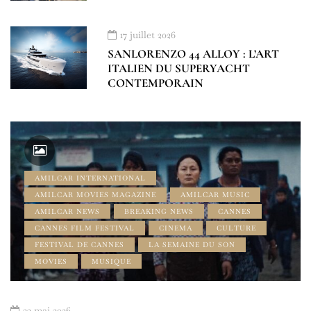
17 juillet 2026
SANLORENZO 44 ALLOY : L’ART
ITALIEN DU SUPERYACHT
CONTEMPORAIN
AMILCAR INTERNATIONAL
AMILCAR MOVIES MAGAZINE
AMILCAR MUSIC
AMILCAR NEWS
BREAKING NEWS
CANNES
CANNES FILM FESTIVAL
CINEMA
CULTURE
FESTIVAL DE CANNES
LA SEMAINE DU SON
MOVIES
MUSIQUE
22 mai 2026