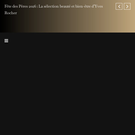
Fête des Pères 2026 : La sélection beauté et bien-être d’Yves
Jaeger-LeCoul
Rocher
Perpetual Ti