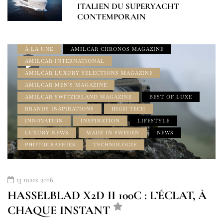
ITALIEN DU SUPERYACHT
CONTEMPORAIN
À LA UNE
AMILCAR CHRONOS MAGAZINE
AMILCAR INTERNATIONAL
AMILCAR LUXURY SELECTIONS MAGAZINE
AMILCAR MEN'S MAGAZINE
AMILCAR SWITZERLAND MAGAZINE
BEST OF LUXE
BRANDS INSPIRATIONS
HIGH TECH
INNOVATION
INSPIRATION
LIFESTYLE
LUXURY NEWS
MADE IN SWEDEN
NEWS
PHOTOGRAPHIES
TECHNOLOGIE
13 mars 2026
HASSELBLAD X2D II 100C : L’ÉCLAT, À
CHAQUE INSTANT