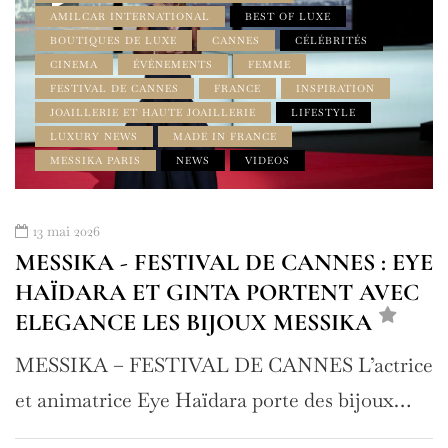
AMILCAR INTERNATIONAL
BEST OF LUXE
BOUTIQUES DE LUXE
CANNES
CÉLÉBRITÉS
CINEMA
ÉVÉNEMENTS
FEMME
FESTIVAL DE CANNES
FRANCE
INSPIRATION
JOAILLERIE ET HAUTE JOAILLERIE
LIFESTYLE
LUXURY NEWS
MADE IN FRANCE
MESSIKA PARIS
NEWS
VIDEOS
13 mai 2026
MESSIKA - FESTIVAL DE CANNES : EYE
HAÏDARA ET GINTA PORTENT AVEC
ELEGANCE LES BIJOUX MESSIKA
MESSIKA – FESTIVAL DE CANNES L’actrice
et animatrice Eye Haïdara porte des bijoux…