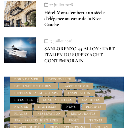
22 juillet 2026
Hôtel Montalembert : un siècle
d'élégance au cœur de la Rive
Gauche
À DÉCOUVRIR
À LA UNE
17 juillet 2026
ADDRESS BOOK AMILCAR MAGAZINE GROUP
SANLORENZO 44 ALLOY : L’ART
AMILCAR INTERNATIONAL
AMILCAR MAGAZINE
ITALIEN DU SUPERYACHT
AMILCAR MAGAZINE GROUP
CONTEMPORAIN
AMILCAR SEASIDE MAGAZINE
AMILCAR TRAVEL MAGAZINE
BEST OF LUXE
BORD DE MER
DÉCOUVERTE
DESTINATION DE RÊVE
GASTRONOMIE
HÔTELS & PALACES & SPA
INSPIRATION
LIFESTYLE
LUXURY HOTELS
MALDIVES
NATURE
NAUTISME
NEWS
PISCINES
PLAGES
RÉSERVATION
RESTAURANTS
SPA – ESPACES BIEN-ÊTRE
SPORT
TENNIS
TRAVEL GUIDE
TRAVEL SELECTIONS
VILLAS