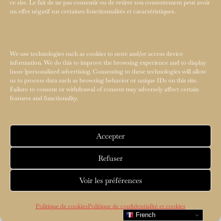
ce site. Le fait de ne pas consentir ou de retirer son consentement peut avoir
un effet négatif sur certaines fonctionnalités et caractéristiques.
We use technologies such as cookies to store and/or access device
information. We do this to improve the browsing experience and to display
(non-)personalized advertising. Consenting to these technologies will allow
us to process data such as browsing behavior or unique IDs on this site.
Failure to consent or withdrawal of consent may adversely affect certain
features and functionality.
Accepter
Refuser
Voir les préférences
Politique de cookies
Politique de confidentialité et cookies
French