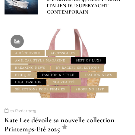
ITALIEN DU SUPERYACHT
CONTEMPORAIN
À DÉCOUVRIR
ACCESSOIRES
AMILCAR STYLE MAGAZINE
BEST OF LUXE
BREAKING NEWS
BY RACKEL SELECTIONS
ETHIQUE
FASHION & STYLE
FASHION NEWS
HIGH FASHION
NOUVEAUTÉS
SÉLECTIONS POUR FEMMES
SHOPPING LIST
20 février 2025
Kate Lee dévoile sa nouvelle collection
Printemps-Été 2025