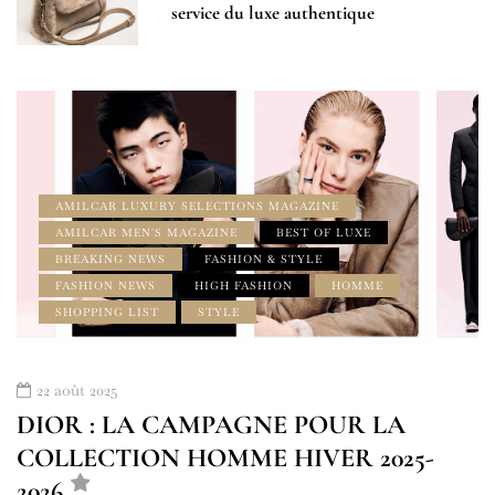
service du luxe authentique
AMILCAR LUXURY SELECTIONS MAGAZINE
AMILCAR MEN'S MAGAZINE
BEST OF LUXE
BREAKING NEWS
FASHION & STYLE
FASHION NEWS
HIGH FASHION
HOMME
SHOPPING LIST
STYLE
22 août 2025
DIOR : LA CAMPAGNE POUR LA
COLLECTION HOMME HIVER 2025-
2026