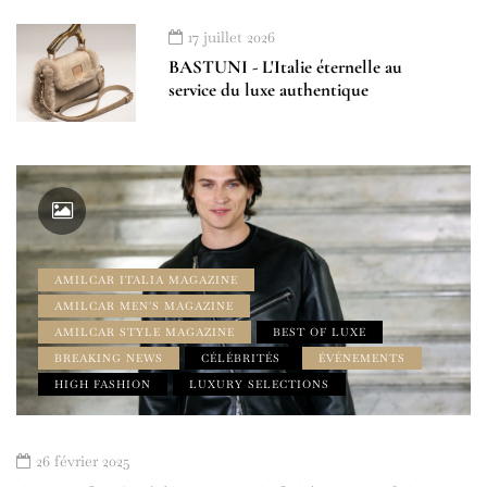
17 juillet 2026
BASTUNI - L'Italie éternelle au
service du luxe authentique
AMILCAR ITALIA MAGAZINE
AMILCAR MEN'S MAGAZINE
AMILCAR STYLE MAGAZINE
BEST OF LUXE
BREAKING NEWS
CÉLÉBRITÉS
ÉVÉNEMENTS
HIGH FASHION
LUXURY SELECTIONS
26 février 2025