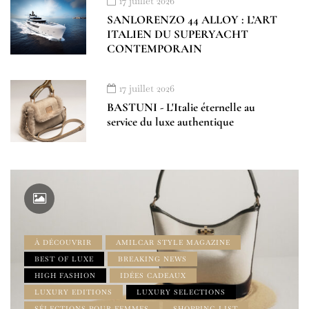
17 juillet 2026
SANLORENZO 44 ALLOY : L’ART
ITALIEN DU SUPERYACHT
CONTEMPORAIN
17 juillet 2026
BASTUNI - L'Italie éternelle au
service du luxe authentique
À DÉCOUVRIR
AMILCAR STYLE MAGAZINE
BEST OF LUXE
BREAKING NEWS
HIGH FASHION
IDÉES CADEAUX
LUXURY EDITIONS
LUXURY SELECTIONS
SÉLECTIONS POUR FEMMES
SHOPPING LIST