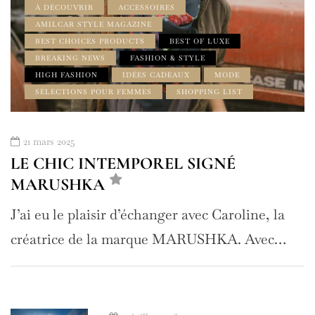
À DÉCOUVRIR
ACCESSOIRES
AMILCAR STYLE MAGAZINE
BEST CHOICES PRODUCTS
BEST OF LUXE
BREAKING NEWS
FASHION & STYLE
HIGH FASHION
IDÉES CADEAUX
MODE
SÉLECTIONS POUR FEMMES
SHOPPING LIST
21 mars 2025
LE CHIC INTEMPOREL SIGNÉ
MARUSHKA
J’ai eu le plaisir d’échanger avec Caroline, la
créatrice de la marque MARUSHKA. Avec…