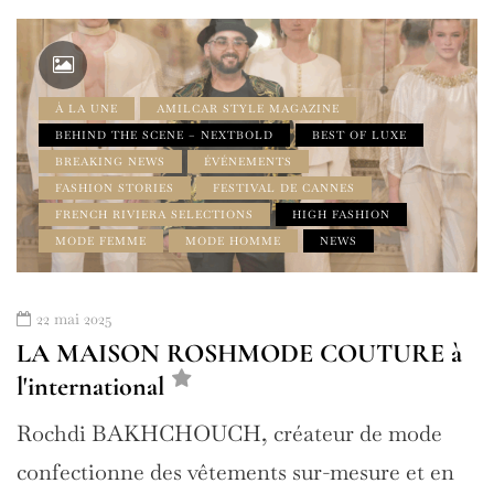
À LA UNE
AMILCAR STYLE MAGAZINE
BEHIND THE SCENE – NEXTBOLD
BEST OF LUXE
BREAKING NEWS
ÉVÉNEMENTS
FASHION STORIES
FESTIVAL DE CANNES
FRENCH RIVIERA SELECTIONS
HIGH FASHION
MODE FEMME
MODE HOMME
NEWS
22 mai 2025
LA MAISON ROSHMODE COUTURE à
l'international
Rochdi BAKHCHOUCH, créateur de mode
confectionne des vêtements sur-mesure et en