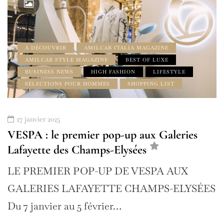
À DÉCOUVRIR
AMILCAR ITALIA MAGAZINE
AMILCAR STYLE MAGAZINE
BEST OF LUXE
BUSINESS NEWS
HIGH FASHION
LIFESTYLE
SÉLECTIONS POUR HOMMES
SHOPPING LIST
27 janvier 2025
VESPA : le premier pop-up aux Galeries
Lafayette des Champs-Elysées
LE PREMIER POP-UP DE VESPA AUX
GALERIES LAFAYETTE CHAMPS-ELYSÉES
Du 7 janvier au 5 février…