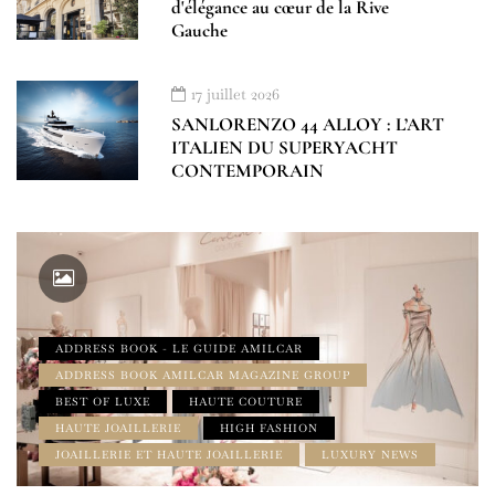
d'élégance au cœur de la Rive
Gauche
17 juillet 2026
SANLORENZO 44 ALLOY : L’ART
ITALIEN DU SUPERYACHT
CONTEMPORAIN
ADDRESS BOOK - LE GUIDE AMILCAR
ADDRESS BOOK AMILCAR MAGAZINE GROUP
BEST OF LUXE
HAUTE COUTURE
HAUTE JOAILLERIE
HIGH FASHION
JOAILLERIE ET HAUTE JOAILLERIE
LUXURY NEWS