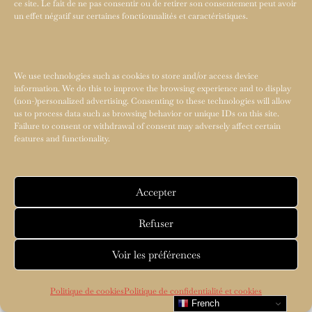
ce site. Le fait de ne pas consentir ou de retirer son consentement peut avoir
un effet négatif sur certaines fonctionnalités et caractéristiques.
We use technologies such as cookies to store and/or access device
information. We do this to improve the browsing experience and to display
(non-)personalized advertising. Consenting to these technologies will allow
us to process data such as browsing behavior or unique IDs on this site.
Failure to consent or withdrawal of consent may adversely affect certain
features and functionality.
Accepter
Refuser
Voir les préférences
Politique de cookies
Politique de confidentialité et cookies
French