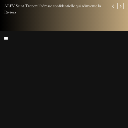
AREV Saint-Tropez: l’adresse confidentielle qui réinvente la
Fête des Pères
Riviera
Rocher