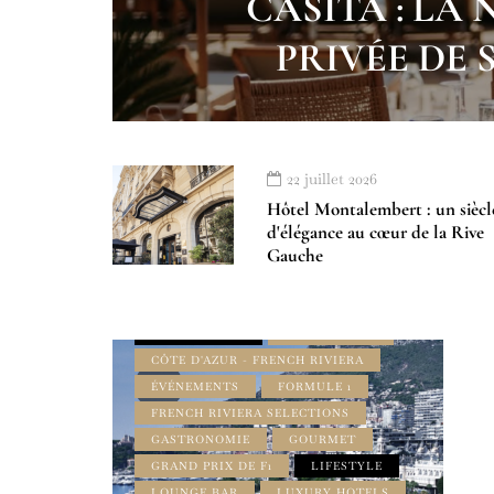
CASITA : LA
PRIVÉE DE 
À LA UNE
22 juillet 2026
ADDRESS BOOK AMILCAR MAGAZINE
Hôtel Montalembert : un siècl
GROUP
d'élégance au cœur de la Rive
AMILCAR FRENCH RIVIERA
Gauche
MAGAZINE
AMILCAR LUXURY SELECTIONS
MAGAZINE
BEST OF LUXE
BORD DE MER
CÔTE D'AZUR - FRENCH RIVIERA
ÉVÉNEMENTS
FORMULE 1
FRENCH RIVIERA SELECTIONS
GASTRONOMIE
GOURMET
GRAND PRIX DE F1
LIFESTYLE
LOUNGE BAR
LUXURY HOTELS