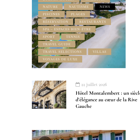
NATURE
NAUTISME
NEWS
PISCINES
PLAGES
RÉSERVATION
RESTAURANTS
SPA – ESPACES BIEN-ÊTRE
SPORT
TENNIS
TRAVEL GUIDE
TRAVEL SELECTIONS
VILLAS
VOYAGES DE LUXE
22 juillet 2026
Hôtel Montalembert : un siècl
d'élégance au cœur de la Rive
Gauche