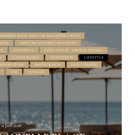
ADDRESS BOOK AMILCAR MAGAZINE GROUP
ZINE
AMILCAR GOURMET MAGAZINE
ER
COCKTAILS
CÔTE D'AZUR - FRENCH RIVIERA
S
GASTRONOMIE
INSPIRATION
LIFESTYLE
RÉSERVATION
RESTAURANTS
SAINT-TROPEZ
VAR
VOYAGES
11 juin 2026