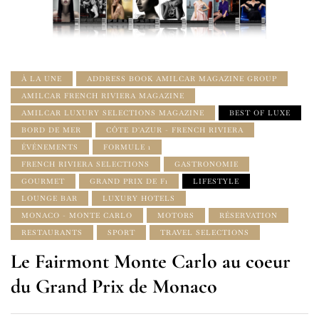
À LA UNE
ADDRESS BOOK AMILCAR MAGAZINE GROUP
AMILCAR FRENCH RIVIERA MAGAZINE
AMILCAR LUXURY SELECTIONS MAGAZINE
BEST OF LUXE
BORD DE MER
CÔTE D'AZUR - FRENCH RIVIERA
ÉVÉNEMENTS
FORMULE 1
FRENCH RIVIERA SELECTIONS
GASTRONOMIE
GOURMET
GRAND PRIX DE F1
LIFESTYLE
LOUNGE BAR
LUXURY HOTELS
MONACO - MONTE CARLO
MOTORS
RÉSERVATION
RESTAURANTS
SPORT
TRAVEL SELECTIONS
Le Fairmont Monte Carlo au coeur
du Grand Prix de Monaco