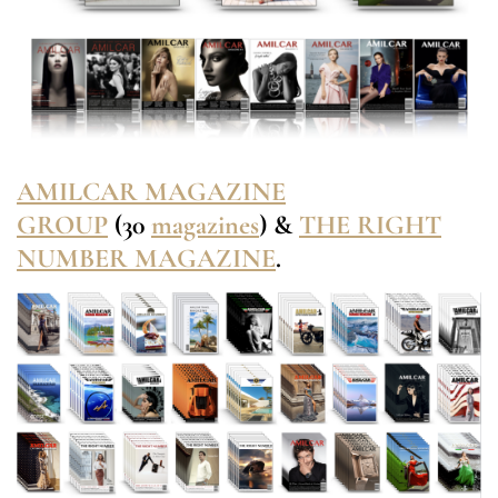
AMILCAR MAGAZINE
GROUP
(30
magazines
) &
THE RIGHT
NUMBER MAGAZINE
.