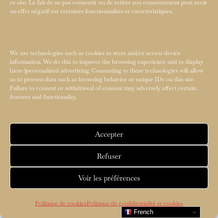
ce site. Le fait de ne pas consentir ou de retirer son consentement peut avoir
un effet négatif sur certaines fonctionnalités et caractéristiques.
We use technologies such as cookies to store and/or access device
information. We do this to improve the browsing experience and to display
(non-)personalized advertising. Consenting to these technologies will allow
us to process data such as browsing behavior or unique IDs on this site.
Failure to consent or withdrawal of consent may adversely affect certain
features and functionality.
Accepter
Refuser
Voir les préférences
Politique de cookies
Politique de confidentialité et cookies
French