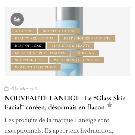
À LA UNE
BEAUTÉ À LA UNE
BEAUTY SELECTIONS
BEST CHOICES PRODUCTS
BEST OF LUXE
BIEN-ÊTRE & BEAUTÉ
SÉLECTIONS POUR FEMMES
SHOPPING
SHOPPING LIST
WELL-BEING | BIEN-ÊTRE
WOMEN'S SELECTIONS
26 janvier 2026
NOUVEAUTE LANEIGE : Le “Glass Skin
Facial” coréen, désormais en flacon
Les produits de la marque Laneige sont
exceptionnels. Ils apportent hydratation,