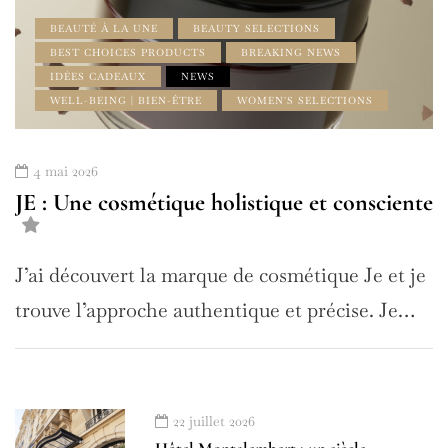
BEAUTÉ À LA UNE
BEAUTY SELECTIONS
BEST CHOICES PRODUCTS
BREAKING NEWS
IDÉES CADEAUX
NEWS
WELL-BEING | BIEN-ÊTRE
WOMEN'S SELECTIONS
4 mai 2026
JE : Une cosmétique holistique et consciente
J’ai découvert la marque de cosmétique Je et je
trouve l’approche authentique et précise. Je…
22 juillet 2026