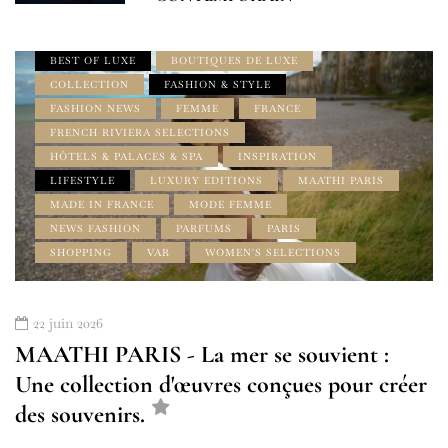
À LA UNE
ACCESSOIRES
AMILCAR MAGAZINE
BEST OF LUXE
BOUTIQUES DE LUXE
COLLECTION
FASHION & STYLE
FASHION NEWS
FEMME
FRANCE
FRENCH RIVIERA SELECTIONS
HÔTELS & PALACES & SPA
INSPIRATION
LIFESTYLE
LUXURY EDITIONS
MAATHI PARIS
MADE IN FRANCE
MODE FEMME
NEWS FASHION
PARFUMS
PARIS
SHOPPING
VAR
WOMEN'S SELECTIONS
22 juin 2026
MAATHI PARIS - La mer se souvient :
Une collection d'œuvres conçues pour créer
des souvenirs.