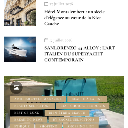
22 juillet 2026
Hôtel Montalembert : un siècle
d'élégance au cœur de la Rive
Gauche
17 juillet 2026
SANLORENZO 44 ALLOY : L’ART
ITALIEN DU SUPERYACHT
CONTEMPORAIN
AMILCAR STYLE MAGAZINE
BEAUTÉ À LA UNE
BEAUTY SELECTIONS
BEST CHOICES PRODUCTS
BEST OF LUXE
BIEN-ÊTRE & BEAUTÉ
BREAKING NEWS
BY RACKEL SELECTIONS
ETHIQUE
SHOPPING
SHOPPING LIST