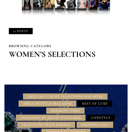
12 POSTS
BROWSING CATEGORY
WOMEN’S SELECTIONS
AMILCAR LUXURY SELECTIONS MAGAZINE
AMILCAR STYLE MAGAZINE
BEST OF LUXE
BREAKING NEWS
JOAILLERIE ET HAUTE JOAILLERIE
LIFESTYLE
SÉLECTIONS POUR FEMMES
SHOPPING LIST
WOMEN'S SELECTIONS