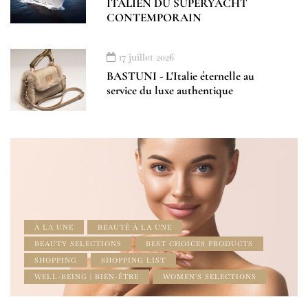
ITALIEN DU SUPERYACHT
CONTEMPORAIN
17 juillet 2026
BASTUNI - L'Italie éternelle au
service du luxe authentique
À LA UNE
BEAUTÉ À LA UNE
BEAUTY SELECTIONS
BEST CHOICES PRODUCTS
SHOPPING
SHOPPING LIST
WELL-BEING | BIEN-ÊTRE
WOMEN'S SELECTIONS