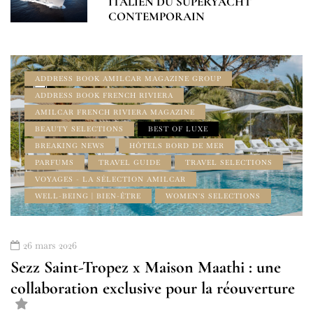
ITALIEN DU SUPERYACHT
CONTEMPORAIN
ADDRESS BOOK AMILCAR MAGAZINE GROUP
ADDRESS BOOK FRENCH RIVIERA
AMILCAR FRENCH RIVIERA MAGAZINE
BEAUTY SELECTIONS
BEST OF LUXE
BREAKING NEWS
HÔTELS BORD DE MER
PARFUMS
TRAVEL GUIDE
TRAVEL SELECTIONS
VOYAGES - LA SÉLECTION AMILCAR
WELL-BEING | BIEN-ÊTRE
WOMEN'S SELECTIONS
26 mars 2026
Sezz Saint-Tropez x Maison Maathi : une
collaboration exclusive pour la réouverture