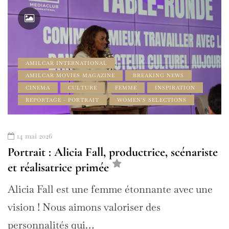
AMILCAR INTERNATIONAL
AMILCAR MOVIES MAGAZINE
BREAKING NEWS
CINEMA
CULTURE
FEMME
INSPIRATION
REPORTAGE - PORTRAIT
WOMEN'S SELECTIONS
14 mai 2026
Portrait : Alicia Fall, productrice, scénariste
et réalisatrice primée
Alicia Fall est une femme étonnante avec une
vision ! Nous aimons valoriser des
personnalités qui…