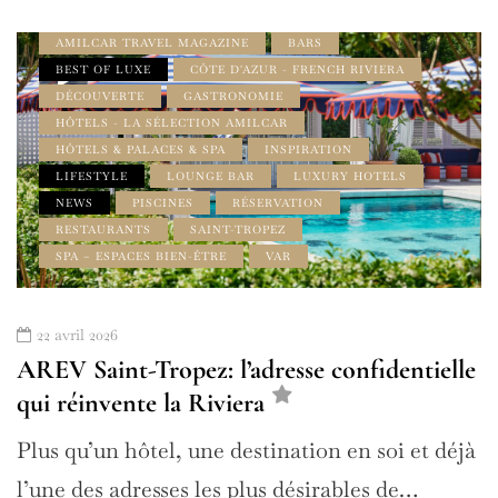
AMILCAR GOURMET MAGAZINE
AMILCAR TRAVEL MAGAZINE
BARS
BEST OF LUXE
CÔTE D'AZUR - FRENCH RIVIERA
DÉCOUVERTE
GASTRONOMIE
HÔTELS - LA SÉLECTION AMILCAR
HÔTELS & PALACES & SPA
INSPIRATION
LIFESTYLE
LOUNGE BAR
LUXURY HOTELS
NEWS
PISCINES
RÉSERVATION
RESTAURANTS
SAINT-TROPEZ
SPA – ESPACES BIEN-ÊTRE
VAR
22 avril 2026
AREV Saint-Tropez: l’adresse confidentielle
qui réinvente la Riviera
Plus qu’un hôtel, une destination en soi et déjà
l’une des adresses les plus désirables de…