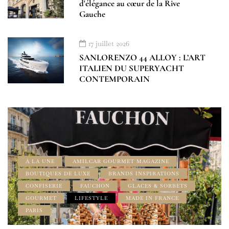
d'élégance au cœur de la Rive
Gauche
17 juillet 2026
SANLORENZO 44 ALLOY : L’ART
ITALIEN DU SUPERYACHT
CONTEMPORAIN
À LA UNE
AMILCAR GOURMET MAGAZINE
BOUTIQUES DE LUXE
BRANDS INSPIRATIONS
CONFISERIE
FAUCHON
GLACES & SORBETS
GOURMET
LIFESTYLE
MADE IN FRANCE
PARIS