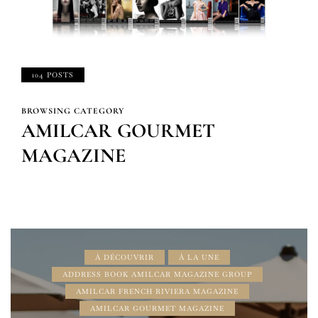
104 POSTS
BROWSING CATEGORY
AMILCAR GOURMET
MAGAZINE
À DÉCOUVRIR
À LA UNE
ADDRESS BOOK AMILCAR MAGAZINE GROUP
AMILCAR FRENCH RIVIERA MAGAZINE
AMILCAR GOURMET MAGAZINE