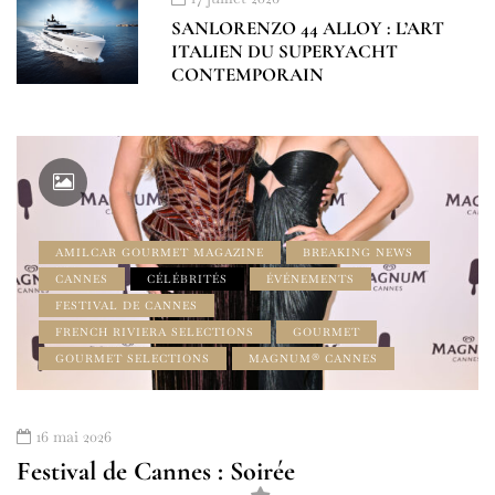
SANLORENZO 44 ALLOY : L’ART
ITALIEN DU SUPERYACHT
CONTEMPORAIN
AMILCAR GOURMET MAGAZINE
BREAKING NEWS
CANNES
CÉLÉBRITÉS
ÉVÉNEMENTS
FESTIVAL DE CANNES
FRENCH RIVIERA SELECTIONS
GOURMET
GOURMET SELECTIONS
MAGNUM® CANNES
16 mai 2026
Festival de Cannes : Soirée