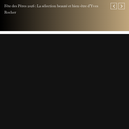
Fête des Pères 2026 : La sélection beauté et bien-être d’Yves
Jaeger-LeCoul
Rocher
Perpetual Ti