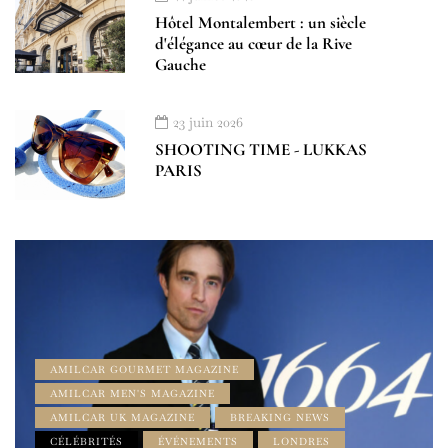
Hôtel Montalembert : un siècle
d'élégance au cœur de la Rive
Gauche
23 juin 2026
SHOOTING TIME - LUKKAS
PARIS
AMILCAR GOURMET MAGAZINE
AMILCAR MEN'S MAGAZINE
AMILCAR UK MAGAZINE
BREAKING NEWS
CÉLÉBRITÉS
ÉVÉNEMENTS
LONDRES