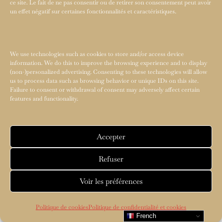
ce site. Le fait de ne pas consentir ou de retirer son consentement peut avoir
un effet négatif sur certaines fonctionnalités et caractéristiques.
We use technologies such as cookies to store and/or access device
information. We do this to improve the browsing experience and to display
(non-)personalized advertising. Consenting to these technologies will allow
us to process data such as browsing behavior or unique IDs on this site.
Failure to consent or withdrawal of consent may adversely affect certain
features and functionality.
Accepter
Refuser
Voir les préférences
Politique de cookies
Politique de confidentialité et cookies
French