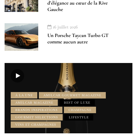
d'élégance au cœur de la Rive
Gauche
16 juillet 2026
Un Porsche Taycan Turbo GT
comme aucun autre
À LA UNE
AMILCAR GOURMET MAGAZINE
AMILCAR MAGAZINE
BEST OF LUXE
BRANDS INSPIRATIONS
CHAMPAGNE
GOURMET SELECTIONS
LIFESTYLE
VINS ET CHAMPAGNES