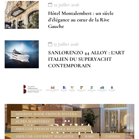
22 juillet 2026
Hôtel Montalembert : un siècle
d'élégance au cœur de la Rive
Gauche
17 juillet 2026
SANLORENZO 44 ALLOY : L’ART
ITALIEN DU SUPERYACHT
CONTEMPORAIN
ADDRESS BOOK FRENCH RIVIERA
ALPES MARITIMES
AMILCAR FRENCH RIVIERA MAGAZINE
AMILCAR GOURMET MAGAZINE
BARS
CANNES