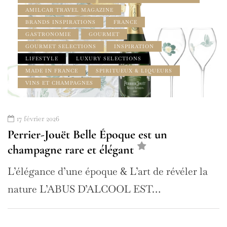
AMILCAR TRAVEL MAGAZINE
BRANDS INSPIRATIONS
FRANCE
GASTRONOMIE
GOURMET
GOURMET SELECTIONS
INSPIRATION
LIFESTYLE
LUXURY SELECTIONS
MADE IN FRANCE
SPIRITUEUX & LIQUEURS
VINS ET CHAMPAGNES
17 février 2026
Perrier-Jouët Belle Époque est un
champagne rare et élégant
L’élégance d’une époque & L’art de révéler la
nature L’ABUS D’ALCOOL EST…