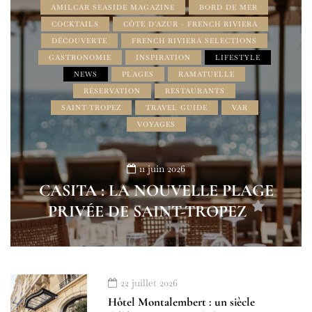
AMILCAR SEASIDE MAGAZINE
BORD DE MER
COCKTAILS
CÔTE D'AZUR - FRENCH RIVIERA
DÉCOUVERTE
FRENCH RIVIERA SELECTIONS
GASTRONOMIE
INSPIRATION
LIFESTYLE
NEWS
PLAGES
RAMATUELLE
RÉSERVATION
RESTAURANTS
SAINT-TROPEZ
TRAVEL GUIDE
VAR
VOYAGES
11 juin 2026
CASITA : LA NOUVELLE PLAGE
PRIVÉE DE SAINT-TROPEZ
22 juillet 2026
Hôtel Montalembert : un siècle