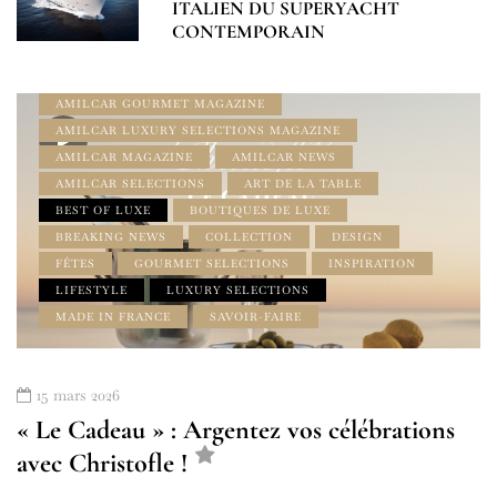
ITALIEN DU SUPERYACHT
CONTEMPORAIN
À LA UNE
AMILCAR DESIGN MAGAZINE
AMILCAR GOURMET MAGAZINE
AMILCAR LUXURY SELECTIONS MAGAZINE
AMILCAR MAGAZINE
AMILCAR NEWS
AMILCAR SELECTIONS
ART DE LA TABLE
BEST OF LUXE
BOUTIQUES DE LUXE
BREAKING NEWS
COLLECTION
DESIGN
FÊTES
GOURMET SELECTIONS
INSPIRATION
LIFESTYLE
LUXURY SELECTIONS
MADE IN FRANCE
SAVOIR-FAIRE
15 mars 2026
« Le Cadeau » : Argentez vos célébrations
avec Christofle !