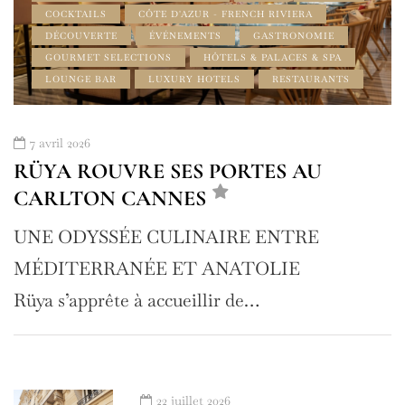
COCKTAILS
CÔTE D'AZUR - FRENCH RIVIERA
DÉCOUVERTE
ÉVÉNEMENTS
GASTRONOMIE
GOURMET SELECTIONS
HÔTELS & PALACES & SPA
LOUNGE BAR
LUXURY HOTELS
RESTAURANTS
7 avril 2026
RÜYA ROUVRE SES PORTES AU
CARLTON CANNES
UNE ODYSSÉE CULINAIRE ENTRE
MÉDITERRANÉE ET ANATOLIE
Rüya s’apprête à accueillir de…
22 juillet 2026