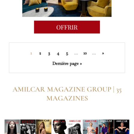
1
2
3
4
5
…
10
…
»
Dernière page »
AMILCAR MAGAZINE GROUP | 35
MAGAZINES