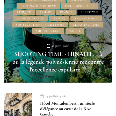
DESTINATION DE RÊVE
ÉCO-RESPONSABLE
ETHIQUE
FEMME
FRANCE
LIFESTYLE
MADE IN FRANCE
NATURE
NEWS FASHION
NOS SÉLECTIONS POUR FEMME
SHOOTING TIME
SHOPPING LIST
TAHITI
21 juin 2026
SHOOTING TIME - HINAITI : Là
où la légende polynésienne rencontre
l'excellence capillaire
22 juillet 2026
Hôtel Montalembert : un siècle
d'élégance au cœur de la Rive
Gauche