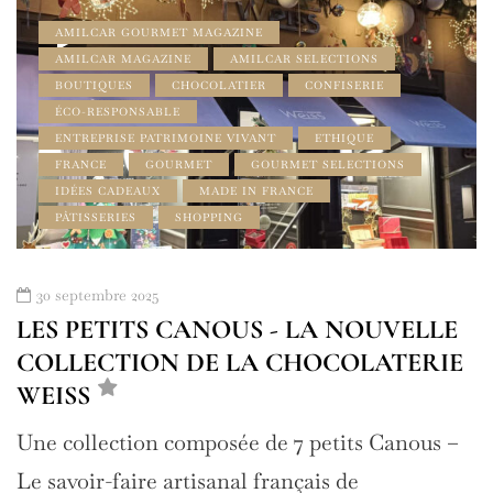
AMILCAR GOURMET MAGAZINE
AMILCAR MAGAZINE
AMILCAR SELECTIONS
BOUTIQUES
CHOCOLATIER
CONFISERIE
ÉCO-RESPONSABLE
ENTREPRISE PATRIMOINE VIVANT
ETHIQUE
FRANCE
GOURMET
GOURMET SELECTIONS
IDÉES CADEAUX
MADE IN FRANCE
PÂTISSERIES
SHOPPING
30 septembre 2025
LES PETITS CANOUS - LA NOUVELLE
COLLECTION DE LA CHOCOLATERIE
WEISS
Une collection composée de 7 petits Canous –
Le savoir-faire artisanal français de