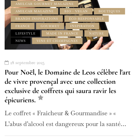
AMILCAR GOURMET MAGAZINE
AMILCAR MAGAZINE
BIO - VEGAN
BOUTIQUES
BRANDS INSPIRATIONS
ÉCO-RESPONSABLE
FRANCE
GOURMET
INSPIRATION
LIFESTYLE
MADE IN FRANCE
NATURE
NEWS
VINS ET CHAMPAGNES
28 septembre 2025
Pour Noël, le Domaine de Leos célèbre l'art
de vivre provençal avec une collection
exclusive de coffrets qui saura ravir les
épicuriens.
Le coffret « Fraicheur & Gourmandise » «
L’abus d’alcool est dangereux pour la santé…