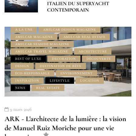
ITALIEN DU SUPERYACHT
CONTEMPORAIN
À LA UNE
AMILCAR DESIGN MAGAZINE
AMILCAR MAGAZINE
AMILCAR REAL ESTATE
AMILCAR SEASIDE MAGAZINE
AMILCAR TRAVEL MAGAZINE
ARCHITECTURE
BEST OF LUXE
DECORATION
DÉCOUVERTE
DESIGN
DESTINATION DE RÊVE
ÉCO-RESPONSABLE
ENVIRONNEMENT
INSPIRATION
LIFESTYLE
LOCATION
NEWS
REAL ESTATE
9 mars 2026
ARK - L'architecte de la lumière : la vision
de Manuel Ruiz Moriche pour une vie