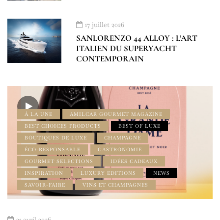
17 juillet 2026
SANLORENZO 44 ALLOY : L’ART
ITALIEN DU SUPERYACHT
CONTEMPORAIN
À LA UNE
AMILCAR GOURMET MAGAZINE
BEST CHOICES PRODUCTS
BEST OF LUXE
BOUTIQUES DE LUXE
CHAMPAGNE
ÉCO-RESPONSABLE
GASTRONOMIE
GOURMET SELECTIONS
IDÉES CADEAUX
INSPIRATION
LUXURY EDITIONS
NEWS
SAVOIR-FAIRE
VINS ET CHAMPAGNES
21 avril 2026