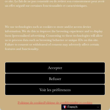
ce site. Le fait de ne pas consentir ou de retirer son consentement peut avoir
un effet négatif sur certaines fonctionnalités et caractéristiques.
We use technologies such as cookies to store and/or access device
information. We do this to improve the browsing experience and to display
(non-)personalized advertising. Consenting to these technologies will allow
us to process data such as browsing behavior or unique IDs on this site.
Failure to consent or withdrawal of consent may adversely affect certain
features and functionality.
Accepter
Refuser
Voir les préférences
Politique de cookies
Politique de confidentialité et cookies
French