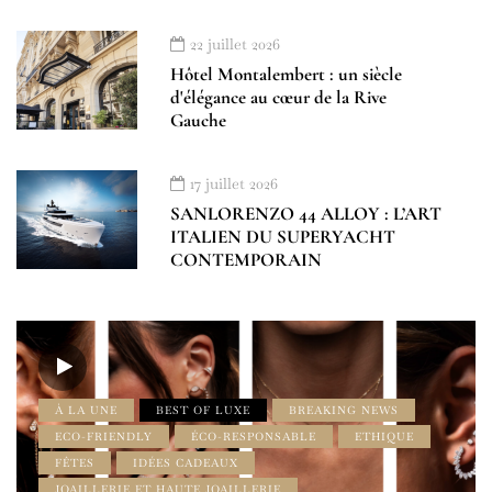
22 juillet 2026
Hôtel Montalembert : un siècle
d'élégance au cœur de la Rive
Gauche
17 juillet 2026
SANLORENZO 44 ALLOY : L’ART
ITALIEN DU SUPERYACHT
CONTEMPORAIN
À LA UNE
BEST OF LUXE
BREAKING NEWS
ECO-FRIENDLY
ÉCO-RESPONSABLE
ETHIQUE
FÊTES
IDÉES CADEAUX
JOAILLERIE ET HAUTE JOAILLERIE