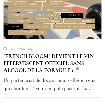
ÉCO-RESPONSABLE
GOURMET
GRAND PRIX DE F1
IDÉES CADEAUX
INNOVATION
INSPIRATION
LIFESTYLE
LOUNGE BAR
LUXURY NEWS
MADE IN FRANCE
NEWS
SANS ALCOOL
SPIRITUEUX & LIQUEURS
VINS ET CHAMPAGNES
4 septembre 2025
"FRENCH BLOOM" DEVIENT LE VIN
EFFERVESCENT OFFICIEL SANS
ALCOOL DE LA FORMULE 1
Un partenariat de dix ans pour celles et ceux
qui abordent l’avenir en pole position La…