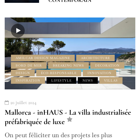
CONTEMPORAIN
AMILCAR DESIGN MAGAZINE
ARCHITECTURE
BORD DE MER
BREAKING NEWS
DECORATION
DESIGN
ÉCO-RESPONSABLE
INNOVATION
INSPIRATION
LIFESTYLE
NEWS
VILLAS
20 juillet 2024
Mallorca - inHAUS - La villa industrialisée
préfabriquée de luxe
On peut féliciter un des projets les plus