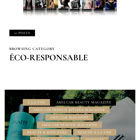
10 POSTS
BROWSING CATEGORY
ÉCO-RESPONSABLE
À LA UNE
AMILCAR BEAUTY MAGAZINE
AMILCAR FRENCH RIVIERA MAGAZINE
AMILCAR MAGAZINE
AMILCAR SEASIDE MAGAZINE
BEAUTÉ & BIEN-ÊTRE
BEAUTÉ À LA UNE
BEAUTY SELECTIONS
COIFFURE