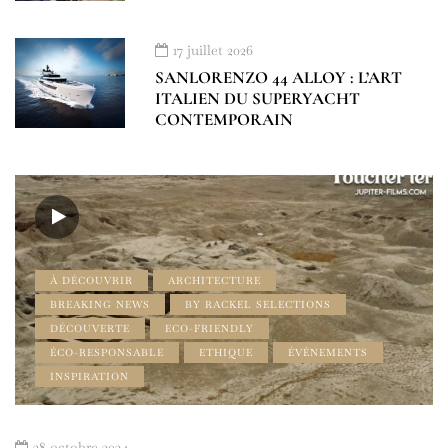
17 juillet 2026
SANLORENZO 44 ALLOY : L’ART
ITALIEN DU SUPERYACHT
CONTEMPORAIN
À DÉCOUVRIR
ARCHITECTURE
BREAKING NEWS
BY RACKEL SELECTIONS
DÉCOUVERTE
ECO-FRIENDLY
ÉCO-RESPONSABLE
ETHIQUE
ÉVÉNEMENTS
INSPIRATION
28 octobre 2024