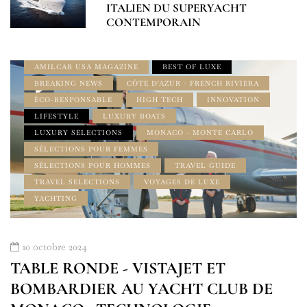
AMILCAR FRENCH RIVIERA MAGAZINE
ITALIEN DU SUPERYACHT
AMILCAR LUXURY SELECTIONS MAGAZINE
CONTEMPORAIN
AMILCAR MEN'S MAGAZINE
AMILCAR TRAVEL MAGAZINE
AMILCAR USA MAGAZINE
BEST OF LUXE
BREAKING NEWS
CÔTE D'AZUR - FRENCH RIVIERA
ÉCO-RESPONSABLE
HIGH TECH
INNOVATION
LIFESTYLE
LUXURY BOATS
LUXURY SELECTIONS
MONACO - MONTE CARLO
SÉLECTIONS POUR FEMMES
SÉLECTIONS POUR HOMMES
TRAVEL GUIDE
TRAVEL SELECTIONS
VOYAGES DE LUXE
YACHTING
10 octobre 2024
TABLE RONDE - VISTAJET ET
BOMBARDIER AU YACHT CLUB DE