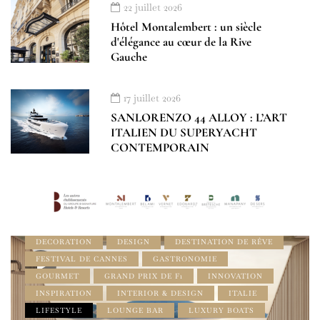
22 juillet 2026
Hôtel Montalembert : un siècle
d'élégance au cœur de la Rive
Gauche
17 juillet 2026
SANLORENZO 44 ALLOY : L’ART
ITALIEN DU SUPERYACHT
CONTEMPORAIN
BEST OF LUXE
BOUTIQUES DE LUXE
BRANDS INSPIRATIONS
CÔTE D'AZUR - FRENCH RIVIERA
CROISIÈRE
DECORATION
DESIGN
DESTINATION DE RÊVE
FESTIVAL DE CANNES
GASTRONOMIE
GOURMET
GRAND PRIX DE F1
INNOVATION
INSPIRATION
INTERIOR & DESIGN
ITALIE
LIFESTYLE
LOUNGE BAR
LUXURY BOATS