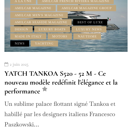
À LA UNE
AMILCAR FRENCH RIVIERA MAGAZINE
AMILCAR MAGAZINE
AMILCAR MAGAZINE GROUP
AMILCAR MEN'S MAGAZINE
AMILCAR SEASIDE MAGAZINE
BEST OF LUXE
DESIGN
LUXURY BOATS
LUXURY NEWS
MADE IN ITALY
MOTORS
NAUTISME
NEWS
YACHTING
2 juin 2025
YATCH TANKOA S520 - 52 M - Ce
nouveau modèle redéfinit l'élégance et la
performance
Un sublime palace flottant signé Tankoa et
habillé par les designers italiens Francesco
Paszkowski…