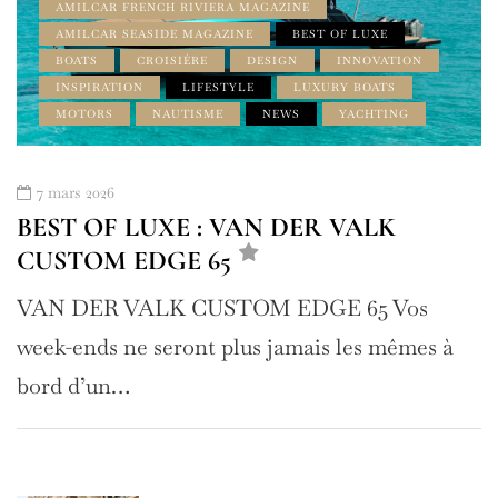
AMILCAR FRENCH RIVIERA MAGAZINE
AMILCAR SEASIDE MAGAZINE
BEST OF LUXE
BOATS
CROISIÈRE
DESIGN
INNOVATION
INSPIRATION
LIFESTYLE
LUXURY BOATS
MOTORS
NAUTISME
NEWS
YACHTING
7 mars 2026
BEST OF LUXE : VAN DER VALK
CUSTOM EDGE 65
VAN DER VALK CUSTOM EDGE 65 Vos
week-ends ne seront plus jamais les mêmes à
bord d’un…