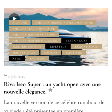
À LA UNE
AMILCAR FRENCH RIVIERA MAGAZINE
AMILCAR ITALIA MAGAZINE
AMILCAR MAGAZINE GROUP
AMILCAR SEASIDE MAGAZINE
BEST OF LUXE
ELECTRIC MOTORS
LIFESTYLE
LUXURY BOATS
MADE IN ITALY
MOTORS
NAUTISME
NEWS
YACHTING
11 juin 2025
Riva Iseo Super : un yacht open avec une
nouvelle élégance.
La nouvelle version de ce célèbre runabout de
27 pieds a été présentée en première