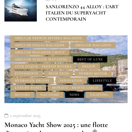
SANLORENZO 44 ALLOY : L’ART
ITALIEN DU SUPERYACHT
CONTEMPORAIN
À LA UNE
ADDRESS BOOK FRENCH RIVIERA
ALPES MARITIMES
AMILCAR DESIGN MAGAZINE
AMILCAR FRENCH RIVIERA MAGAZINE
AMILCAR ITALIA MAGAZINE
AMILCAR MAGAZINE
AMILCAR MAGAZINE GROUP
AMILCAR SEASIDE MAGAZINE
BEST OF LUXE
CÔTE D'AZUR - FRENCH RIVIERA
DESIGN
ÉVÉNEMENTS
HIGH TECH
HYBRID MOTOR
HYDROGEN ENGINE
INNOVATION
LIFESTYLE
LUXURY BOATS
MONACO - MONTE CARLO
MOTORS
NAUTISME
NEWS
YACHTING
2 septembre 2025
Monaco Yacht Show 2025 : une flotte