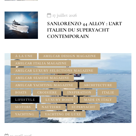
17 juillet 2026
SANLORENZO 44 ALLOY : L’ART
ITALIEN DU SUPERYACHT
CONTEMPORAIN
À LA UNE
AMILCAR DESIGN MAGAZINE
AMILCAR ITALIA MAGAZINE
AMILCAR LUXURY SELECTIONS MAGAZINE
AMILCAR SEASIDE MAGAZINE
AMILCAR YACHTING MAGAZINE
ARCHITECTURE
BOATS
CROISIÈRE
INSPIRATION
ITALIE
LIFESTYLE
LUXURY BOATS
MADE IN ITALY
MOTORS
NAUTISME
SUPERYACHT
YACHTING
YACHTING DE LUXE
10 avril 2026