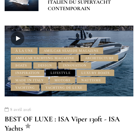
ITALIEN DU SUPERYACHT
CONTEMPORAIN
À LA UNE
AMILCAR SEASIDE MAGAZINE
AMILCAR YACHTING MAGAZINE
ARCHITECTURE
BOATS
DESIGN
INNOVATION
INSPIRATION
LIFESTYLE
LUXURY BOATS
MADE IN ITALY
MOTORS
NAUTISME
YACHTING
YACHTING DE LUXE
8 avril 2026
BEST OF LUXE : ISA Viper 130ft - ISA
Yachts