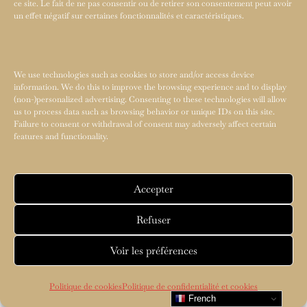
ce site. Le fait de ne pas consentir ou de retirer son consentement peut avoir
un effet négatif sur certaines fonctionnalités et caractéristiques.
We use technologies such as cookies to store and/or access device
information. We do this to improve the browsing experience and to display
(non-)personalized advertising. Consenting to these technologies will allow
us to process data such as browsing behavior or unique IDs on this site.
Failure to consent or withdrawal of consent may adversely affect certain
features and functionality.
Accepter
Refuser
Voir les préférences
Politique de cookies
Politique de confidentialité et cookies
French