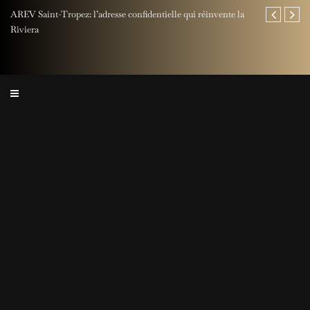
AREV Saint-Tropez: l’adresse confidentielle qui réinvente la
Fête des Pères
Riviera
Rocher