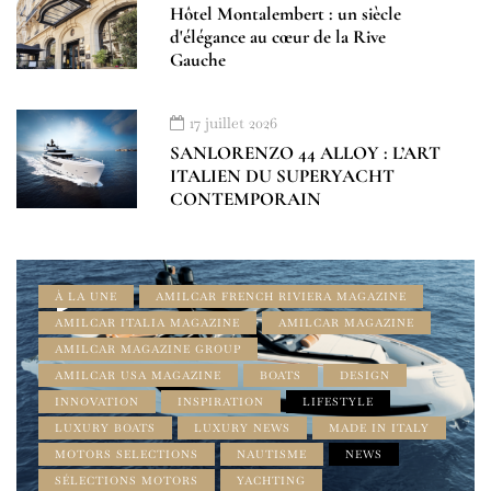
Hôtel Montalembert : un siècle
d'élégance au cœur de la Rive
Gauche
17 juillet 2026
SANLORENZO 44 ALLOY : L’ART
ITALIEN DU SUPERYACHT
CONTEMPORAIN
À LA UNE
AMILCAR FRENCH RIVIERA MAGAZINE
AMILCAR ITALIA MAGAZINE
AMILCAR MAGAZINE
AMILCAR MAGAZINE GROUP
AMILCAR USA MAGAZINE
BOATS
DESIGN
INNOVATION
INSPIRATION
LIFESTYLE
LUXURY BOATS
LUXURY NEWS
MADE IN ITALY
MOTORS SELECTIONS
NAUTISME
NEWS
SÉLECTIONS MOTORS
YACHTING