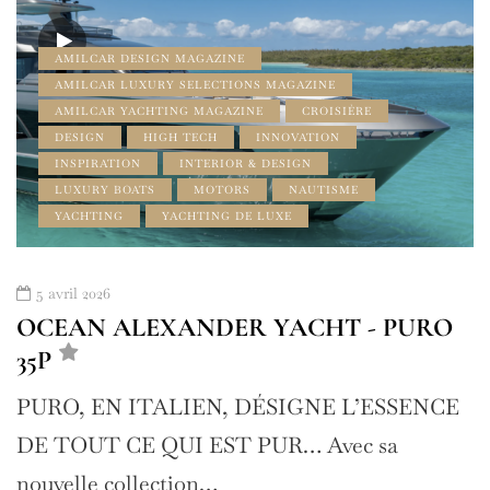
AMILCAR DESIGN MAGAZINE
AMILCAR LUXURY SELECTIONS MAGAZINE
AMILCAR YACHTING MAGAZINE
CROISIÈRE
DESIGN
HIGH TECH
INNOVATION
INSPIRATION
INTERIOR & DESIGN
LUXURY BOATS
MOTORS
NAUTISME
YACHTING
YACHTING DE LUXE
5 avril 2026
OCEAN ALEXANDER YACHT - PURO
35P
PURO, EN ITALIEN, DÉSIGNE L’ESSENCE
DE TOUT CE QUI EST PUR… Avec sa
nouvelle collection…