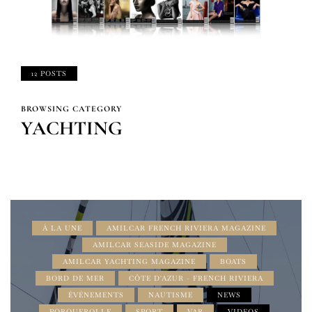
12 POSTS
BROWSING CATEGORY
YACHTING
À LA UNE
AMILCAR FRENCH RIVIERA MAGAZINE
AMILCAR SEASIDE MAGAZINE
AMILCAR YACHTING MAGAZINE
BOATS
BORD DE MER
CÔTE D'AZUR - FRENCH RIVIERA
ÉVÉNEMENTS
NAUTISME
NEWS
PORQUEROLLE
SPORT
VAR
VIDEOS