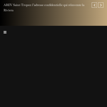
AREV Saint-Tropez: l’adresse confidentielle qui réinvente la
Fête des Pères
Riviera
Rocher