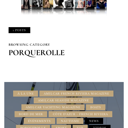
1 POSTS
BROWSING CATEGORY
PORQUEROLLE
À LA UNE
AMILCAR FRENCH RIVIERA MAGAZINE
AMILCAR SEASIDE MAGAZINE
AMILCAR YACHTING MAGAZINE
BOATS
BORD DE MER
CÔTE D'AZUR - FRENCH RIVIERA
ÉVÉNEMENTS
NAUTISME
NEWS
PORQUEROLLE
SPORT
VAR
VIDEOS