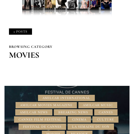
2 POSTS
BROWSING CATEGORY
MOVIES
AMILCAR INTERNATIONAL
AMILCAR MOVIES MAGAZINE
AMILCAR MUSIC
AMILCAR NEWS
BREAKING NEWS
CANNES
CANNES FILM FESTIVAL
CINEMA
CULTURE
FESTIVAL DE CANNES
LA SEMAINE DU SON
MOVIES
MUSIQUE