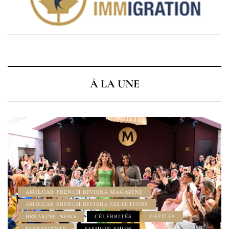
À LA UNE
À LA UNE
AMILCAR CHRONOS MAGAZINE
AMILCAR MAGAZINE
AMILCAR MAGAZINE GROUP
AMILCAR WATCHES MAGAZINE
CINEMA
ÉVÉNEMENTS
HAMILTON
HOMME
HORLOGERIE & MONTRES LUXE
INSPIRATION
LIFESTYLE
LUXURY WATCHES
MADE IN USA