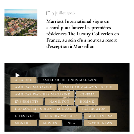
9 juillet 2026
Marriott International signe un
accord pour lancer les premières
résidences The Luxury Collection en
France, au sein d'un nouveau resort
d'exception à Marseillan
À LA UNE
AMILCAR CHRONOS MAGAZINE
AMILCAR MAGAZINE
AMILCAR MAGAZINE GROUP
AMILCAR WATCHES MAGAZINE
CINEMA
ÉVÉNEMENTS
HAMILTON
HOMME
HORLOGERIE & MONTRES LUXE
INSPIRATION
LIFESTYLE
LUXURY WATCHES
MADE IN USA
MONTRES
MOVIES
NEWS
WATCH NEWS