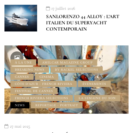
17 juillet 2026
SANLORENZO 44 ALLOY : L’ART
ITALIEN DU SUPERYACHT
CONTEMPORAIN
À LA UNE
AMILCAR MAGAZINE GROUP
BREAKING NEWS
BY RACKEL SELECTIONS
CANNES
CINEMA
CÔTE D'AZUR - FRENCH RIVIERA
ÉVÉNEMENTS
FESTIVAL DE CANNES
FRENCH RIVIERA SELECTIONS
LA SEMAINE DU SON
NEWS
REPORTAGE - PORTRAIT
27 mai 2025