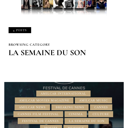
4 POSTS
BROWSING CATEGORY
LA SEMAINE DU SON
AMILCAR INTERNATIONAL
AMILCAR MOVIES MAGAZINE
AMILCAR MUSIC
AMILCAR NEWS
BREAKING NEWS
CANNES
CANNES FILM FESTIVAL
CINEMA
CULTURE
FESTIVAL DE CANNES
LA SEMAINE DU SON
MOVIES
MUSIQUE