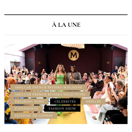
À LA UNE
À LA UNE
AMILCAR CHRONOS MAGAZINE
AMILCAR MAGAZINE
AMILCAR MAGAZINE GROUP
AMILCAR WATCHES MAGAZINE
CINEMA
ÉVÉNEMENTS
HAMILTON
HOMME
HORLOGERIE & MONTRES LUXE
INSPIRATION
LIFESTYLE
LUXURY WATCHES
MADE IN USA
MONTRES
MOVIES
NEWS
WATCH NEWS