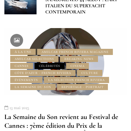
ITALIEN DU SUPERYACHT
CONTEMPORAIN
À LA UNE
AMILCAR FRENCH RIVIERA MAGAZINE
AMILCAR SELECTIONS
BREAKING NEWS
CANNES
CÉLÉBRITÉS
CINEMA
CÔTE D'AZUR - FRENCH RIVIERA
CULTURE
ÉVÉNEMENTS
LA SÉLECTION FRENCH RIVIERA
LA SEMAINE DU SON
REPORTAGE - PORTRAIT
13 mai 2025
La Semaine du Son revient au Festival de
Cannes : 7ème édition du Prix de la