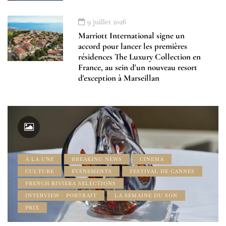
9 juillet 2026
Marriott International signe un
accord pour lancer les premières
résidences The Luxury Collection en
France, au sein d'un nouveau resort
d'exception à Marseillan
À LA UNE
BREAKING NEWS
CINEMA
CULTURE
ÉVÉNEMENTS
FESTIVAL DE CANNES
FRENCH RIVIERA SELECTIONS
INTERVIEW - PORTRAIT
LA SEMAINE DU SON
PRIX