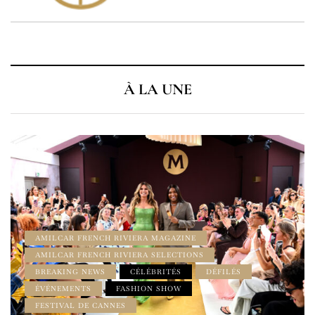
À LA UNE
À LA UNE
AMILCAR CHRONOS MAGAZINE
AMILCAR MAGAZINE
AMILCAR MAGAZINE GROUP
AMILCAR WATCHES MAGAZINE
CINEMA
ÉVÉNEMENTS
HAMILTON
HOMME
HORLOGERIE & MONTRES LUXE
INSPIRATION
LIFESTYLE
LUXURY WATCHES
MADE IN USA
MONTRES
MOVIES
NEWS
WATCH NEWS