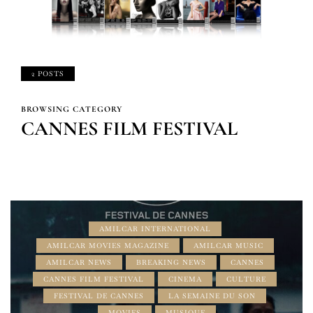
2 POSTS
BROWSING CATEGORY
CANNES FILM FESTIVAL
AMILCAR INTERNATIONAL
AMILCAR MOVIES MAGAZINE
AMILCAR MUSIC
AMILCAR NEWS
BREAKING NEWS
CANNES
CANNES FILM FESTIVAL
CINEMA
CULTURE
FESTIVAL DE CANNES
LA SEMAINE DU SON
MOVIES
MUSIQUE