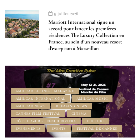
9 juillet 2026
Marriott International signe un
accord pour lancer les premières
résidences The Luxury Collection en
France, au sein d'un nouveau resort
d'exception à Marseillan
AMILCAR BUSINESS MAGAZINE
AMILCAR INTERNATIONAL
AMILCAR MUSIC
AMILCAR NEWS
BREAKING NEWS
CANNES FILM FESTIVAL
CINEMA
CÔTE D'AZUR - FRENCH RIVIERA
CULTURE
ÉVÉNEMENTS
EVENTS
FESTIVAL DE CANNES