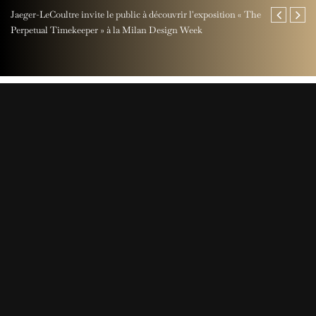
Jaeger-LeCoultre invite le public à découvrir l'exposition « The
Maison Miche
Perpetual Timekeeper » à la Milan Design Week