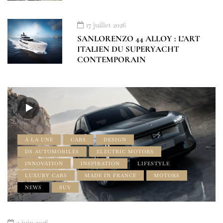
17 juillet 2026
SANLORENZO 44 ALLOY : L’ART
ITALIEN DU SUPERYACHT
CONTEMPORAIN
À LA UNE
CARS
DESIGN
DS AUTOMOBILES
ELECTRIC MOTORS
INNOVATION
INSPIRATION
LIFESTYLE
LUXURY CARS
MADE IN FRANCE
MOTORS
NEWS
SUV
2 juin 2026