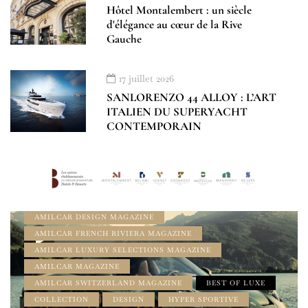
Hôtel Montalembert : un siècle
d'élégance au cœur de la Rive
Gauche
17 juillet 2026
SANLORENZO 44 ALLOY : L’ART
ITALIEN DU SUPERYACHT
CONTEMPORAIN
À LA UNE
AMILCAR COLLECTOR MAGAZINE
AMILCAR DESIGN MAGAZINE
AMILCAR FRENCH RIVIERA MAGAZINE
AMILCAR LUXURY SELECTIONS MAGAZINE
AMILCAR MAGAZINE
AMILCAR SWITZERLAND MAGAZINE
BEST OF LUXE
COLLECTION
DESIGN
HYPER SPORTIVE