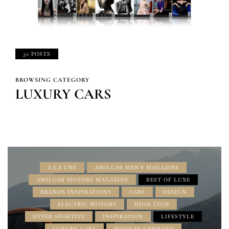
30 POSTS
BROWSING CATEGORY
LUXURY CARS
À LA UNE
AMILCAR MEN'S MAGAZINE
AMILCAR MOTORS MAGAZINE
BEST OF LUXE
BRANDS INSPIRATIONS
CARS
DESIGN
ELECTRIC MOTORS
HIGH TECH
HYPER SPORTIVE
INSPIRATION
LIFESTYLE
LUXURY CARS
MADE IN GERMANY