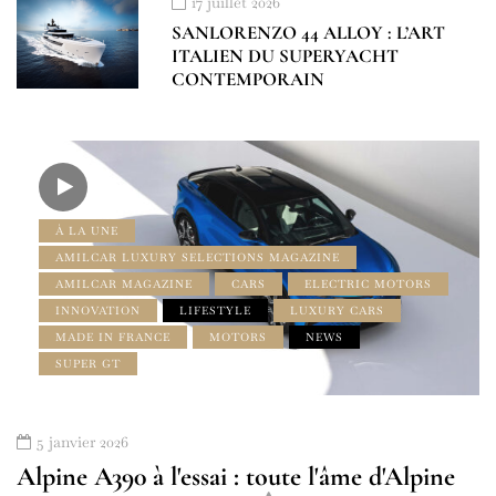
17 juillet 2026
SANLORENZO 44 ALLOY : L’ART
ITALIEN DU SUPERYACHT
CONTEMPORAIN
À LA UNE
AMILCAR LUXURY SELECTIONS MAGAZINE
AMILCAR MAGAZINE
CARS
ELECTRIC MOTORS
INNOVATION
LIFESTYLE
LUXURY CARS
MADE IN FRANCE
MOTORS
NEWS
SUPER GT
5 janvier 2026
Alpine A390 à l'essai : toute l'âme d'Alpine