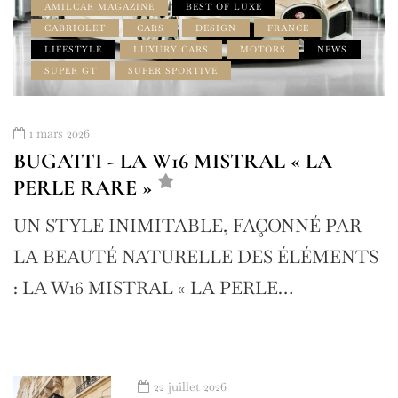
AMILCAR MAGAZINE
BEST OF LUXE
CABRIOLET
CARS
DESIGN
FRANCE
LIFESTYLE
LUXURY CARS
MOTORS
NEWS
SUPER GT
SUPER SPORTIVE
1 mars 2026
BUGATTI - LA W16 MISTRAL « LA
PERLE RARE »
UN STYLE INIMITABLE, FAÇONNÉ PAR
LA BEAUTÉ NATURELLE DES ÉLÉMENTS
: LA W16 MISTRAL « LA PERLE…
22 juillet 2026