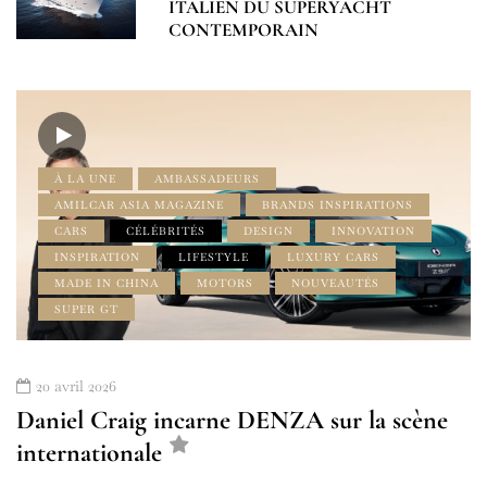
ITALIEN DU SUPERYACHT
CONTEMPORAIN
À LA UNE
AMBASSADEURS
AMILCAR ASIA MAGAZINE
BRANDS INSPIRATIONS
CARS
CÉLÉBRITÉS
DESIGN
INNOVATION
INSPIRATION
LIFESTYLE
LUXURY CARS
MADE IN CHINA
MOTORS
NOUVEAUTÉS
SUPER GT
20 avril 2026
Daniel Craig incarne DENZA sur la scène
internationale