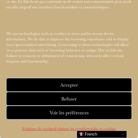
ce site. Le fait de ne pas consentir ou de retirer son consentement peut avoir
un effet négatif sur certaines fonctionnalités et caractéristiques.
We use technologies such as cookies to store and/or access device
information. We do this to improve the browsing experience and to display
(non-)personalized advertising. Consenting to these technologies will allow
us to process data such as browsing behavior or unique IDs on this site.
Failure to consent or withdrawal of consent may adversely affect certain
features and functionality.
Accepter
Refuser
Voir les préférences
Politique de cookies
Politique de confidentialité et cookies
French