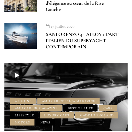
d'élégance au cœur de la Rive
Gauche
17 juillet 2026
SANLORENZO 44 ALLOY : L’ART
ITALIEN DU SUPERYACHT
CONTEMPORAIN
À LA UNE
AMILCAR CORSICA MAGAZINE
AMILCAR UK MAGAZINE
BEST OF LUXE
CARS
LIFESTYLE
LUXURY CARS
MADE IN ENGLAND
MOTORS
NEWS