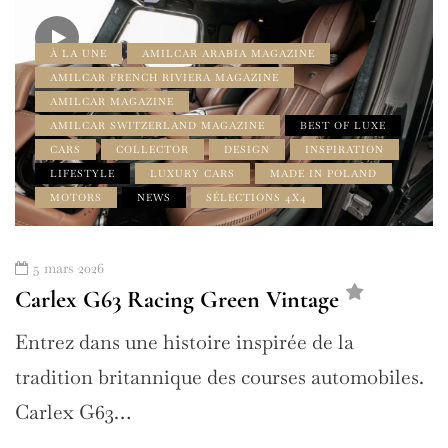
À LA UNE
AMILCAR ARABIA MAGAZINE
AMILCAR FRENCH RIVIERA MAGAZINE
AMILCAR MAGAZINE
AMILCAR SWITZERLAND MAGAZINE
BEST OF LUXE
CARS
COLLECTOR
DESIGN
INSPIRATION
LIFESTYLE
LUXURY CARS
MADE IN POLAND
MOTORS
NEWS
SÉLECTIONS 4X4
5 mars 2026
Carlex G63 Racing Green Vintage
Entrez dans une histoire inspirée de la
tradition britannique des courses automobiles.
Carlex G63…