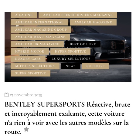
À LA UNE
AMILCAR FRENCH RIVIERA MAGAZINE
AMILCAR INTERNATIONAL
AMILCAR MAGAZINE
AMILCAR MAGAZINE GROUP
AMILCAR MEN'S MAGAZINE
AMILCAR UK MAGAZINE
BEST OF LUXE
HYBRID MOTOR
HYPER SPORTIVE
LUXURY CARS
LUXURY SELECTIONS
MOTORS SELECTIONS
NEWS
SUPER GT
SUPER SPORTIVE
17 novembre 2025
BENTLEY SUPERSPORTS Réactive, brute
et incroyablement exaltante, cette voiture
n'a rien à voir avec les autres modèles sur la
route.