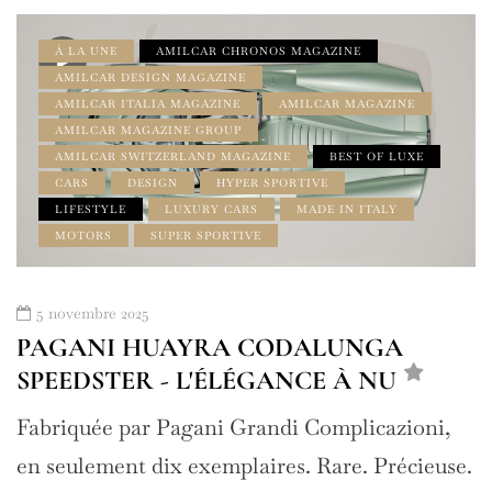
À LA UNE
AMILCAR CHRONOS MAGAZINE
AMILCAR DESIGN MAGAZINE
AMILCAR ITALIA MAGAZINE
AMILCAR MAGAZINE
AMILCAR MAGAZINE GROUP
AMILCAR SWITZERLAND MAGAZINE
BEST OF LUXE
CARS
DESIGN
HYPER SPORTIVE
LIFESTYLE
LUXURY CARS
MADE IN ITALY
MOTORS
SUPER SPORTIVE
5 novembre 2025
PAGANI HUAYRA CODALUNGA
SPEEDSTER - L'ÉLÉGANCE À NU
Fabriquée par Pagani Grandi Complicazioni,
en seulement dix exemplaires. Rare. Précieuse.