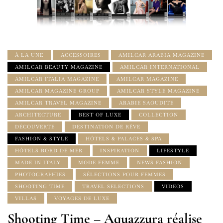
À LA UNE
ACCESSOIRES
AMILCAR ARABIA MAGAZINE
AMILCAR BEAUTY MAGAZINE
AMILCAR INTERNATIONAL
AMILCAR ITALIA MAGAZINE
AMILCAR MAGAZINE
AMILCAR MAGAZINE GROUP
AMILCAR STYLE MAGAZINE
AMILCAR TRAVEL MAGAZINE
ARABIE SAOUDITE
ARCHITECTURE
BEST OF LUXE
COLLECTION
DÉCOUVERTE
DESTINATION DE RÊVE
FASHION & STYLE
HÔTELS & PALACES & SPA
HÔTELS BORD DE MER
INSPIRATION
LIFESTYLE
MADE IN ITALY
MODE FEMME
NEWS FASHION
PHOTOGRAPHIES
SÉLECTIONS POUR FEMMES
SHOOTING TIME
TRAVEL SELECTIONS
VIDEOS
VILLAS
VOYAGES DE LUXE
Shooting Time – Aquazzura réalise