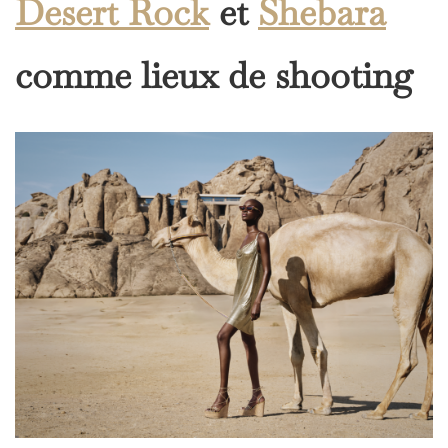
Desert Rock
et
Shebara
comme lieux de shooting