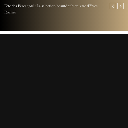
Fête des Pères 2026 : La sélection beauté et bien-être d’Yves
Jaeger-LeCoul
Rocher
Perpetual Ti