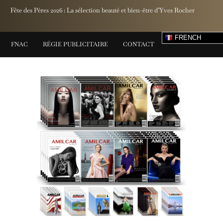
Jaeger-LeCoultre invite le public à découvrir l'exposition « The Perpetual
FRENCH
FNAC
RÉGIE PUBLICITAIRE
CONTACT