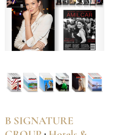
B SIGNATURE
GROUP
:
Hotels &