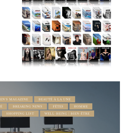
EN'S MAGAZINE
BEAUTÉ À LA UNE
TÉ
BREAKING NEWS
FÊTES
HOMME
SHOPPING LIST
WELL-BEING | BIEN-ÊTRE