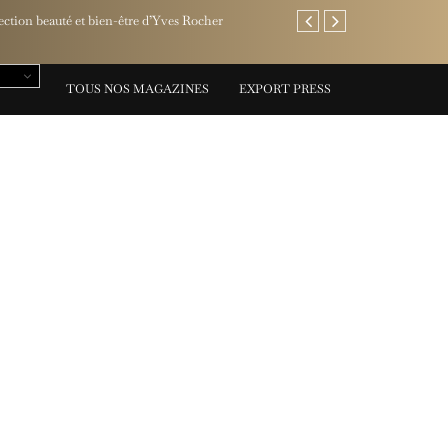
Jaeger-LeCoultre invite l
TOUS NOS MAGAZINES
EXPORT PRESS