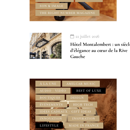
SON & IMAGE
THE RIGHT NUMBER MAGAZINE
22 juillet 2026
Hôtel Montalembert : un siècl
d'élégance au cœur de la Rive
Gauche
À LA UNE
AMILCAR MUSIC
AUDIO - VIDÉO
BEST OF LUXE
BOUTIQUES
DESIGN
ÉVÉNEMENTS
HIGH TECH
IDÉES CADEAUX - GIFT IDEAS
INNOVATION
INSPIRATION
LIFESTYLE
MADE IN FRANCE