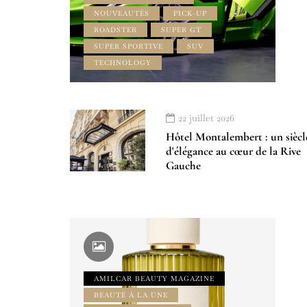
NOUVEAUTÉS
PICK-UP
ROADSTER
SUPER GT
SUPER SPORTIVE
SUV
TECHNOLOGY
22 juillet 2026
Hôtel Montalembert : un siècl
d'élégance au cœur de la Rive
Gauche
AMILCAR BEAUTY MAGAZINE
BEAUTÉ À LA UNE