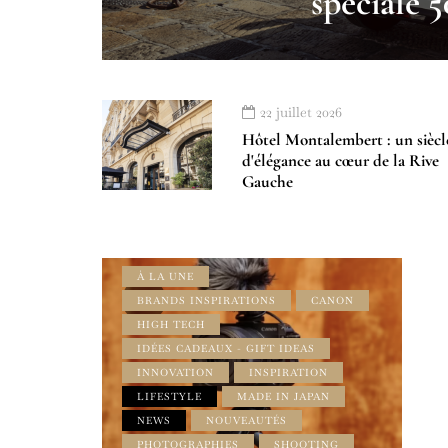
spéciale 
22 juillet 2026
Hôtel Montalembert : un siècl
d'élégance au cœur de la Rive
Gauche
À LA UNE
BRANDS INSPIRATIONS
CANON
HIGH TECH
IDÉES CADEAUX - GIFT IDEAS
INNOVATION
INSPIRATION
LIFESTYLE
MADE IN JAPAN
NEWS
NOUVEAUTÉS
PHOTOGRAPHIES
SHOOTING