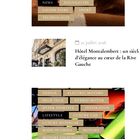
NEWS
NOUVEAUTÉS
SAVOIR-FAIRE
SPORT
TECHNOLOGIE
22 juillet 2026
Hôtel Montalembert : un siècl
d'élégance au cœur de la Rive
Gauche
4X4
À LA UNE
AMILCAR ASIA MAGAZINE
BYD
CABRIOLET
CARS
DENZA
DESIGN
ELECTRIC MOTORS
HIGH TECH
HYBRID MOTOR
HYPER SPORTIVE
INSPIRATION
LIFESTYLE
LUXURY CAR
LUXURY HYPERCAR
MADE IN CHINA
MOTORS
MOTORS SELECTIONS