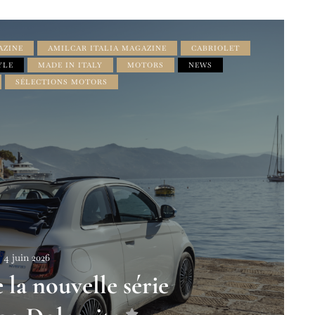
AZINE
AMILCAR ITALIA MAGAZINE
CABRIOLET
YLE
MADE IN ITALY
MOTORS
NEWS
SÉLECTIONS MOTORS
4 juin 2026
 la nouvelle série