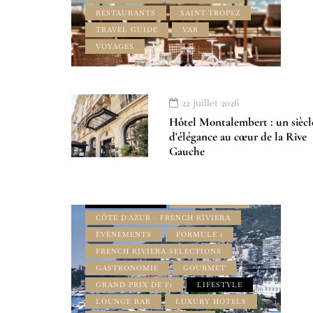
RESTAURANTS
SAINT-TROPEZ
TRAVEL GUIDE
VAR
VOYAGES
À LA UNE
22 juillet 2026
ADDRESS BOOK AMILCAR MAGAZINE
Hôtel Montalembert : un siècl
GROUP
d'élégance au cœur de la Rive
AMILCAR FRENCH RIVIERA
Gauche
MAGAZINE
AMILCAR LUXURY SELECTIONS
MAGAZINE
BEST OF LUXE
BORD DE MER
CÔTE D'AZUR - FRENCH RIVIERA
ÉVÉNEMENTS
FORMULE 1
FRENCH RIVIERA SELECTIONS
GASTRONOMIE
GOURMET
GRAND PRIX DE F1
LIFESTYLE
LOUNGE BAR
LUXURY HOTELS