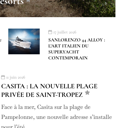
esorts
17 juillet 2026
e
SANLORENZO 44 ALLOY :
L’ART ITALIEN DU
SUPERYACHT
CONTEMPORAIN
11 juin 2026
CASITA : LA NOUVELLE PLAGE
PRIVÉE DE SAINT-TROPEZ
Face à la mer, Casita sur la plage de
Pampelonne, une nouvelle adresse s’installe
pour l’été…