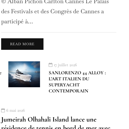
© Alban Pichon Carlton Cannes Le Palais
des Festivals et des Congrès de Cannes a
participé à…
READ MORE
17 juillet 2026
e
SANLORENZO 44 ALLOY :
L’ART ITALIEN DU
SUPERYACHT
CONTEMPORAIN
6 mai 2026
Jumeirah Olhahali Island lance une
résidence de tennis en bord de mer avec