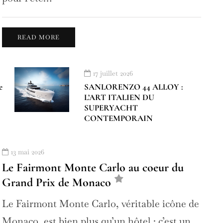
READ MORE
17 juillet 2026
e
SANLORENZO 44 ALLOY :
L’ART ITALIEN DU
SUPERYACHT
CONTEMPORAIN
13 mai 2026
Le Fairmont Monte Carlo au coeur du
Grand Prix de Monaco
Le Fairmont Monte Carlo, véritable icône de
Monaco, est bien plus qu’un hôtel : c’est un…