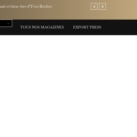
Jaeger-LeCoultre invite l
TOUS NOS MAGAZINES
EXPORT PRESS