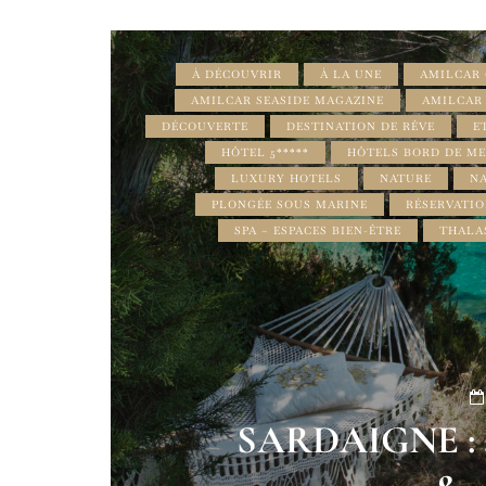
À DÉCOUVRIR
À LA UNE
AMILCAR 
AMILCAR SEASIDE MAGAZINE
AMILCAR
DÉCOUVERTE
DESTINATION DE RÊVE
E
HÔTEL 5*****
HÔTELS BORD DE M
LUXURY HOTELS
NATURE
N
PLONGÉE SOUS MARINE
RÉSERVATI
SPA – ESPACES BIEN-ÊTRE
THALA
SARDAIGNE : av