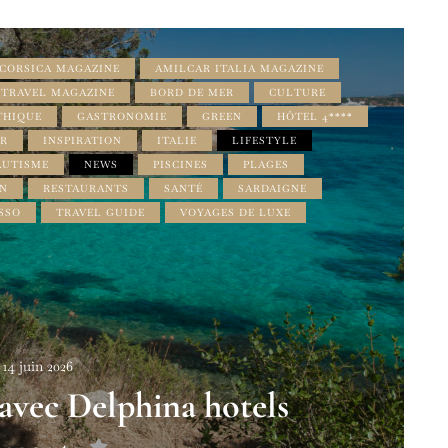
CORSICA MAGAZINE
AMILCAR ITALIA MAGAZINE
 TRAVEL MAGAZINE
BORD DE MER
CULTURE
THIQUE
GASTRONOMIE
GREEN
HÔTEL 4****
ER
INSPIRATION
ITALIE
LIFESTYLE
AUTISME
NEWS
PISCINES
PLAGES
ON
RESTAURANTS
SANTÉ
SARDAIGNE
SSO
TRAVEL GUIDE
VOYAGES DE LUXE
14 juin 2026
ec Delphina hotels