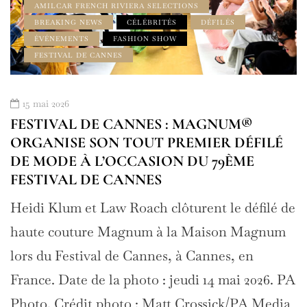
ÉVÉNEMENTS
HAMILTON
HOMME
HORLOGERIE & MONTRES LUXE
INSPIRATION
LIFESTYLE
LUXURY WATCHES
MADE IN USA
MONTRES
MOVIES
NEWS
WATCH NEWS
15 mai 2026
HAMILTON À L'AFFICHE DU NOUVEAU
É
THRILLER SCIENTIFIQUE DE STEVEN
SPIELBERG
Deux montres, deux visions du temps Le temps
 de
n’est jamais un simple détail dans un film de
m
Steven Spielberg. Dans Disclosure Day, son
nouveau thriller scientifique produit par
 PA
Universal Pictures et Amblin Entertainment, il
ia