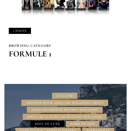
1 POSTS
BROWSING CATEGORY
FORMULE 1
À LA UNE
ADDRESS BOOK AMILCAR MAGAZINE GROUP
AMILCAR FRENCH RIVIERA MAGAZINE
AMILCAR LUXURY SELECTIONS MAGAZINE
BEST OF LUXE
BORD DE MER
CÔTE D'AZUR - FRENCH RIVIERA
ÉVÉNEMENTS