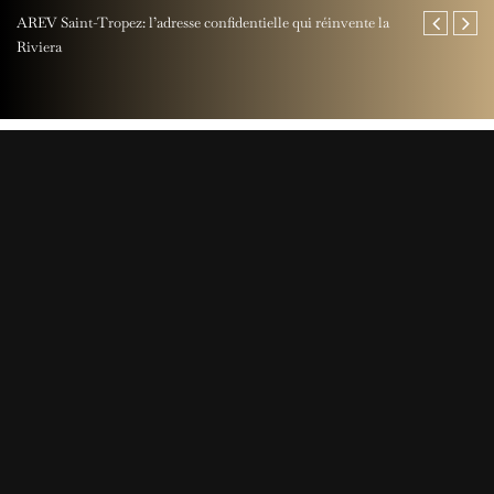
AREV Saint-Tropez: l’adresse confidentielle qui réinvente la
Fête des Pères
Riviera
Rocher