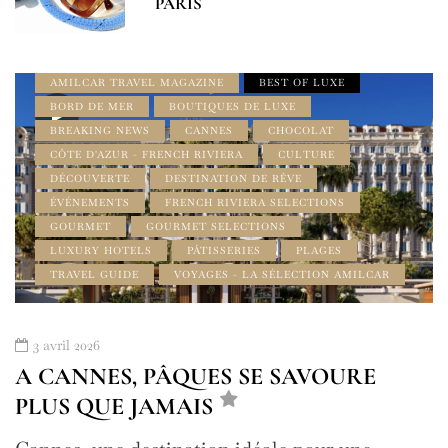
PARIS
ADDRESS BOOK FRENCH RIVIERA
ALPES MARITIMES
AMILCAR FRENCH RIVIERA MAGAZINE
AMILCAR TRAVEL MAGAZINE
BEST OF LUXE
BORD DE MER
BOUTIQUES DE LUXE
BREAKING NEWS
CANNES
CHOCOLAT
CÔTE D'AZUR - FRENCH RIVIERA
CULTURE
DÉCOUVERTE
DESTINATION DE RÊVE
ÉVÉNEMENTS
FRENCH RIVIERA SELECTIONS
GOURMET
GOURMET SELECTIONS
LUXURY HOTELS
PÂTISSERIES
PLAGES
TRAVEL GUIDE
VOYAGES - LA SÉLECTION AMILCAR
3 avril 2026
A CANNES, PÂQUES SE SAVOURE
PLUS QUE JAMAIS