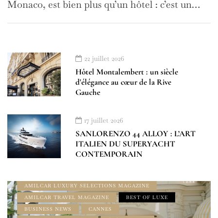
Monaco, est bien plus qu’un hôtel : c’est un…
22 juillet 2026
Hôtel Montalembert : un siècle
d'élégance au cœur de la Rive
Gauche
À LA UNE
17 juillet 2026
ADDRESS BOOK AMILCAR MAGAZINE GROUP
SANLORENZO 44 ALLOY : L’ART
ADDRESS BOOK FRENCH RIVIERA
ITALIEN DU SUPERYACHT
ALPES MARITIMES
CONTEMPORAIN
AMILCAR FRENCH RIVIERA MAGAZINE
AMILCAR FRENCH RIVIERA SELECTIONS
AMILCAR LUXURY SELECTIONS MAGAZINE
AMILCAR TRAVEL MAGAZINE
BEST OF LUXE
BUSINESS NEWS
CANNES