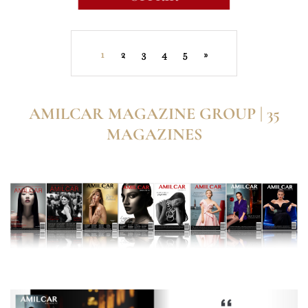
1
2
3
4
5
»
AMILCAR MAGAZINE GROUP | 35
MAGAZINES