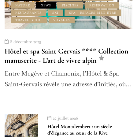
NATURE
NEWS
PISCINES
RÉSERVATION
RESTAURANTS
SKI
SPA – ESPACES BIEN-ÊTRE
TRAVEL GUIDE
VOYAGES
8 décembre 2025
Hôtel et spa Saint Gervais **** Collection
manuscrite - L’art de vivre alpin
Entre Megève et Chamonix, l’Hôtel & Spa
Saint-Gervais révèle une adresse d’initiés, où…
22 juillet 2026
Hôtel Montalembert : un siècle
d'élégance au cœur de la Rive