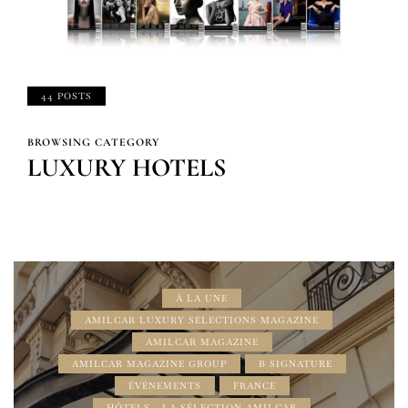
44 POSTS
BROWSING CATEGORY
LUXURY HOTELS
À LA UNE
AMILCAR LUXURY SELECTIONS MAGAZINE
AMILCAR MAGAZINE
AMILCAR MAGAZINE GROUP
B SIGNATURE
ÉVÉNEMENTS
FRANCE
HÔTELS - LA SÉLECTION AMILCAR