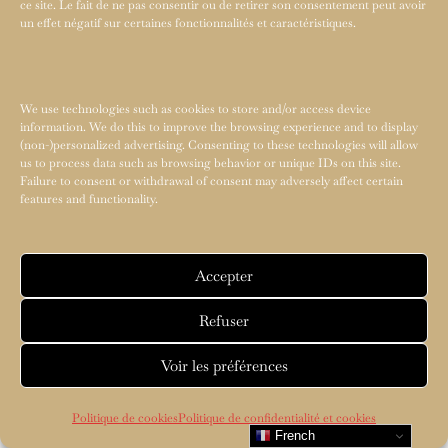
ce site. Le fait de ne pas consentir ou de retirer son consentement peut avoir
un effet négatif sur certaines fonctionnalités et caractéristiques.
We use technologies such as cookies to store and/or access device
information. We do this to improve the browsing experience and to display
(non-)personalized advertising. Consenting to these technologies will allow
us to process data such as browsing behavior or unique IDs on this site.
Failure to consent or withdrawal of consent may adversely affect certain
features and functionality.
Accepter
Refuser
Voir les préférences
Politique de cookies
Politique de confidentialité et cookies
French