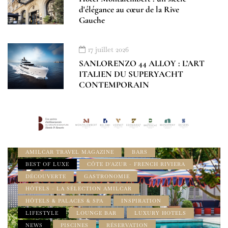
d'élégance au cœur de la Rive
Gauche
17 juillet 2026
SANLORENZO 44 ALLOY : L’ART
ITALIEN DU SUPERYACHT
CONTEMPORAIN
À LA UNE
ADDRESS BOOK FRENCH RIVIERA
AMILCAR FRENCH RIVIERA MAGAZINE
AMILCAR GOURMET MAGAZINE
AMILCAR TRAVEL MAGAZINE
BARS
BEST OF LUXE
CÔTE D'AZUR - FRENCH RIVIERA
DÉCOUVERTE
GASTRONOMIE
HÔTELS - LA SÉLECTION AMILCAR
HÔTELS & PALACES & SPA
INSPIRATION
LIFESTYLE
LOUNGE BAR
LUXURY HOTELS
NEWS
PISCINES
RÉSERVATION