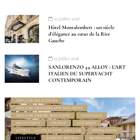
22 juillet 2026
Hôtel Montalembert : un siècle
d'élégance au cœur de la Rive
Gauche
17 juillet 2026
SANLORENZO 44 ALLOY : L’ART
ITALIEN DU SUPERYACHT
À DÉCOUVRIR
ADDRESS BOOK - LE GUIDE AMILCAR
CONTEMPORAIN
AMILCAR LUXURY SELECTIONS MAGAZINE
AMILCAR MAGAZINE
AMILCAR MAGAZINE GROUP
AMILCAR SELECTIONS
AMILCAR SWITZERLAND MAGAZINE
AMILCAR TRAVEL MAGAZINE
COCKTAILS
DÉCOUVERTE
FRANCE
GOURMET
HÔTELS - LA SÉLECTION AMILCAR
INSPIRATION
LIFESTYLE
LUXURY HOTELS
MONTAGNE