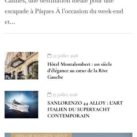
Cannes, une destination idéale pour une
escapade à Pâques À l’occasion du week-end
et…
22 juillet 2026
Hôtel Montalembert : un siècle
d'élégance au cœur de la Rive
Gauche
17 juillet 2026
SANLORENZO 44 ALLOY : L’ART
À DÉCOUVRIR
À LA UNE
ITALIEN DU SUPERYACHT
ADDRESS BOOK AMILCAR MAGAZINE GROUP
CONTEMPORAIN
AMILCAR ARABIA MAGAZINE
AMILCAR INTERNATIONAL
AMILCAR MAGAZINE
AMILCAR MAGAZINE GROUP