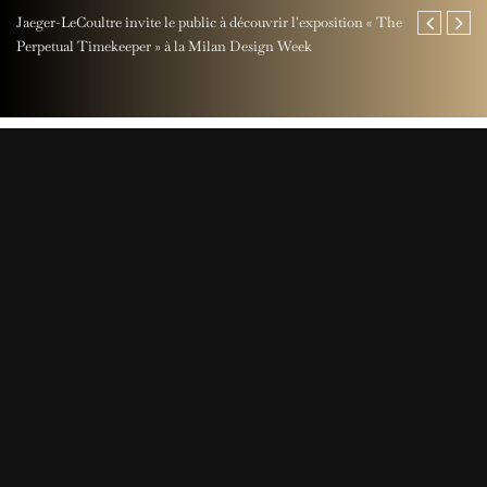
Jaeger-LeCoultre invite le public à découvrir l'exposition « The
Maison Miche
Perpetual Timekeeper » à la Milan Design Week