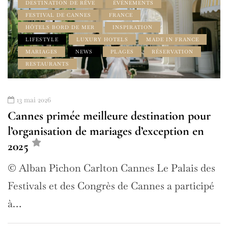
DESTINATION DE RÊVE
ÉVÉNEMENTS
FESTIVAL DE CANNES
FRANCE
HÔTELS BORD DE MER
INSPIRATION
LIFESTYLE
LUXURY HOTELS
MADE IN FRANCE
MARIAGES
NEWS
PLAGES
RÉSERVATION
RESTAURANTS
13 mai 2026
Cannes primée meilleure destination pour
l’organisation de mariages d’exception en
2025
© Alban Pichon Carlton Cannes Le Palais des
Festivals et des Congrès de Cannes a participé
à…