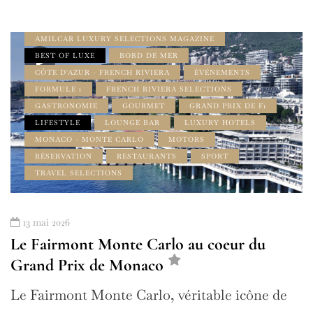
ADDRESS BOOK AMILCAR MAGAZINE GROUP
AMILCAR FRENCH RIVIERA MAGAZINE
AMILCAR LUXURY SELECTIONS MAGAZINE
BEST OF LUXE
BORD DE MER
CÔTE D'AZUR - FRENCH RIVIERA
ÉVÉNEMENTS
FORMULE 1
FRENCH RIVIERA SELECTIONS
GASTRONOMIE
GOURMET
GRAND PRIX DE F1
LIFESTYLE
LOUNGE BAR
LUXURY HOTELS
MONACO - MONTE CARLO
MOTORS
RÉSERVATION
RESTAURANTS
SPORT
TRAVEL SELECTIONS
13 mai 2026
Le Fairmont Monte Carlo au coeur du
Grand Prix de Monaco
Le Fairmont Monte Carlo, véritable icône de