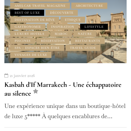
AMILCAR TRAVEL MAGAZINE
ARCHITECTURE
BEST OF LUXE
DÉCOUVERTE
DESTINATION DE RÊVE
ETHIQUE
GASTRONOMIE
INSPIRATION
LIFESTYLE
LUXURY HOTELS
MAROC
NATURE
PISCINES
RÉSERVATION
RESTAURANTS
SPA – ESPACES BIEN-ÊTRE
TRAVEL GUIDE
VOYAGES DE LUXE
21 janvier 2026
Kasbah d'If Marrakech - Une échappatoire
au silence
Une expérience unique dans un boutique-hôtel
de luxe 5***** À quelques encablures de…