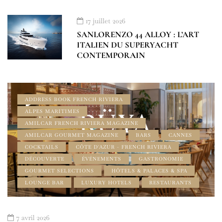
17 juillet 2026
SANLORENZO 44 ALLOY : L’ART
ITALIEN DU SUPERYACHT
CONTEMPORAIN
ADDRESS BOOK FRENCH RIVIERA
ALPES MARITIMES
AMILCAR FRENCH RIVIERA MAGAZINE
AMILCAR GOURMET MAGAZINE
BARS
CANNES
COCKTAILS
CÔTE D'AZUR - FRENCH RIVIERA
DÉCOUVERTE
ÉVÉNEMENTS
GASTRONOMIE
GOURMET SELECTIONS
HÔTELS & PALACES & SPA
LOUNGE BAR
LUXURY HOTELS
RESTAURANTS
7 avril 2026