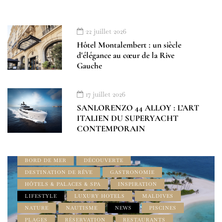
22 juillet 2026
Hôtel Montalembert : un siècle
d'élégance au cœur de la Rive
Gauche
À DÉCOUVRIR
À LA UNE
17 juillet 2026
ADDRESS BOOK AMILCAR MAGAZINE GROUP
SANLORENZO 44 ALLOY : L’ART
AMILCAR INTERNATIONAL
AMILCAR MAGAZINE
ITALIEN DU SUPERYACHT
AMILCAR MAGAZINE GROUP
CONTEMPORAIN
AMILCAR SEASIDE MAGAZINE
AMILCAR TRAVEL MAGAZINE
BEST OF LUXE
BORD DE MER
DÉCOUVERTE
DESTINATION DE RÊVE
GASTRONOMIE
HÔTELS & PALACES & SPA
INSPIRATION
LIFESTYLE
LUXURY HOTELS
MALDIVES
NATURE
NAUTISME
NEWS
PISCINES
PLAGES
RÉSERVATION
RESTAURANTS