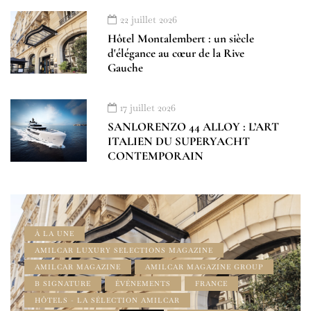
22 juillet 2026
Hôtel Montalembert : un siècle
d'élégance au cœur de la Rive
Gauche
17 juillet 2026
SANLORENZO 44 ALLOY : L’ART
ITALIEN DU SUPERYACHT
CONTEMPORAIN
À LA UNE
AMILCAR LUXURY SELECTIONS MAGAZINE
AMILCAR MAGAZINE
AMILCAR MAGAZINE GROUP
B SIGNATURE
ÉVÉNEMENTS
FRANCE
HÔTELS - LA SÉLECTION AMILCAR