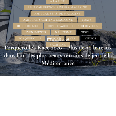
À LA UNE
AMILCAR FRENCH RIVIERA MAGAZINE
AMILCAR SEASIDE MAGAZINE
AMILCAR YACHTING MAGAZINE
BOATS
BORD DE MER
CÔTE D'AZUR - FRENCH RIVIERA
ÉVÉNEMENTS
NAUTISME
NEWS
PORQUEROLLE
SPORT
VAR
VIDEOS
11 mai 2026
YACHTING
Porquerolle's Race 2026 - Plus de 50 bateaux
dans l’un des plus beaux terrains de jeu de la
Méditerranée