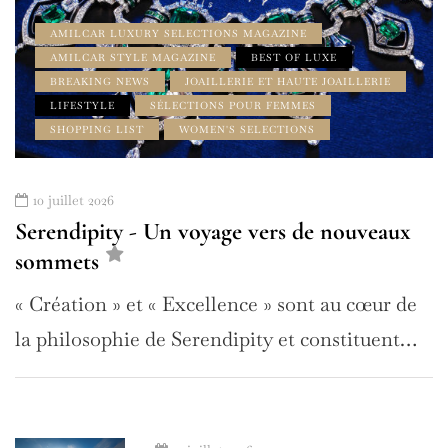
AMILCAR LUXURY SELECTIONS MAGAZINE
AMILCAR STYLE MAGAZINE
BEST OF LUXE
BREAKING NEWS
JOAILLERIE ET HAUTE JOAILLERIE
LIFESTYLE
SÉLECTIONS POUR FEMMES
SHOPPING LIST
WOMEN'S SELECTIONS
10 juillet 2026
Serendipity - Un voyage vers de nouveaux
sommets
« Création » et « Excellence » sont au cœur de
la philosophie de Serendipity et constituent…