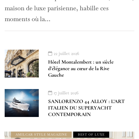
maison de luxe parisienne, habille ces
moments où la…
22 juillet 2026
Hôtel Montalembert : un siècle
d'élégance au cœur de la Rive
Gauche
17 juillet 2026
SANLORENZO 44 ALLOY : L’ART
À LA UNE
AMILCAR INTERNATIONAL
ITALIEN DU SUPERYACHT
AMILCAR ITALIA MAGAZINE
AMILCAR MAGAZINE
CONTEMPORAIN
AMILCAR MAGAZINE GROUP
AMILCAR MEN'S MAGAZINE
AMILCAR STYLE MAGAZINE
BEST OF LUXE