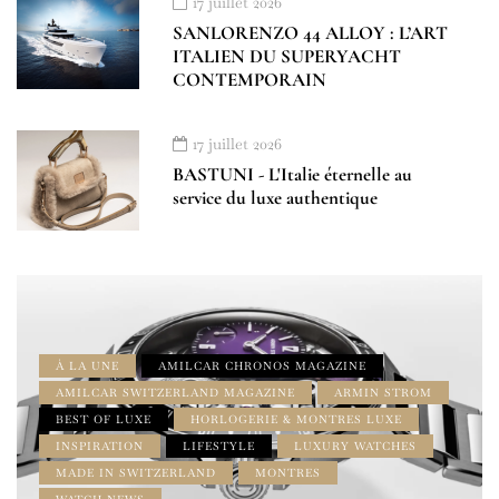
17 juillet 2026
SANLORENZO 44 ALLOY : L’ART
ITALIEN DU SUPERYACHT
CONTEMPORAIN
17 juillet 2026
BASTUNI - L'Italie éternelle au
service du luxe authentique
À LA UNE
AMILCAR CHRONOS MAGAZINE
AMILCAR SWITZERLAND MAGAZINE
ARMIN STROM
BEST OF LUXE
HORLOGERIE & MONTRES LUXE
INSPIRATION
LIFESTYLE
LUXURY WATCHES
MADE IN SWITZERLAND
MONTRES