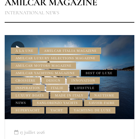
AMILCAR MAGAZINE
INTERNATIONAL NEWS
À LA UNE
AMILCAR ITALIA MAGAZINE
AMILCAR LUXURY SELECTIONS MAGAZINE
AMILCAR MOTORS MAGAZINE
AMILCAR YACHTING MAGAZINE
BEST OF LUXE
CROISIÈRE
DESIGN
INNOVATION
INSPIRATION
ITALIE
LIFESTYLE
LUXURY BOATS
MADE IN ITALY
NAUTISME
NEWS
SANLORENZO YACHTS
SAVOIR-FAIRE
SUPERYACHT
YACHT
YACHTING DE LUXE
17 juillet 2026