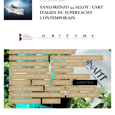
SANLORENZO 44 ALLOY : L’ART
ITALIEN DU SUPERYACHT
CONTEMPORAIN
À LA UNE
AMILCAR BEAUTY MAGAZINE
AMILCAR FRENCH RIVIERA MAGAZINE
AMILCAR MAGAZINE
AMILCAR SEASIDE MAGAZINE
BEAUTÉ & BIEN-ÊTRE
BEAUTÉ À LA UNE
BEAUTY SELECTIONS
COIFFURE
DESTINATION DE RÊVE
ÉCO-RESPONSABLE
ETHIQUE
FEMME
FRANCE
LIFESTYLE
MADE IN FRANCE
NATURE
NEWS FASHION
NOS SÉLECTIONS POUR FEMME
SHOOTING TIME
SHOPPING LIST
TAHITI