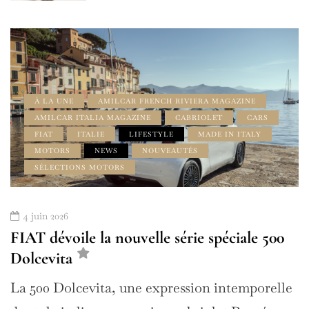
À LA UNE
AMILCAR FRENCH RIVIERA MAGAZINE
AMILCAR ITALIA MAGAZINE
CABRIOLET
CARS
FIAT
ITALIE
LIFESTYLE
MADE IN ITALY
MOTORS
NEWS
NOUVEAUTÉS
SÉLECTIONS MOTORS
4 juin 2026
FIAT dévoile la nouvelle série spéciale 500
Dolcevita
La 500 Dolcevita, une expression intemporelle