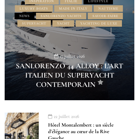
INSPIRATION
ITALIE
LIFESTYLE
LUXURY BOATS
MADE IN ITALY
NAUTISME
NEWS
SANLORENZO YACHTS
SAVOIR-FAIRE
SUPERYACHT
YACHT
YACHTING DE LUXE
17 juillet 2026
SANLORENZO 44 ALLOY : L’ART
ITALIEN DU SUPERYACHT
CONTEMPORAIN
22 juillet 2026
Hôtel Montalembert : un siècle
d'élégance au cœur de la Rive
Gauche