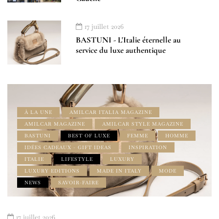
17 juillet 2026
BASTUNI - L'Italie éternelle au
service du luxe authentique
À LA UNE
AMILCAR ITALIA MAGAZINE
AMILCAR MAGAZINE
AMILCAR STYLE MAGAZINE
BASTUNI
BEST OF LUXE
FEMME
HOMME
IDÉES CADEAUX - GIFT IDEAS
INSPIRATION
ITALIE
LIFESTYLE
LUXURY
LUXURY EDITIONS
MADE IN ITALY
MODE
NEWS
SAVOIR-FAIRE
17 juillet 2026