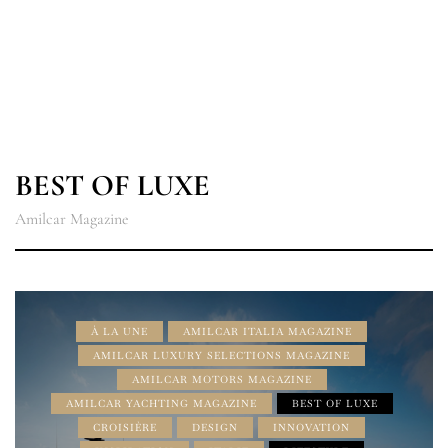
BEST OF LUXE
Amilcar Magazine
À LA UNE
AMILCAR ITALIA MAGAZINE
AMILCAR LUXURY SELECTIONS MAGAZINE
AMILCAR MOTORS MAGAZINE
AMILCAR YACHTING MAGAZINE
BEST OF LUXE
CROISIÈRE
DESIGN
INNOVATION