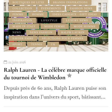
BOUTIQUES DE LUXE
BRANDS INSPIRATIONS
COLLECTION
ÉVÉNEMENTS
FASHION NEWS
FEMME
HOMME
IDÉES CADEAUX - GIFT IDEAS
INSPIRATION
LIFESTYLE
LUXURY NEWS
MADE IN ITALY
MODE FEMME
MODE HOMME
NEWS
NEWS FASHION
RALPH LAUREN
SAVOIR-FAIRE
SÉLECTIONS POUR FEMMES
SPORT
TENNIS
UK
22 juin 2026
Ralph Lauren - La célèbre marque officielle
du tournoi de Wimbledon
Depuis près de 60 ans, Ralph Lauren puise son
inspiration dans l’univers du sport, bâtissant…