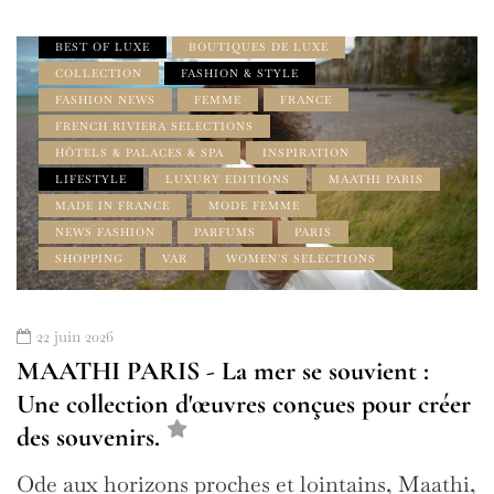
À LA UNE
ACCESSOIRES
AMILCAR MAGAZINE
BEST OF LUXE
BOUTIQUES DE LUXE
COLLECTION
FASHION & STYLE
FASHION NEWS
FEMME
FRANCE
FRENCH RIVIERA SELECTIONS
HÔTELS & PALACES & SPA
INSPIRATION
LIFESTYLE
LUXURY EDITIONS
MAATHI PARIS
MADE IN FRANCE
MODE FEMME
NEWS FASHION
PARFUMS
PARIS
SHOPPING
VAR
WOMEN'S SELECTIONS
22 juin 2026
MAATHI PARIS - La mer se souvient :
Une collection d'œuvres conçues pour créer
des souvenirs.
Ode aux horizons proches et lointains, Maathi,