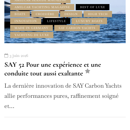
AMILCAR SEASIDE MAGAZINE
AMILCAR YACHTING MAGAZINE
BEST OF LUXE
BOATS
CROISIÈRE
DESIGN
HIGH TECH
INNOVATION
LIFESTYLE
LUXURY BOATS
MADE IN GERMANY
SAY CARBON YACHTS
YACHTING DE LUXE
3 juin 2026
SAY 52 Pour une expérience et une
conduite tout aussi exaltante
La dernière innovation de SAY Carbon Yachts
allie performances pures, raffinement soigné
et…