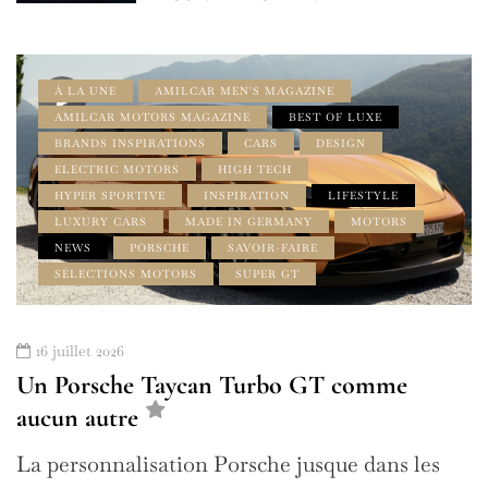
À LA UNE
AMILCAR MEN'S MAGAZINE
AMILCAR MOTORS MAGAZINE
BEST OF LUXE
BRANDS INSPIRATIONS
CARS
DESIGN
ELECTRIC MOTORS
HIGH TECH
HYPER SPORTIVE
INSPIRATION
LIFESTYLE
LUXURY CARS
MADE IN GERMANY
MOTORS
NEWS
PORSCHE
SAVOIR-FAIRE
SÉLECTIONS MOTORS
SUPER GT
16 juillet 2026
Un Porsche Taycan Turbo GT comme
aucun autre
La personnalisation Porsche jusque dans les