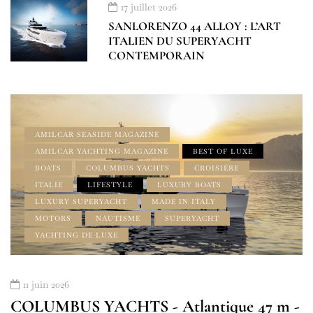
17 juillet 2026
SANLORENZO 44 ALLOY : L’ART
ITALIEN DU SUPERYACHT
CONTEMPORAIN
AMILCAR SEASIDE MAGAZINE
AMILCAR YACHTING MAGAZINE
BEST OF LUXE
BOATS
COLUMBUS YACHTS
CROISIÈRE
ITALIE
LIFESTYLE
LUXURY BOATS
LUXURY SUPERYACHT
MADE IN ITALY
MOTORS
NAUTISME
SUPERYACHT
YACHTING DE LUXE
11 juin 2026
COLUMBUS YACHTS - Atlantique 47 m -