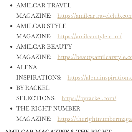
AMILCAR TRAVEL
MAGAZINE:
https://amilcartravelclub.co
AMILCAR STYLE
MAGAZINE:
https://amilcarstyle.com/
AMILCAR BEAUTY
MAGAZINE:
https://beauty.amilcarstyle.
ALENA
INSPIRATIONS:
https://alenainspirations
BY RACKEL
SELECTIONS:
https://byrackel.com/
THE RIGHT NUMBER
MAGAZINE:
https://therightnumbermag