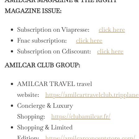
AMILCAR MAGAZINE & THE RIGHT
MAGAZINE ISSUE:
Subscription on Viapresse:
click here
Fnac subscription:
click here
Subscription on Cdiscount:
click here
AMILCAR CLUB GROUP:
AMILCAR TRAVEL travel
website:
https://amilcartravelclub.tripplan
Concierge & Luxury
Shopping:
https://clubamilcar.fr/
Shopping & Limited
Edition:
https://amilcarconceptstore.com/