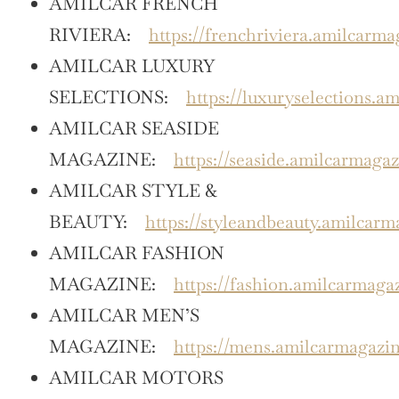
AMILCAR FRENCH
RIVIERA:
https://frenchriviera.amilcarm
AMILCAR LUXURY
SELECTIONS:
https://luxuryselections.a
AMILCAR SEASIDE
MAGAZINE:
https://seaside.amilcarmaga
AMILCAR STYLE &
BEAUTY:
https://styleandbeauty.amilcar
AMILCAR FASHION
MAGAZINE:
https://fashion.amilcarmaga
AMILCAR MEN’S
MAGAZINE:
https://mens.amilcarmagazi
AMILCAR MOTORS