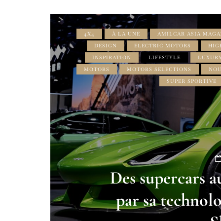
4X4
À LA UNE
AMILCAR ASIA MAGA
DESIGN
ELECTRIC MOTORS
HIG
INSPIRATION
LIFESTYLE
LUXURY
MOTORS
MOTORS SELECTIONS
NOU
SUPER SPORTIVE
Des supercars a
par sa technol