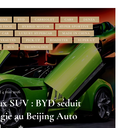
ZINE
BYD
CABRIOLET
CARS
DENZA
H TECH
HYBRID MOTOR
HYPER SPORTIVE
 CAR
LUXURY HYPERCAR
MADE IN CHINA
VEAUTÉS
PICK-UP
ROADSTER
SUPER GT
SUV
TECHNOLOGY
4 mai 2026
ux SUV : BYD séduit
ogie au Beijing Auto