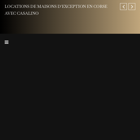
LOCATIONS DE MAISONS D'EXCEPTION EN CORSE
AREV Saint-Tr
AVEC CASALINO
Riviera