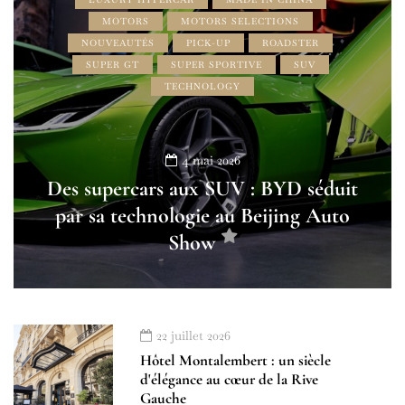
MOTORS
MOTORS SELECTIONS
NOUVEAUTÉS
PICK-UP
ROADSTER
SUPER GT
SUPER SPORTIVE
SUV
TECHNOLOGY
4 mai 2026
Des supercars aux SUV : BYD séduit
par sa technologie au Beijing Auto
Show
22 juillet 2026
Hôtel Montalembert : un siècle
d'élégance au cœur de la Rive
Gauche