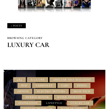
1 POSTS
BROWSING CATEGORY
LUXURY CAR
4X4
À LA UNE
AMILCAR ASIA MAGAZINE
BYD
CABRIOLET
CARS
DENZA
DESIGN
ELECTRIC MOTORS
HIGH TECH
HYBRID MOTOR
HYPER SPORTIVE
INSPIRATION
LIFESTYLE
LUXURY CAR
LUXURY HYPERCAR
MADE IN CHINA