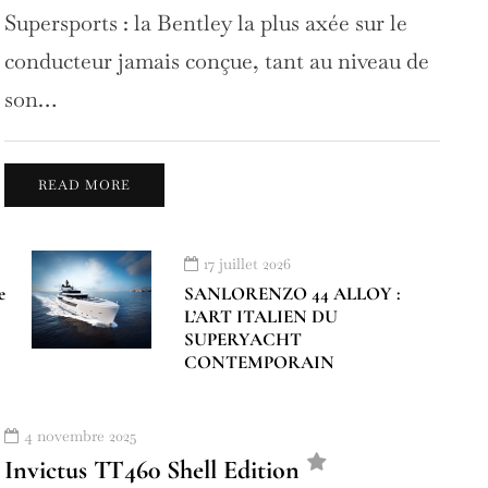
Supersports : la Bentley la plus axée sur le
conducteur jamais conçue, tant au niveau de
son…
READ MORE
17 juillet 2026
e
SANLORENZO 44 ALLOY :
L’ART ITALIEN DU
SUPERYACHT
CONTEMPORAIN
4 novembre 2025
Invictus TT460 Shell Edition