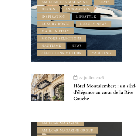
AMILCAR USA MAGAZINE
BOATS
DESIGN
INNOVATION
INSPIRATION
LIFESTYLE
LUXURY BOATS
LUXURY NEWS
MADE IN ITALY
MOTORS SELECTIONS
NAUTISME
NEWS
SÉLECTIONS MOTORS
YACHTING
22 juillet 2026
Hôtel Montalembert : un siècl
d'élégance au cœur de la Rive
À LA UNE
Gauche
AMILCAR INTERNATIONAL
AMILCAR LUXURY SELECTIONS
MAGAZINE
AMILCAR MAGAZINE
AMILCAR MAGAZINE GROUP