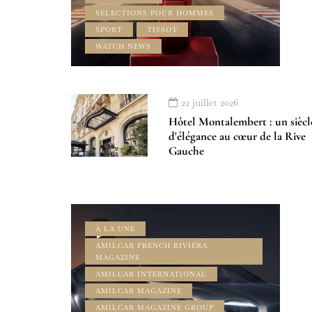
SÉLECTIONS POUR HOMMES
SPORT
TISSOT
WATCH NEWS
22 juillet 2026
Hôtel Montalembert : un siècl
d'élégance au cœur de la Rive
Gauche
À LA UNE
AMILCAR FRENCH RIVIERA
MAGAZINE
AMILCAR INTERNATIONAL
AMILCAR MAGAZINE
AMILCAR MAGAZINE GROUP