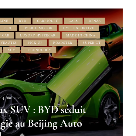
ZINE
BYD
CABRIOLET
CARS
DENZA
H TECH
HYBRID MOTOR
HYPER SPORTIVE
 CAR
LUXURY HYPERCAR
MADE IN CHINA
VEAUTÉS
PICK-UP
ROADSTER
SUPER GT
SUV
TECHNOLOGY
4 mai 2026
ux SUV : BYD séduit
ogie au Beijing Auto