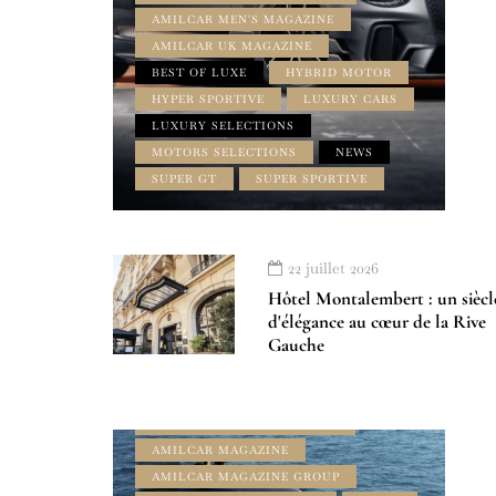
AMILCAR MEN'S MAGAZINE
AMILCAR UK MAGAZINE
BEST OF LUXE
HYBRID MOTOR
HYPER SPORTIVE
LUXURY CARS
LUXURY SELECTIONS
MOTORS SELECTIONS
NEWS
SUPER GT
SUPER SPORTIVE
22 juillet 2026
Hôtel Montalembert : un siècl
d'élégance au cœur de la Rive
Gauche
À LA UNE
AMILCAR FRENCH RIVIERA
MAGAZINE
AMILCAR ITALIA MAGAZINE
AMILCAR MAGAZINE
AMILCAR MAGAZINE GROUP