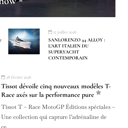
how
17 juillet 2026
e
SANLORENZO 44 ALLOY :
L’ART ITALIEN DU
SUPERYACHT
CONTEMPORAIN
28 février 2026
Tissot dévoile cinq nouveaux modèles T-
Race axés sur la performance pure
Tissot T – Race MotoGP Éditions spéciales –
Une collection qui capture l’adrénaline de
ce…