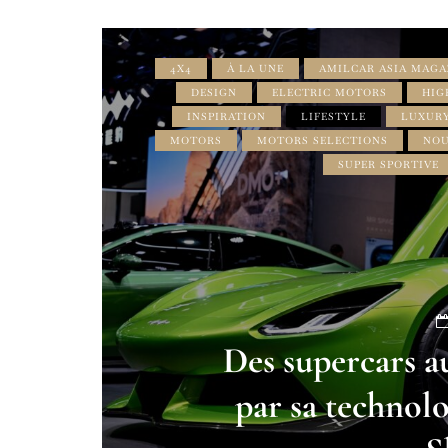
4X4
À LA UNE
AMILCAR ASIA MAGA
DESIGN
ELECTRIC MOTORS
HIG
INSPIRATION
LIFESTYLE
LUXURY
MOTORS
MOTORS SELECTIONS
NOU
SUPER SPORTIVE
Des supercars a
par sa technol