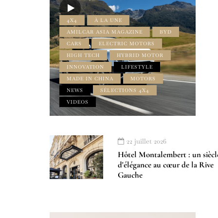
4X4
À LA UNE
AMILCAR ASIA MAGAZINE
BYD
CARS
ELECTRIC MOTORS
HIGH TECH
HYBRID MOTOR
INNOVATION
LIFESTYLE
MADE IN CHINA
MOTORS
NEWS
SÉLECTIONS 4X4
VIDEOS
22 juillet 2026
Hôtel Montalembert : un siècl
d'élégance au cœur de la Rive
Gauche