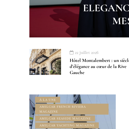
ELEGANCE
ME
22 juillet 2026
Hôtel Montalembert : un siècl
d'élégance au cœur de la Rive
Gauche
À LA UNE
AMILCAR FRENCH RIVIERA
MAGAZINE
AMILCAR SEASIDE MAGAZINE
AMILCAR YACHTING MAGAZINE