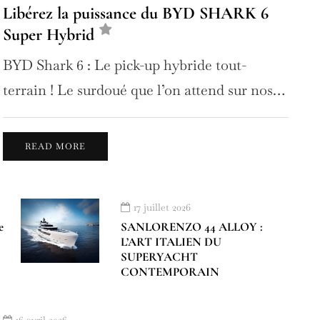
Libérez la puissance du BYD SHARK 6
Super Hybrid
BYD Shark 6 : Le pick-up hybride tout-
terrain ! Le surdoué que l’on attend sur nos…
READ MORE
17 juillet 2026
e
SANLORENZO 44 ALLOY :
L’ART ITALIEN DU
SUPERYACHT
CONTEMPORAIN
16 avril 2026