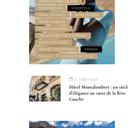
HÔTELS BORD DE MER
INSPIRATION
LIFESTYLE
MADE IN ITALY
MODE FEMME
NEWS FASHION
PHOTOGRAPHIES
SÉLECTIONS POUR FEMMES
SHOOTING TIME
TRAVEL SELECTIONS
VIDEOS
VILLAS
VOYAGES DE LUXE
22 juillet 2026
Hôtel Montalembert : un siècl
d'élégance au cœur de la Rive
Gauche