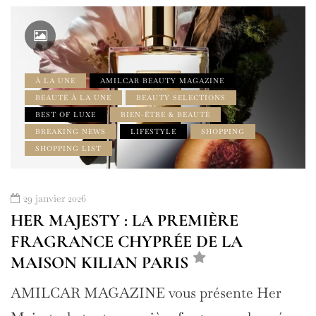
À LA UNE
AMILCAR BEAUTY MAGAZINE
BEAUTÉ À LA UNE
BEAUTY SELECTIONS
BEST OF LUXE
BIEN-ÊTRE & BEAUTÉ
BREAKING NEWS
LIFESTYLE
SHOPPING
SHOPPING LIST
29 janvier 2026
HER MAJESTY : LA PREMIÈRE
FRAGRANCE CHYPRÉE DE LA
MAISON KILIAN PARIS
AMILCAR MAGAZINE vous présente Her