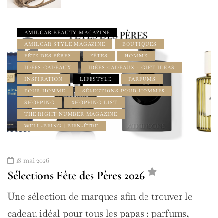
AMILCAR BEAUTY MAGAZINE
AMILCAR STYLE MAGAZINE
BOUTIQUES
FÊTE DES PÈRES
FÊTES
HOMME
IDÉES CADEAUX
IDÉES CADEAUX - GIFT IDEAS
INSPIRATION
LIFESTYLE
PARFUMS
POUR HOMME
SÉLECTIONS POUR HOMMES
SHOPPING
SHOPPING LIST
THE RIGHT NUMBER MAGAZINE
WELL-BEING | BIEN-ÊTRE
18 mai 2026
Sélections Fête des Pères 2026
Une sélection de marques afin de trouver le
cadeau idéal pour tous les papas : parfums,