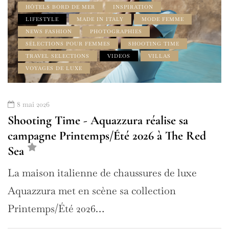
HÔTELS BORD DE MER
INSPIRATION
LIFESTYLE
MADE IN ITALY
MODE FEMME
NEWS FASHION
PHOTOGRAPHIES
SÉLECTIONS POUR FEMMES
SHOOTING TIME
TRAVEL SELECTIONS
VIDEOS
VILLAS
VOYAGES DE LUXE
8 mai 2026
Shooting Time - Aquazzura réalise sa
campagne Printemps/Été 2026 à The Red
Sea
La maison italienne de chaussures de luxe
Aquazzura met en scène sa collection
Printemps/Été 2026…