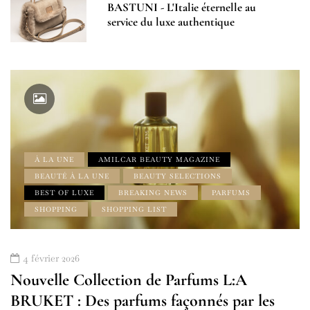
BASTUNI - L'Italie éternelle au
service du luxe authentique
À LA UNE
AMILCAR BEAUTY MAGAZINE
BEAUTÉ À LA UNE
BEAUTY SELECTIONS
BEST OF LUXE
BREAKING NEWS
PARFUMS
SHOPPING
SHOPPING LIST
4 février 2026
Nouvelle Collection de Parfums L:A
BRUKET : Des parfums façonnés par les