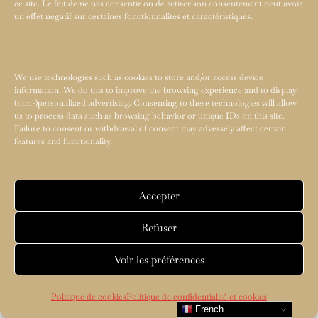
ce site. Le fait de ne pas consentir ou de retirer son consentement peut avoir
un effet négatif sur certaines fonctionnalités et caractéristiques.
We use technologies such as cookies to store and/or access device
information. We do this to improve the browsing experience and to display
(non-)personalized advertising. Consenting to these technologies will allow
us to process data such as browsing behavior or unique IDs on this site.
Failure to consent or withdrawal of consent may adversely affect certain
features and functionality.
Accepter
Refuser
Voir les préférences
Politique de cookies
Politique de confidentialité et cookies
French