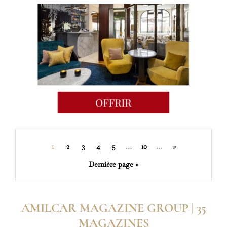
1
2
3
4
5
…
10
…
»
Dernière page »
AMILCAR MAGAZINE GROUP | 35
MAGAZINES