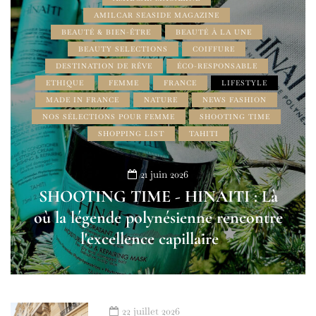
AMILCAR SEASIDE MAGAZINE
BEAUTÉ & BIEN-ÊTRE
BEAUTÉ À LA UNE
BEAUTY SELECTIONS
COIFFURE
DESTINATION DE RÊVE
ÉCO-RESPONSABLE
ETHIQUE
FEMME
FRANCE
LIFESTYLE
MADE IN FRANCE
NATURE
NEWS FASHION
NOS SÉLECTIONS POUR FEMME
SHOOTING TIME
SHOPPING LIST
TAHITI
21 juin 2026
SHOOTING TIME - HINAITI : Là
où la légende polynésienne rencontre
l'excellence capillaire
22 juillet 2026