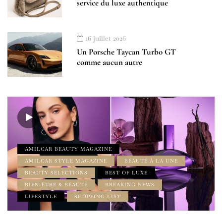
service du luxe authentique
16 juillet 2026
Un Porsche Taycan Turbo GT
comme aucun autre
AMILCAR BEAUTY MAGAZINE
AMILCAR STYLE MAGAZINE
BEAUTÉ À LA UNE
BEAUTY SELECTIONS
BEST OF LUXE
BIEN-ÊTRE & BEAUTÉ
BREAKING NEWS
LIFESTYLE
SHOPPING LIST