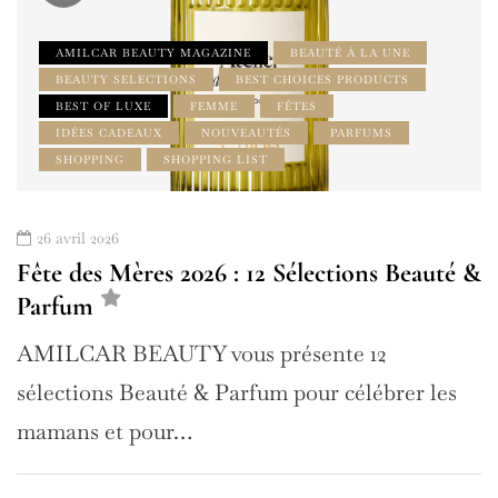
AMILCAR BEAUTY MAGAZINE
BEAUTÉ À LA UNE
BEAUTY SELECTIONS
BEST CHOICES PRODUCTS
BEST OF LUXE
FEMME
FÊTES
IDÉES CADEAUX
NOUVEAUTÉS
PARFUMS
SHOPPING
SHOPPING LIST
26 avril 2026
Fête des Mères 2026 : 12 Sélections Beauté &
Parfum
AMILCAR BEAUTY vous présente 12
sélections Beauté & Parfum pour célébrer les
mamans et pour…