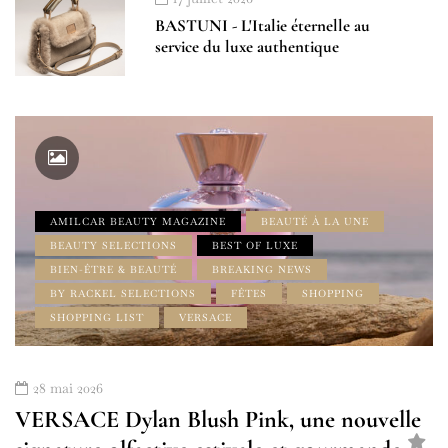
BASTUNI - L'Italie éternelle au
service du luxe authentique
AMILCAR BEAUTY MAGAZINE
BEAUTÉ À LA UNE
BEAUTY SELECTIONS
BEST OF LUXE
BIEN-ÊTRE & BEAUTÉ
BREAKING NEWS
BY RACKEL SELECTIONS
FÊTES
SHOPPING
SHOPPING LIST
VERSACE
28 mai 2026
VERSACE Dylan Blush Pink, une nouvelle