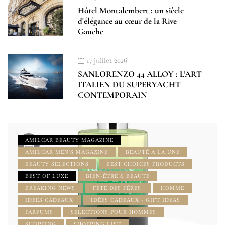
Hôtel Montalembert : un siècle
d'élégance au cœur de la Rive
Gauche
17 juillet 2026
SANLORENZO 44 ALLOY : L’ART
ITALIEN DU SUPERYACHT
CONTEMPORAIN
AMILCAR BEAUTY MAGAZINE
AMILCAR MEN'S MAGAZINE
BEAUTÉ À LA UNE
BEAUTY SELECTIONS
BEST CHOICES PRODUCTS
BEST OF LUXE
BIEN-ÊTRE & BEAUTÉ
BREAKING NEWS
FÊTE DES PÈRES
HOMME
IDÉES CADEAUX
IDÉES CADEAUX - GIFT IDEAS
PARFUMS
SÉLECTIONS POUR HOMMES
SHOPPING
SHOPPING LIST