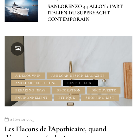
SANLORENZO 44 ALLOY : L’ART
ITALIEN DU SUPERYACHT
CONTEMPORAIN
À DÉCOUVRIR
AMILCAR DESIGN MAGAZINE
AMILCAR SELECTIONS
BEST OF LUXE
BREAKING NEWS
DECORATION
DÉCOUVERTE
ENVIRONNEMENT
ETHIQUE
SHOPPING LIST
2 février 2025
Les Flacons de l’Apothicaire, quand