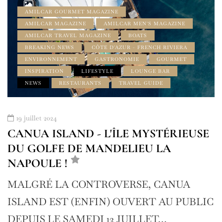
AMILCAR GOURMET MAGAZINE
AMILCAR MAGAZINE
AMILCAR MEN'S MAGAZINE
AMILCAR TRAVEL MAGAZINE
BOATS
BREAKING NEWS
CÔTE D'AZUR - FRENCH RIVIERA
ENVIRONNEMENT
GASTRONOMIE
GOURMET
INSPIRATION
LIFESTYLE
LOUNGE BAR
NEWS
RESTAURANTS
TRAVEL GUIDE
19 juillet 2024
CANUA ISLAND - L'ÎLE MYSTÉRIEUSE
DU GOLFE DE MANDELIEU LA
NAPOULE !
MALGRÉ LA CONTROVERSE, CANUA
ISLAND EST (ENFIN) OUVERT AU PUBLIC
DEPUIS LE SAMEDI 13 JUILLET…