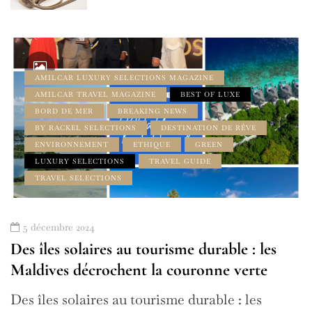
AMILCAR LUXURY SELECTIONS MAGAZINE
AMILCAR TRAVEL MAGAZINE
BEST OF LUXE
BORD DE MER
BREAKING NEWS
BY RACKEL SELECTIONS
DESTINATION DE RÊVE
ENVIRONNEMENT
ETHIQUE
GREEN
LUXURY SELECTIONS
TRAVEL GUIDE
TRAVEL SELECTIONS
5 décembre 2024
Des îles solaires au tourisme durable : les
Maldives décrochent la couronne verte
Des îles solaires au tourisme durable : les