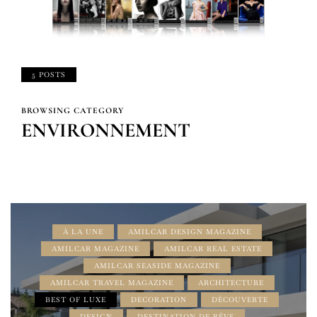
5 POSTS
BROWSING CATEGORY
ENVIRONNEMENT
À LA UNE
AMILCAR DESIGN MAGAZINE
AMILCAR MAGAZINE
AMILCAR REAL ESTATE
AMILCAR SEASIDE MAGAZINE
AMILCAR TRAVEL MAGAZINE
ARCHITECTURE
BEST OF LUXE
DECORATION
DÉCOUVERTE
DESIGN
DESTINATION DE RÊVE