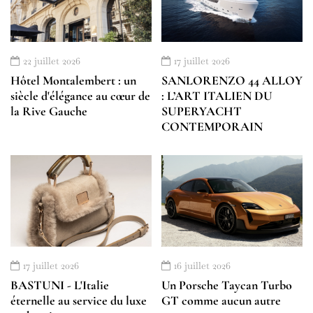
22 juillet 2026
17 juillet 2026
Hôtel Montalembert : un
SANLORENZO 44 ALLOY
siècle d'élégance au cœur de
: L’ART ITALIEN DU
la Rive Gauche
SUPERYACHT
CONTEMPORAIN
17 juillet 2026
16 juillet 2026
BASTUNI - L'Italie
Un Porsche Taycan Turbo
éternelle au service du luxe
GT comme aucun autre