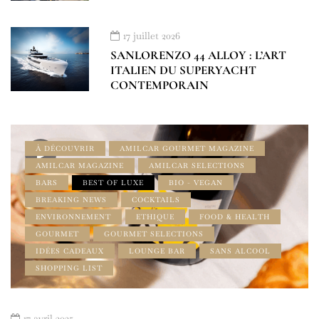
17 juillet 2026
SANLORENZO 44 ALLOY : L’ART
ITALIEN DU SUPERYACHT
CONTEMPORAIN
À DÉCOUVRIR
AMILCAR GOURMET MAGAZINE
AMILCAR MAGAZINE
AMILCAR SELECTIONS
BARS
BEST OF LUXE
BIO - VEGAN
BREAKING NEWS
COCKTAILS
ENVIRONNEMENT
ETHIQUE
FOOD & HEALTH
GOURMET
GOURMET SELECTIONS
IDÉES CADEAUX
LOUNGE BAR
SANS ALCOOL
SHOPPING LIST
17 avril 2025