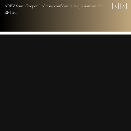
AREV Saint-Tropez: l’adresse confidentielle qui réinvente la
Fête des Pères
Riviera
Rocher