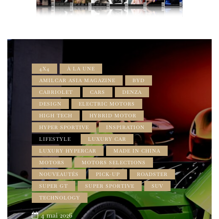
4X4
À LA UNE
AMILCAR ASIA MAGAZINE
BYD
CABRIOLET
CARS
DENZA
DESIGN
ELECTRIC MOTORS
HIGH TECH
HYBRID MOTOR
HYPER SPORTIVE
INSPIRATION
LIFESTYLE
LUXURY CAR
LUXURY HYPERCAR
MADE IN CHINA
MOTORS
MOTORS SELECTIONS
NOUVEAUTÉS
PICK-UP
ROADSTER
SUPER GT
SUPER SPORTIVE
SUV
TECHNOLOGY
4 mai 2026