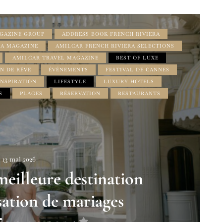
GAZINE GROUP
ADDRESS BOOK FRENCH RIVIERA
RA MAGAZINE
AMILCAR FRENCH RIVIERA SELECTIONS
AMILCAR TRAVEL MAGAZINE
BEST OF LUXE
N DE RÊVE
ÉVÉNEMENTS
FESTIVAL DE CANNES
INSPIRATION
LIFESTYLE
LUXURY HOTELS
S
PLAGES
RÉSERVATION
RESTAURANTS
13 mai 2026
eilleure destination
sation de mariages