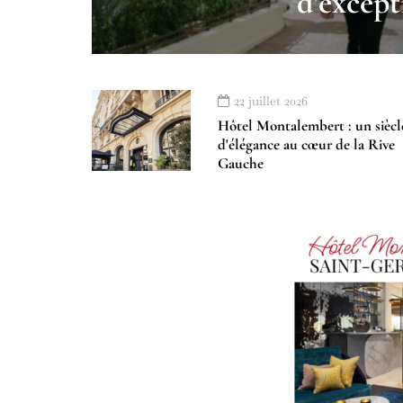
d’except
22 juillet 2026
Hôtel Montalembert : un siècl
d'élégance au cœur de la Rive
Gauche