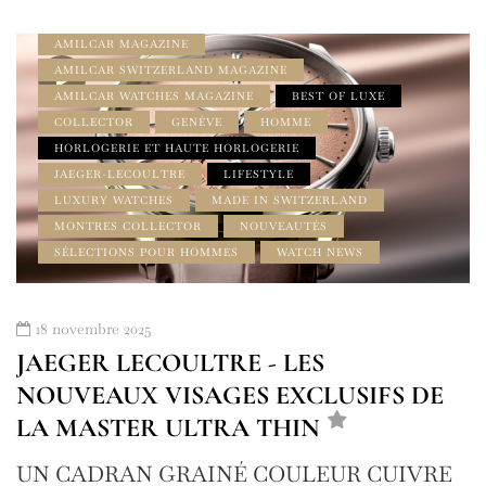
À LA UNE
AMILCAR CHRONOS MAGAZINE
AMILCAR MAGAZINE
AMILCAR SWITZERLAND MAGAZINE
AMILCAR WATCHES MAGAZINE
BEST OF LUXE
COLLECTOR
GENÈVE
HOMME
HORLOGERIE ET HAUTE HORLOGERIE
JAEGER-LECOULTRE
LIFESTYLE
LUXURY WATCHES
MADE IN SWITZERLAND
MONTRES COLLECTOR
NOUVEAUTÉS
SÉLECTIONS POUR HOMMES
WATCH NEWS
18 novembre 2025
JAEGER LECOULTRE - LES
NOUVEAUX VISAGES EXCLUSIFS DE
LA MASTER ULTRA THIN
UN CADRAN GRAINÉ COULEUR CUIVRE