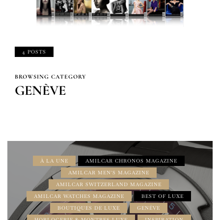
4 POSTS
BROWSING CATEGORY
GENÈVE
À LA UNE
AMILCAR CHRONOS MAGAZINE
AMILCAR MEN'S MAGAZINE
AMILCAR SWITZERLAND MAGAZINE
AMILCAR WATCHES MAGAZINE
BEST OF LUXE
BOUTIQUES DE LUXE
GENÈVE
HORLOGERIE & MONTRES LUXE
INSPIRATION