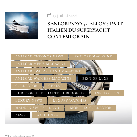
17 juillet 2026
SANLORENZO 44 ALLOY : L’ART
ITALIEN DU SUPERYACHT
CONTEMPORAIN
À LA UNE
AMILCAR CHRONOS MAGAZINE
AMILCAR CHRONOS NEWS
AMILCAR MAGAZINE
AMILCAR MEN'S MAGAZINE
AMILCAR SWITZERLAND MAGAZINE
AMILCAR WATCHES MAGAZINE
BEST OF LUXE
COLLECTOR
GENÈVE
HORLOGERIE ET HAUTE HORLOGERIE
INSPIRATION
LUXURY NEWS
LUXURY WATCHES
MADE IN SWITZERLAND
MONTRES COLLECTOR
NEWS
WATCH NEWS
1 février 2026