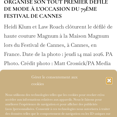
ER DÉFILÉ
THRILLER SCIENTIFIQUE DE S
 79ÈME
SPIELBERG
Deux montres, deux visions du tem
nt le défilé de
n’est jamais un simple détail dans un
ison Magnum
Steven Spielberg. Dans Disclosure D
nnes, en
nouveau thriller scientifique produit
14 mai 2026. PA
Universal Pictures et Amblin Entert
sick/PA Media
devient même une force…
ANISE SON
Gérer le consentement aux
cookies
Nous utilisons des technologies telles que les cookies pour stocker et/ou
accéder aux informations relatives aux appareils. Nous le faisons pour
améliorer l’expérience de navigation et pour afficher des publicités
(non-)personnalisées. Consentir à ces technologies nous autorisera à traiter
des données telles que le comportement de navigation ou les ID uniques sur