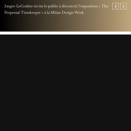
Jaeger-LeCoultre invite le public à découvrir l'exposition « The
Maison Miche
Perpetual Timekeeper » à la Milan Design Week