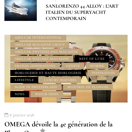
SANLORENZO 44 ALLOY : L’ART
ITALIEN DU SUPERYACHT
CONTEMPORAIN
À LA UNE
AMBASSADEURS
AMILCAR CHRONOS MAGAZINE
AMILCAR INTERNATIONAL
AMILCAR MAGAZINE GROUP
AMILCAR SWITZERLAND MAGAZINE
AMILCAR WATCHES MAGAZINE
BEST OF LUXE
BRANDS INSPIRATIONS
GENÈVE
HOMME
HORLOGERIE ET HAUTE HORLOGERIE
INSPIRATION
LIFESTYLE
LUXURY WATCHES
MADE IN SWITZERLAND
MONTRES DE PLONGÉE
NEWS
WATCH NEWS
6 janvier 2026
OMEGA dévoile la 4e génération de la