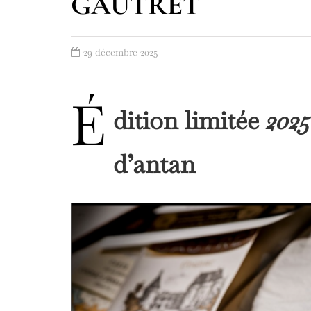
GAUTRET
29 décembre 2025
É
dition limitée
2025
d’antan