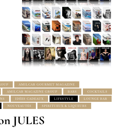
ROUP
AMILCAR GOURMET MAGAZINE
AMILCAR MAGAZINE GROUP
BARS
COCKTAILS
ONS
IDÉES CADEAUX
LIFESTYLE
LOUNGE BAR
NOUVEAUTÉS
SPIRITUEUX & LIQUEURS
ison JULES