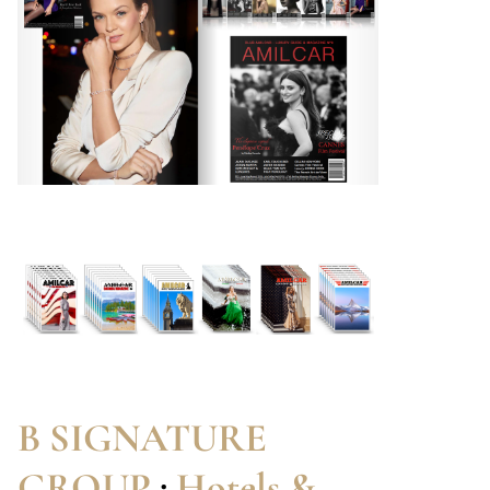
B SIGNATURE
GROUP
:
Hotels &