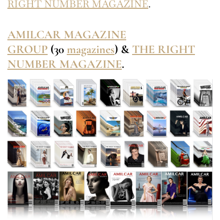
RIGHT NUMBER MAGAZINE
.
AMILCAR MAGAZINE
GROUP
(30
magazines
) &
THE RIGHT
NUMBER MAGAZINE
.