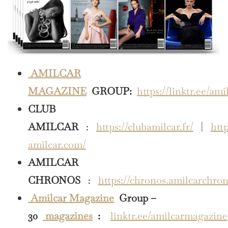
AMILCAR
MAGAZINE
GROUP:
https://linktr.ee/am
CLUB
AMILCAR
:
https://clubamilcar.fr/
|
http
amilcar.com/
AMILCAR
CHRONOS
:
https://chronos.amilcarchro
Amilcar Magazine
Group –
30
magazines
:
linktr.ee/amilcarmagazine