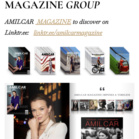
MAGAZINE
GROUP
AMILCAR
MAGAZINE
to discover on
Linktr.ee:
linktr.ee/amilcarmagazine