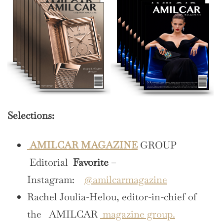
Selections:
AMILCAR MAGAZINE
GROUP
Editorial
Favorite
–
Instagram:
@amilcarmagazine
Rachel Joulia-Helou, editor-in-chief of
the AMILCAR
magazine group.