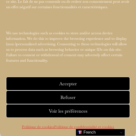
ce site. Le fait de ne pas consentir ou de retirer son consentement peut avoir
un effet négatif sur certaines fonctionnalités et caractéristiques.
We use technologies such as cookies to store and/or access device
information. We do this to improve the browsing experience and to display
(non-)personalized advertising. Consenting to these technologies will allow
us to process data such as browsing behavior or unique IDs on this site.
Failure to consent or withdrawal of consent may adversely affect certain
features and functionality.
Accepter
Refuser
Voir les préférences
Politique de cookies
Politique de confidentialité et cookies
French