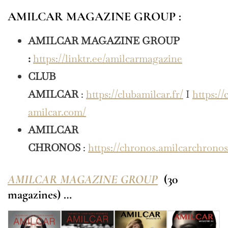
AMILCAR MAGAZINE GROUP :
AMILCAR MAGAZINE GROUP
:
https://linktr.ee/amilcarmagazine
CLUB
AMILCAR
:
https://clubamilcar.fr/
I
https://
amilcar.com/
AMILCAR
CHRONOS
:
https://chronos.amilcarchrono
AMILCAR MAGAZINE GROUP
(30
magazines) …