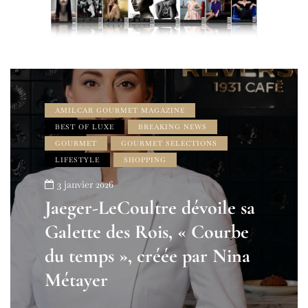
AMILCAR GOURMET MAGAZINE
BEST OF LUXE
BREAKING NEWS
GOURMET
GOURMET SELECTIONS
LIFESTYLE
SHOPPING
3 janvier 2026
Jaeger-LeCoultre dévoile sa
Galette des Rois, « Courbe
du temps », créée par Nina
Métayer