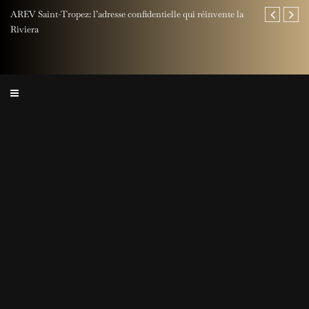
AREV Saint-Tropez: l’adresse confidentielle qui réinvente la
Fête des Pères
Riviera
Rocher