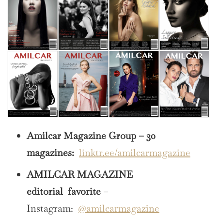
Amilcar Magazine Group – 30
magazines:
linktr.ee/amilcarmagazine
AMILCAR MAGAZINE
editorial
favorite
–
Instagram:
@amilcarmagazine