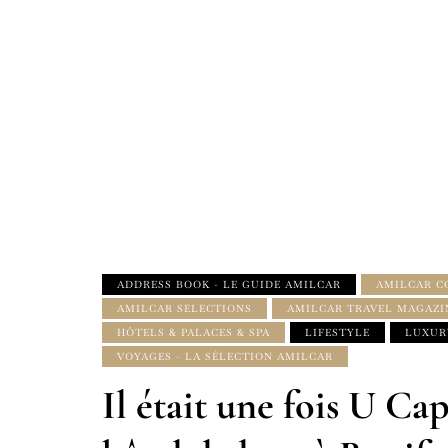
ADDRESS BOOK - LE GUIDE AMILCAR
AMILCAR C
AMILCAR SELECTIONS
AMILCAR TRAVEL MAGAZI
HÔTELS & PALACES & SPA
LIFESTYLE
LUXUR
VOYAGES - LA SÉLECTION AMILCAR
Il était une fois U C