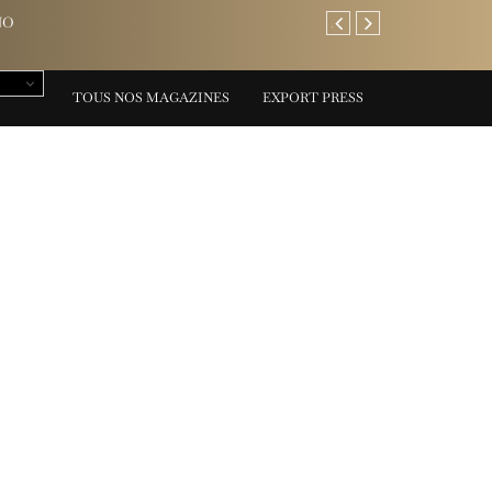
NO
AREV Saint-Tropez: l’adre
TOUS NOS MAGAZINES
EXPORT PRESS