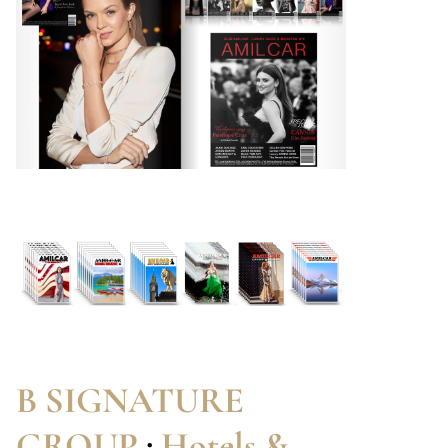
B SIGNATURE
GROUP
:
Hotels &