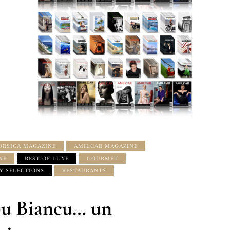
ORSICA MAGAZINE
AMILCAR MAGAZINE
NE
BEST OF LUXE
GOURMET
Y SELECTIONS
RESTAURANTS
apu Biancu… un