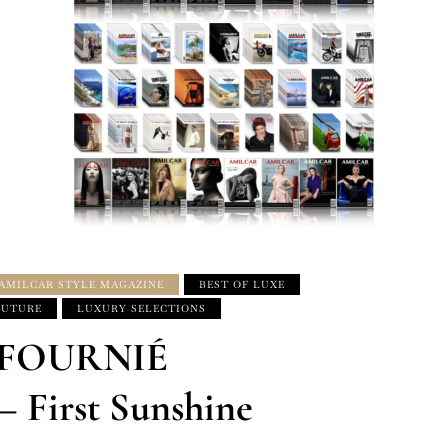
AMILCAR STYLE MAGAZINE
BEST OF LUXE
OUTURE
LUXURY SELECTIONS
N FOURNIÉ
irst Sunshine