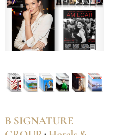
B SIGNATURE
GROUP
:
Hotels &